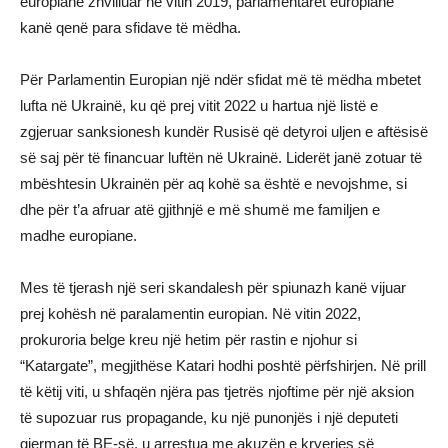
europiane zhvilluar në vitin 2019, parlamentarët europianë
kanë qenë para sfidave të mëdha.
Për Parlamentin Europian një ndër sfidat më të mëdha mbetet
lufta në Ukrainë, ku që prej vitit 2022 u hartua një listë e
zgjeruar sanksionesh kundër Rusisë që detyroi uljen e aftësisë
së saj për të financuar luftën në Ukrainë. Liderët janë zotuar të
mbështesin Ukrainën për aq kohë sa është e nevojshme, si
dhe për t’a afruar atë gjithnjë e më shumë me familjen e
madhe europiane.
Mes të tjerash një seri skandalesh për spiunazh kanë vijuar
prej kohësh në paralamentin europian. Në vitin 2022,
prokuroria belge kreu një hetim për rastin e njohur si
“Katargate”, megjithëse Katari hodhi poshtë përfshirjen. Në prill
të këtij viti, u shfaqën njëra pas tjetrës njoftime për një aksion
të supozuar rus propagande, ku një punonjës i një deputeti
gjerman të BE-së, u arrestua me akuzën e kryerjes së