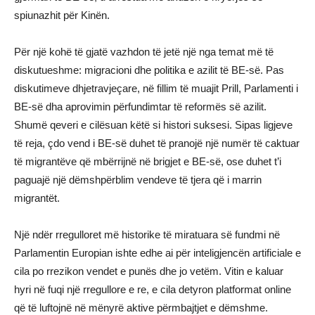
spiunazhit për Kinën.
Për një kohë të gjatë vazhdon të jetë një nga temat më të
diskutueshme: migracioni dhe politika e azilit të BE-së. Pas
diskutimeve dhjetravjeçare, në fillim të muajit Prill, Parlamenti i
BE-së dha aprovimin përfundimtar të reformës së azilit.
Shumë qeveri e cilësuan këtë si histori suksesi. Sipas ligjeve
të reja, çdo vend i BE-së duhet të pranojë një numër të caktuar
të migrantëve që mbërrijnë në brigjet e BE-së, ose duhet t’i
paguajë një dëmshpërblim vendeve të tjera që i marrin
migrantët.
Një ndër rregulloret më historike të miratuara së fundmi në
Parlamentin Europian ishte edhe ai për inteligjencën artificiale e
cila po rrezikon vendet e punës dhe jo vetëm. Vitin e kaluar
hyri në fuqi një rregullore e re, e cila detyron platformat online
që të luftojnë në mënyrë aktive përmbajtjet e dëmshme.