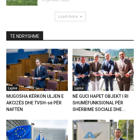
Load more
TË NDRYSHME
Lajme
Lajme
MUGOSHA KËRKON ULJEN E
NË GUCI HAPET OBJEKT I RI
AKCIZËS DHE TVSH-së PËR
SHUMËFUNKSIONAL PËR
NAFTËN
SHËRBIME SOCIALE DHE...