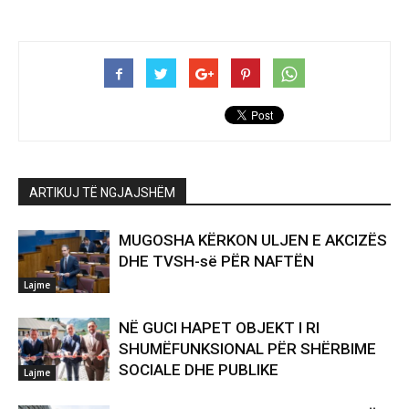
ARTIKUJ TË NGJAJSHËM
MUGOSHA KËRKON ULJEN E AKCIZËS
DHE TVSH-së PËR NAFTËN
Lajme
NË GUCI HAPET OBJEKT I RI
SHUMËFUNKSIONAL PËR SHËRBIME
SOCIALE DHE PUBLIKE
Lajme