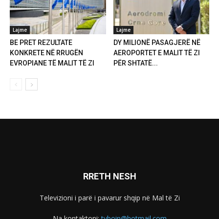
Lajme
Lajme
BE PRET REZULTATE
DY MILIONË PASAGJERË NË
KONKRETE NË RRUGËN
AEROPORTET E MALIT TË ZI
EVROPIANE TË MALIT TË ZI
PËR SHTATË...
RRETH NESH
Televizioni i parë i pavarur shqip në Mal të Zi
Na kontaktoni:
tvboin@hotmail.com