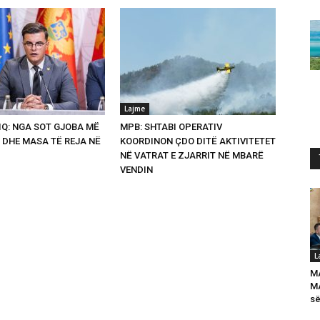
Lajme
Q: NGA SOT GJOBA MË
MPB: SHTABI OPERATIV
 DHE MASA TË REJA NË
KOORDINON ÇDO DITË AKTIVITETET
NË VATRAT E ZJARRIT NË MBARË
VENDIN
L
M
MA
së