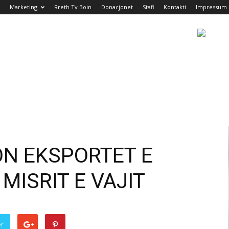
Marketing
Rreth Tv Boin
Donacjonet
Stafi
Kontakti
Impressum
ON EKSPORTET E
 MISRIT E VAJIT
er