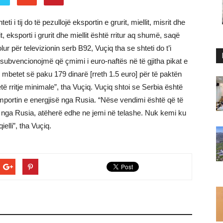
i i tij do të pezullojë eksportin e grurit, miellit, misrit dhe
it, eksporti i grurit dhe miellit është rritur aq shumë, saqë
ur për televizionin serb B92, Vuçiq tha se shteti do t’i
 subvencionojmë që çmimi i euro-naftës në të gjitha pikat e
ë mbetet së paku 179 dinarë [rreth 1.5 euro] për të paktën
etë rritje minimale”, tha Vuçiq. Vuçiq shtoi se Serbia është
importin e energjisë nga Rusia. “Nëse vendimi është që të
së nga Rusia, atëherë edhe ne jemi në telashe. Nuk kemi ku
elli”, tha Vuçiq.