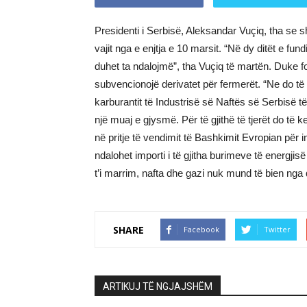
Presidenti i Serbisë, Aleksandar Vuçiq, tha se shtet
vajit nga e enjtja e 10 marsit. “Në dy ditët e fund
duhet ta ndalojmë”, tha Vuçiq të martën. Duke fol
subvencionojë derivatet për fermerët. “Ne do të
karburantit të Industrisë së Naftës së Serbisë t
një muaj e gjysmë. Për të gjithë të tjerët do të k
në pritje të vendimit të Bashkimit Evropian për 
ndalohet importi i të gjitha burimeve të energji
t’i marrim, nafta dhe gazi nuk mund të bien nga qi
SHARE
Facebook
Twitter
ARTIKUJ TË NGJAJSHËM