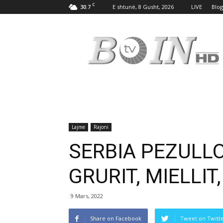
C
30.7
E shtunë, 8 Gusht, 2026
LIVE
Blog
Tv
Boin
Lajme
Rajoni
SERBIA PEZULL
GRURIT, MIELLIT,
9 Mars, 2022
Share on Facebook
Tweet on Twitt