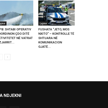
ajme
Lajme
PB: SHTABI OPERATIV
FUSHATA “JETO, MOS
OORDINON ÇDO DITË
NXITO” – KONTROLLE TË
KTIVITETET NË VATRAT
SHTUARA NË
ZJARRIT...
KOMUNIKACION
GJATË...
A NDJEKNI