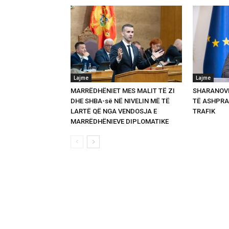
Lajme
Lajme
MARRËDHËNIET MES MALIT TË ZI
SHARANOVI
DHE SHBA-së NË NIVELIN MË TË
TË ASHPRA
LARTË QË NGA VENDOSJA E
TRAFIK
MARRËDHËNIEVE DIPLOMATIKE