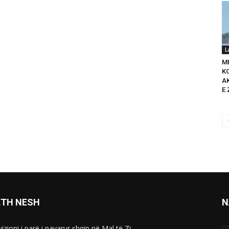
L
M
K
A
E 
ETH NESH
N
izioni i parë i pavarur shqip në Mal të Zi