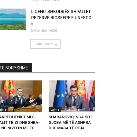
LIQENI I SHKODRËS SHPALLET
REZERVË BIOSFERE E UNESCO-
s
8 Qershor, 2026
Load more
TË NDRYSHME
ajme
Lajme
ARRËDHËNIET MES
SHARANOVIQ: NGA SOT
LIT TË ZI DHE SHBA-
GJOBA MË TË ASHPRA
 NË NIVELIN MË TË...
DHE MASA TË REJA...