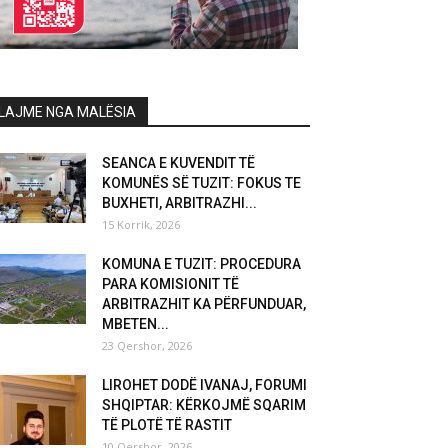
LAJME NGA MALËSIA
SEANCA E KUVENDIT TË
KOMUNËS SË TUZIT: FOKUS TE
BUXHETI, ARBITRAZHI...
15 Korrik, 2026
KOMUNA E TUZIT: PROCEDURA
PARA KOMISIONIT TË
ARBITRAZHIT KA PËRFUNDUAR,
MBETEN...
23 Qershor, 2026
LIROHET DODË IVANAJ, FORUMI
SHQIPTAR: KËRKOJMË SQARIM
TË PLOTË TË RASTIT
10 Qershor, 2026