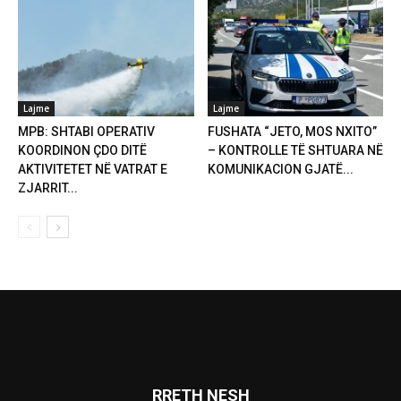
Lajme
Lajme
MPB: SHTABI OPERATIV
FUSHATA “JETO, MOS NXITO”
KOORDINON ÇDO DITË
– KONTROLLE TË SHTUARA NË
AKTIVITETET NË VATRAT E
KOMUNIKACION GJATË...
ZJARRIT...
RRETH NESH