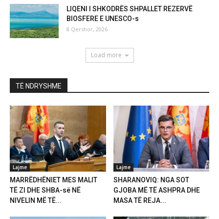
LIQENI I SHKODRËS SHPALLET REZERVË
BIOSFERE E UNESCO-s
8 Qershor, 2026
Load more
TË NDRYSHME
Lajme
Lajme
MARRËDHËNIET MES MALIT
SHARANOVIQ: NGA SOT
TË ZI DHE SHBA-së NË
GJOBA MË TË ASHPRA DHE
NIVELIN MË TË...
MASA TË REJA...