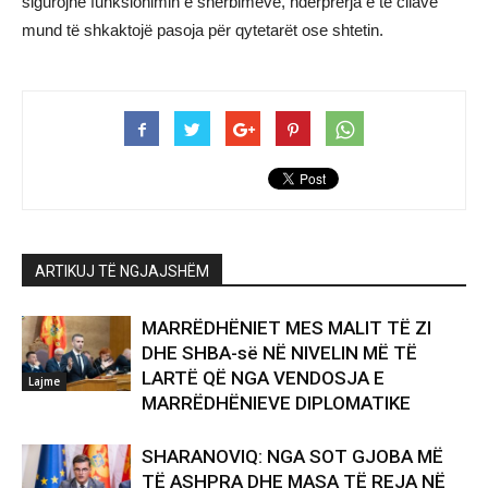
sigurojnë funksionimin e shërbimeve, ndërprerja e të cilave
mund të shkaktojë pasoja për qytetarët ose shtetin.
ARTIKUJ TË NGJAJSHËM
MARRËDHËNIET MES MALIT TË ZI
DHE SHBA-së NË NIVELIN MË TË
LARTË QË NGA VENDOSJA E
Lajme
MARRËDHËNIEVE DIPLOMATIKE
SHARANOVIQ: NGA SOT GJOBA MË
TË ASHPRA DHE MASA TË REJA NË