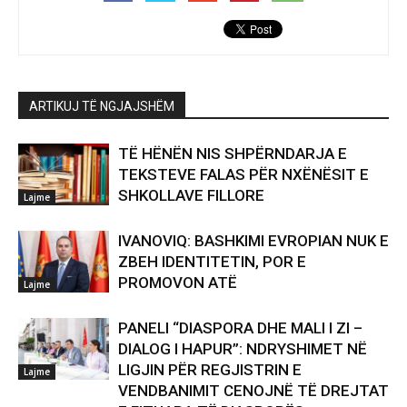
ARTIKUJ TË NGJAJSHËM
TË HËNËN NIS SHPËRNDARJA E
TEKSTEVE FALAS PËR NXËNËSIT E
SHKOLLAVE FILLORE
Lajme
IVANOVIQ: BASHKIMI EVROPIAN NUK E
ZBEH IDENTITETIN, POR E
PROMOVON ATË
Lajme
PANELI “DIASPORA DHE MALI I ZI –
DIALOG I HAPUR”: NDRYSHIMET NË
LIGJIN PËR REGJISTRIN E
Lajme
VENDBANIMIT CENOJNË TË DREJTAT