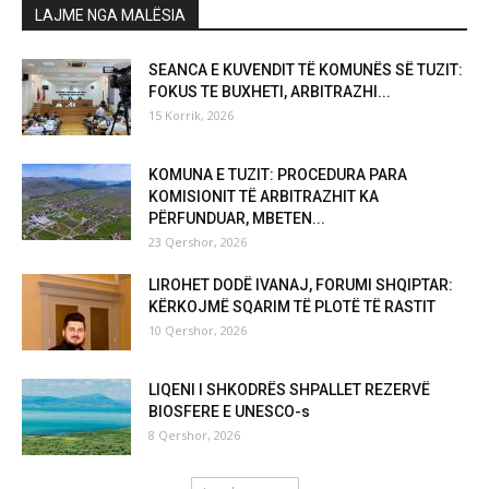
LAJME NGA MALËSIA
SEANCA E KUVENDIT TË KOMUNËS SË TUZIT:
FOKUS TE BUXHETI, ARBITRAZHI...
15 Korrik, 2026
KOMUNA E TUZIT: PROCEDURA PARA
KOMISIONIT TË ARBITRAZHIT KA
PËRFUNDUAR, MBETEN...
23 Qershor, 2026
LIROHET DODË IVANAJ, FORUMI SHQIPTAR:
KËRKOJMË SQARIM TË PLOTË TË RASTIT
10 Qershor, 2026
LIQENI I SHKODRËS SHPALLET REZERVË
BIOSFERE E UNESCO-s
8 Qershor, 2026