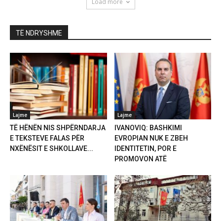
Load more
TË NDRYSHME
Lajme
Lajme
TË HËNËN NIS SHPËRNDARJA
IVANOVIQ: BASHKIMI
E TEKSTEVE FALAS PËR
EVROPIAN NUK E ZBEH
NXËNËSIT E SHKOLLAVE...
IDENTITETIN, POR E
PROMOVON ATË