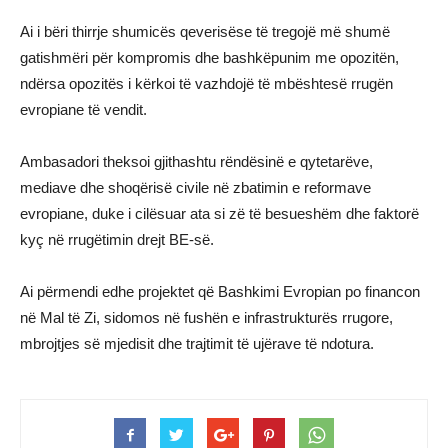
Ai i bëri thirrje shumicës qeverisëse të tregojë më shumë
gatishmëri për kompromis dhe bashkëpunim me opozitën,
ndërsa opozitës i kërkoi të vazhdojë të mbështesë rrugën
evropiane të vendit.
Ambasadori theksoi gjithashtu rëndësinë e qytetarëve,
mediave dhe shoqërisë civile në zbatimin e reformave
evropiane, duke i cilësuar ata si zë të besueshëm dhe faktorë
kyç në rrugëtimin drejt BE-së.
Ai përmendi edhe projektet që Bashkimi Evropian po financon
në Mal të Zi, sidomos në fushën e infrastrukturës rrugore,
mbrojtjes së mjedisit dhe trajtimit të ujërave të ndotura.