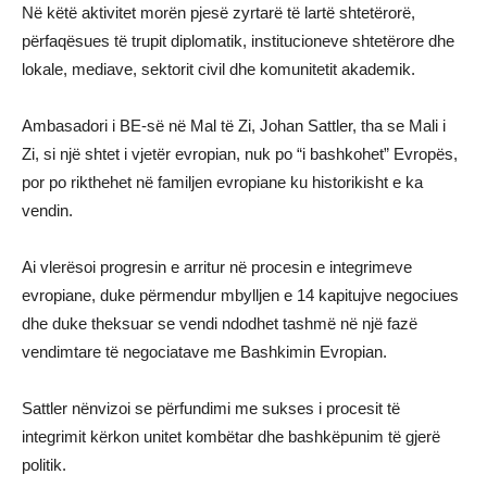
Në këtë aktivitet morën pjesë zyrtarë të lartë shtetërorë,
përfaqësues të trupit diplomatik, institucioneve shtetërore dhe
lokale, mediave, sektorit civil dhe komunitetit akademik.
Ambasadori i BE-së në Mal të Zi, Johan Sattler, tha se Mali i
Zi, si një shtet i vjetër evropian, nuk po “i bashkohet” Evropës,
por po rikthehet në familjen evropiane ku historikisht e ka
vendin.
Ai vlerësoi progresin e arritur në procesin e integrimeve
evropiane, duke përmendur mbylljen e 14 kapitujve negociues
dhe duke theksuar se vendi ndodhet tashmë në një fazë
vendimtare të negociatave me Bashkimin Evropian.
Sattler nënvizoi se përfundimi me sukses i procesit të
integrimit kërkon unitet kombëtar dhe bashkëpunim të gjerë
politik.