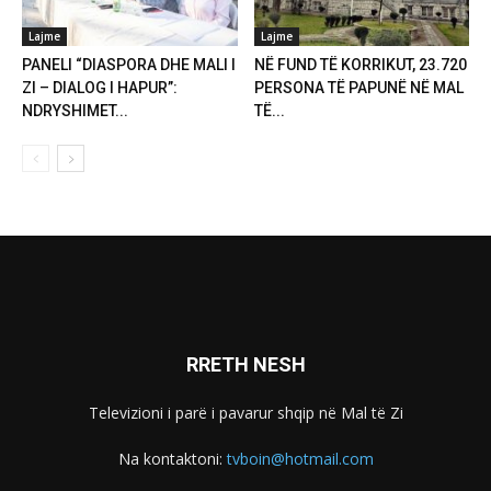
Lajme
Lajme
PANELI “DIASPORA DHE MALI I
NË FUND TË KORRIKUT, 23.720
ZI – DIALOG I HAPUR”:
PERSONA TË PAPUNË NË MAL
NDRYSHIMET...
TË...
RRETH NESH
Televizioni i parë i pavarur shqip në Mal të Zi
Na kontaktoni:
tvboin@hotmail.com