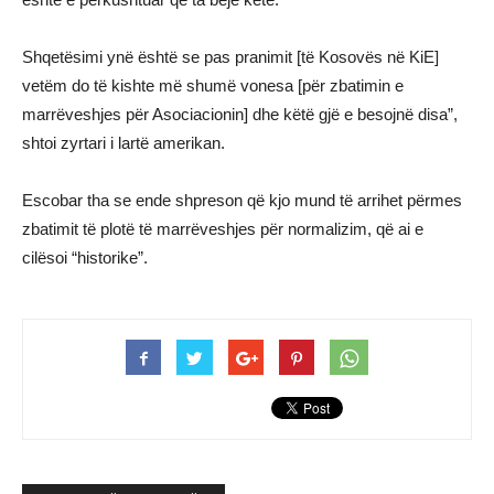
Shqetësimi ynë është se pas pranimit [të Kosovës në KiE]
vetëm do të kishte më shumë vonesa [për zbatimin e
marrëveshjes për Asociacionin] dhe këtë gjë e besojnë disa”,
shtoi zyrtari i lartë amerikan.
Escobar tha se ende shpreson që kjo mund të arrihet përmes
zbatimit të plotë të marrëveshjes për normalizim, që ai e
cilësoi “historike”.