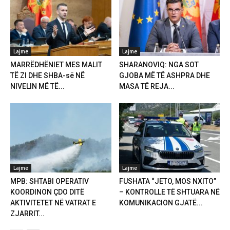
Lajme
Lajme
MARRËDHËNIET MES MALIT
SHARANOVIQ: NGA SOT
TË ZI DHE SHBA-së NË
GJOBA MË TË ASHPRA DHE
NIVELIN MË TË...
MASA TË REJA...
Lajme
Lajme
MPB: SHTABI OPERATIV
FUSHATA “JETO, MOS NXITO”
KOORDINON ÇDO DITË
– KONTROLLE TË SHTUARA NË
AKTIVITETET NË VATRAT E
KOMUNIKACION GJATË...
ZJARRIT...