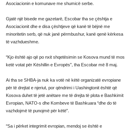
Asociacionin e komunave me shumicë serbe.
Gjatë një bisede me gazetarë, Escobar tha se çështja e
Asociacionit dhe e disa çështjeve që kanë të bëjnë me
minoritetin serb, që nuk janë përmbushur, kanë qenë kërkesa
të vazhdueshme.
“Kjo është ajo që po nxit shqetësimin se Kosova mund të mos
ketë votat për Këshillin e Evropës”, tha Escobar më 8 maj.
Ai tha se SHBA-ja nuk ka votë në këtë organizatë evropiane
për të drejtat e njeriut, por qëndrimi i Uashingtonit është që
Kosova duhet të jetë anëtare me të drejta të plota e Bashkimit
Evropian, NATO-s dhe Kombeve të Bashkuara “dhe do të
vazhdojmë të punojmë për këtë”.
“Sa i përket integrimit evropian, mendoj se është e