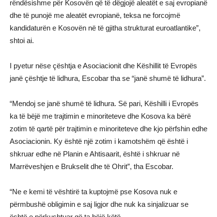
rëndësishme për Kosovën që të dëgjojë aleatët e saj evropianë
dhe të punojë me aleatët evropianë, teksa ne forcojmë
kandidaturën e Kosovën në të gjitha strukturat euroatlantike”,
shtoi ai.
I pyetur nëse çështja e Asociacionit dhe Këshillit të Evropës
janë çështje të lidhura, Escobar tha se “janë shumë të lidhura”.
“Mendoj se janë shumë të lidhura. Së pari, Këshilli i Evropës
ka të bëjë me trajtimin e minoriteteve dhe Kosova ka bërë
zotim të qartë për trajtimin e minoriteteve dhe kjo përfshin edhe
Asociacionin. Ky është një zotim i kamotshëm që është i
shkruar edhe në Planin e Ahtisaarit, është i shkruar në
Marrëveshjen e Brukselit dhe të Ohrit”, tha Escobar.
“Ne e kemi të vështirë ta kuptojmë pse Kosova nuk e
përmbushë obligimin e saj ligjor dhe nuk ka sinjalizuar se
është e përkushtuar që ta bëjë këtë.