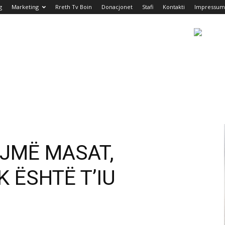
g
Marketing
Rreth Tv Boin
Donacjonet
Stafi
Kontakti
Impressum
OJMË MASAT,
K ËSHTË T’IU