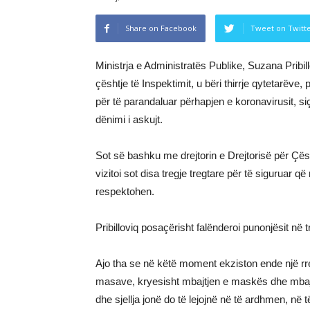
Share on Facebook
Tweet on Twitt
Ministrja e Administratës Publike, Suzana Pribil
çështje të Inspektimit, u bëri thirrje qytetarëv
për të parandaluar përhapjen e koronavirusit, si
dënimi i askujt.
Sot së bashku me drejtorin e Drejtorisë për Çësh
vizitoi sot disa tregje tregtare për të siguruar 
respektohen.
Pribilloviq posaçërisht falënderoi punonjësit në 
Ajo tha se në këtë moment ekziston ende një rre
masave, kryesisht mbajtjen e maskës dhe mbaj
dhe sjellja jonë do të lejojnë në të ardhmen, në 