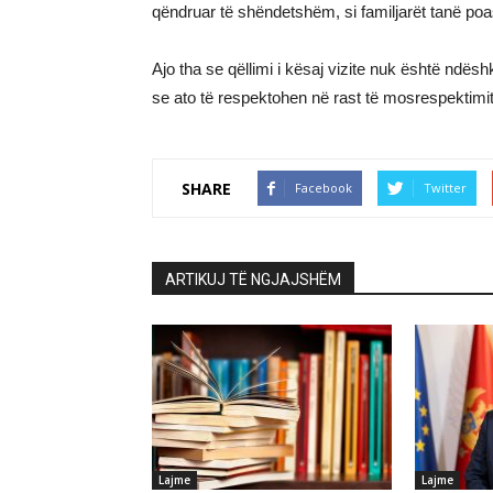
qëndruar të shëndetshëm, si familjarët tanë poa
Ajo tha se qëllimi i kësaj vizite nuk është ndës
se ato të respektohen në rast të mosrespektimi
SHARE
Facebook
Twitter
ARTIKUJ TË NGJAJSHËM
Lajme
Lajme