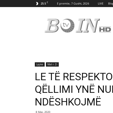
C
25.5
E premte, 7 Gusht, 2026
LIVE
Blo
Tv
Boin
Lajme
Mali i Zi
LE TË RESPEKT
QËLLIMI YNË NU
NDËSHKOJMË
8 Maj, 2020