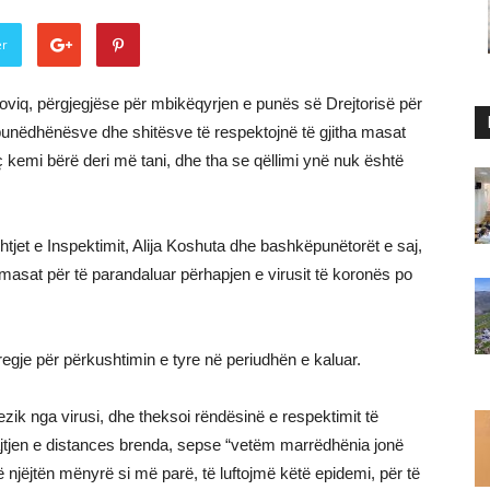
er
loviq, përgjegjëse për mbikëqyrjen e punës së Drejtorisë për
e, punëdhënësve dhe shitësve të respektojnë të gjitha masat
ç kemi bërë deri më tani, dhe tha se qëllimi ynë nuk është
tjet e Inspektimit, Alija Koshuta dhe bashkëpunëtorët e saj,
që masat për të parandaluar përhapjen e virusit të koronës po
tregje për përkushtimin e tyre në periudhën e kaluar.
zik nga virusi, dhe theksoi rëndësinë e respektimit të
tjen e distances brenda, sepse “vetëm marrëdhënia jonë
të njëjtën mënyrë si më parë, të luftojmë këtë epidemi, për të