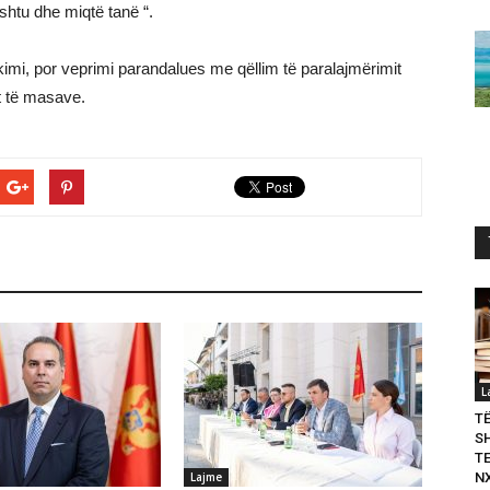
shtu dhe miqtë tanë “.
hkimi, por veprimi parandalues me qëllim të paralajmërimit
t të masave.
L
T
S
T
Lajme
N