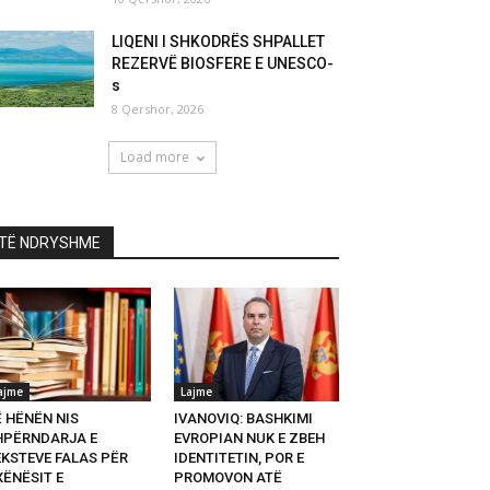
LIQENI I SHKODRËS SHPALLET
REZERVË BIOSFERE E UNESCO-
s
8 Qershor, 2026
Load more
TË NDRYSHME
ajme
Lajme
Ë HËNËN NIS
IVANOVIQ: BASHKIMI
HPËRNDARJA E
EVROPIAN NUK E ZBEH
EKSTEVE FALAS PËR
IDENTITETIN, POR E
XËNËSIT E
PROMOVON ATË