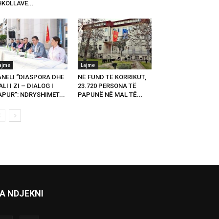
KOLLAVE...
ajme
Lajme
ANELI “DIASPORA DHE
NË FUND TË KORRIKUT,
LI I ZI – DIALOG I
23.720 PERSONA TË
PUR”: NDRYSHIMET...
PAPUNË NË MAL TË...
A NDJEKNI