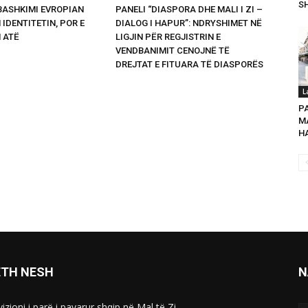
SH
 BASHKIMI EVROPIAN
PANELI “DIASPORA DHE MALI I ZI –
 IDENTITETIN, POR E
DIALOG I HAPUR”: NDRYSHIMET NË
 ATË
LIGJIN PËR REGJISTRIN E
VENDBANIMIT CENOJNË TË
DREJTAT E FITUARA TË DIASPORËS
L
P
MA
HA
ETH NESH
N
izioni i parë i pavarur shqip në Mal të Zi