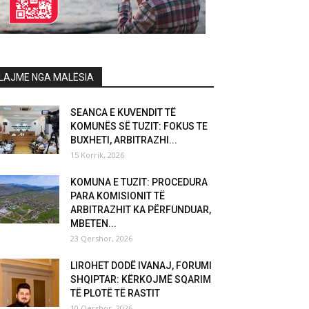
LAJME NGA MALËSIA
SEANCA E KUVENDIT TË
KOMUNËS SË TUZIT: FOKUS TE
BUXHETI, ARBITRAZHI...
15 Korrik, 2026
KOMUNA E TUZIT: PROCEDURA
PARA KOMISIONIT TË
ARBITRAZHIT KA PËRFUNDUAR,
MBETEN...
23 Qershor, 2026
LIROHET DODË IVANAJ, FORUMI
SHQIPTAR: KËRKOJMË SQARIM
TË PLOTË TË RASTIT
10 Qershor, 2026