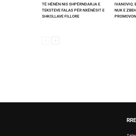
TË HËNËN NIS SHPËRNDARJA E
IVANOVIQ:
TEKSTEVE FALAS PËR NXËNËSIT E
NUK E ZBEH
SHKOLLAVE FILLORE
PROMOVON
RR
Telev