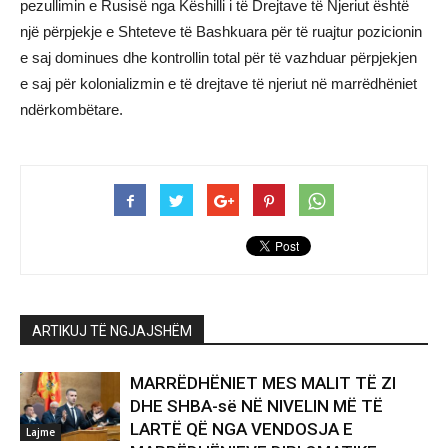
pezullimin e Rusisë nga Këshilli i të Drejtave të Njeriut është
një përpjekje e Shteteve të Bashkuara për të ruajtur pozicionin
e saj dominues dhe kontrollin total për të vazhduar përpjekjen
e saj për kolonializmin e të drejtave të njeriut në marrëdhëniet
ndërkombëtare.
ARTIKUJ TË NGJAJSHËM
MARRËDHËNIET MES MALIT TË ZI
DHE SHBA-së NË NIVELIN MË TË
LARTË QË NGA VENDOSJA E
Lajme