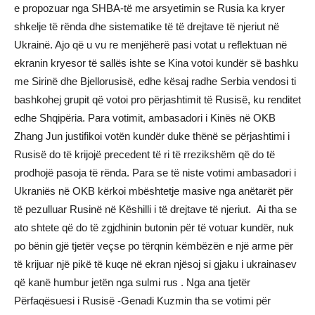
e propozuar nga SHBA-të me arsyetimin se Rusia ka kryer
shkelje të rënda dhe sistematike të të drejtave të njeriut në
Ukrainë. Ajo që u vu re menjëherë pasi votat u reflektuan në
ekranin kryesor të sallës ishte se Kina votoi kundër së bashku
me Sirinë dhe Bjellorusisë, edhe kësaj radhe Serbia vendosi ti
bashkohej grupit që votoi pro përjashtimit të Rusisë, ku renditet
edhe Shqipëria. Para votimit, ambasadori i Kinës në OKB
Zhang Jun justifikoi votën kundër duke thënë se përjashtimi i
Rusisë do të krijojë precedent të ri të rrezikshëm që do të
prodhojë pasoja të rënda. Para se të niste votimi ambasadori i
Ukraniës në OKB kërkoi mbështetje masive nga anëtarët për
të pezulluar Rusinë në Këshilli i të drejtave të njeriut. Ai tha se
ato shtete që do të zgjdhinin butonin për të votuar kundër, nuk
po bënin gjë tjetër veçse po tërqnin këmbëzën e një arme për
të krijuar një pikë të kuqe në ekran njësoj si gjaku i ukrainasev
që kanë humbur jetën nga sulmi rus . Nga ana tjetër
Përfaqësuesi i Rusisë -Genadi Kuzmin tha se votimi për