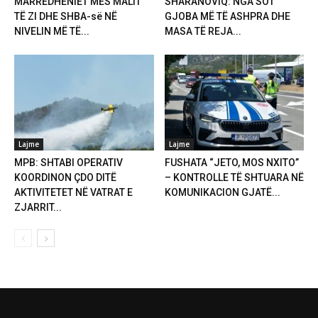
MARRËDHËNIET MES MALIT
SHARANOVIQ: NGA SOT
TË ZI DHE SHBA-së NË
GJOBA MË TË ASHPRA DHE
NIVELIN MË TË...
MASA TË REJA...
Lajme
Lajme
MPB: SHTABI OPERATIV
FUSHATA “JETO, MOS NXITO”
KOORDINON ÇDO DITË
– KONTROLLE TË SHTUARA NË
AKTIVITETET NË VATRAT E
KOMUNIKACION GJATË...
ZJARRIT...