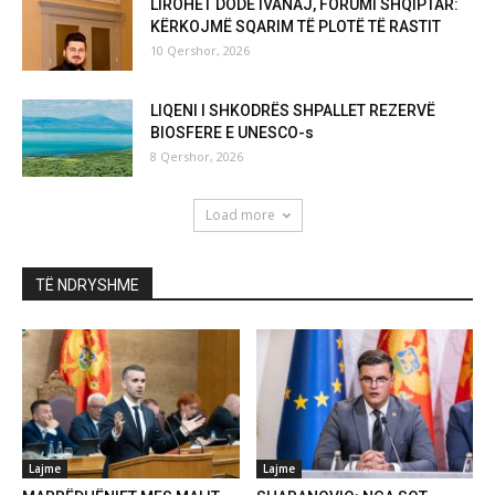
LIROHET DODË IVANAJ, FORUMI SHQIPTAR:
KËRKOJMË SQARIM TË PLOTË TË RASTIT
10 Qershor, 2026
LIQENI I SHKODRËS SHPALLET REZERVË
BIOSFERE E UNESCO-s
8 Qershor, 2026
Load more
TË NDRYSHME
Lajme
Lajme