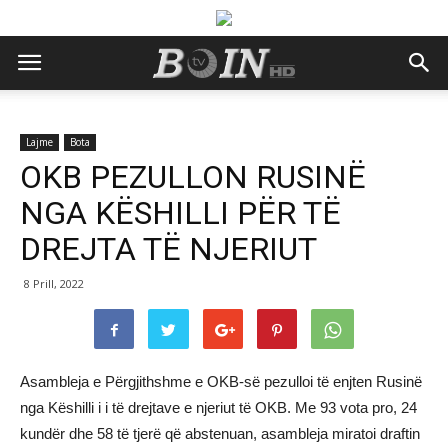
Lajme
Bota
OKB PEZULLON RUSINË
NGA KËSHILLI PËR TË
DREJTA TË NJERIUT
8 Prill, 2022
Asambleja e Përgjithshme e OKB-së pezulloi të enjten Rusinë
nga Këshilli i i të drejtave e njeriut të OKB. Me 93 vota pro, 24
kundër dhe 58 të tjerë që abstenuan, asambleja miratoi draftin