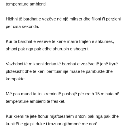
temperaturë ambienti.
Hidhni të bardhat e vezëve në një mikser dhe filloni t’i përzieni
për disa sekonda.
Kur të bardhat e vezëve të kenë marrë trajtën e shkumës,
shtoni pak nga pak edhe shurupin e sheqerit.
Vazhdoni të miksoni derisa të bardhat e vezëve të jenë fryrë
plotësisht dhe të keni përfituar një masë të pambuktë dhe
kompakte.
Më pas mund ta lini kremin të pushojë për rreth 15 minuta në
temperaturë ambienti të freskët.
Kur kremi të jetë ftohur mjaftueshëm shtoni pak nga pak dhe
kubikët e gjalpit duke i trazuar gjithmonë me dorë.