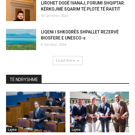
LIROHET DODË IVANAJ, FORUMI SHQIPTAR:
KËRKOJMË SQARIM TË PLOTË TË RASTIT
10 Qershor, 2026
LIQENI I SHKODRËS SHPALLET REZERVË
BIOSFERE E UNESCO-s
8 Qershor, 2026
Load more
TË NDRYSHME
Lajme
Lajme