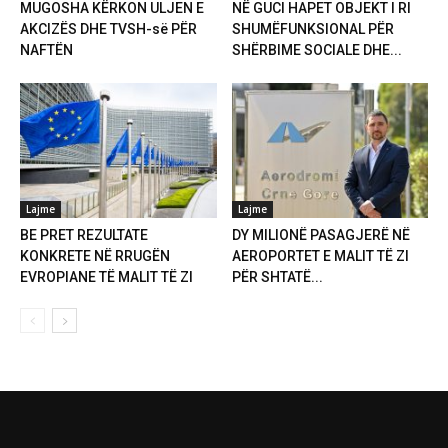
MUGOSHA KËRKON ULJEN E
NË GUCI HAPET OBJEKT I RI
AKCIZËS DHE TVSH-së PËR
SHUMËFUNKSIONAL PËR
NAFTËN
SHËRBIME SOCIALE DHE...
Lajme
Lajme
BE PRET REZULTATE
DY MILIONË PASAGJERË NË
KONKRETE NË RRUGËN
AEROPORTET E MALIT TË ZI
EVROPIANE TË MALIT TË ZI
PËR SHTATË...