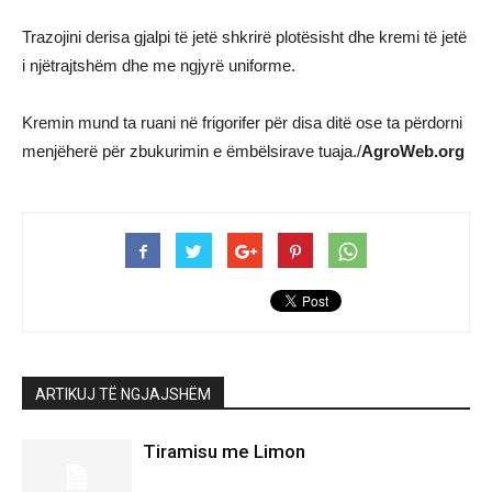
Trazojini derisa gjalpi të jetë shkrirë plotësisht dhe kremi të jetë
i njëtrajtshëm dhe me ngjyrë uniforme.
Kremin mund ta ruani në frigorifer për disa ditë ose ta përdorni
menjëherë për zbukurimin e ëmbëlsirave tuaja./
AgroWeb.org
ARTIKUJ TË NGJAJSHËM
Tiramisu me Limon