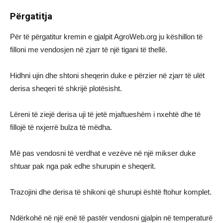
Përgatitja
Për të përgatitur kremin e gjalpit AgroWeb.org ju këshillon të
filloni me vendosjen në zjarr të një tigani të thellë.
Hidhni ujin dhe shtoni sheqerin duke e përzier në zjarr të ulët
derisa sheqeri të shkrijë plotësisht.
Lëreni të ziejë derisa uji të jetë mjaftueshëm i nxehtë dhe të
fillojë të nxjerrë bulza të mëdha.
Më pas vendosni të verdhat e vezëve në një mikser duke
shtuar pak nga pak edhe shurupin e sheqerit.
Trazojini dhe derisa të shikoni që shurupi është ftohur komplet.
Ndërkohë në një enë të pastër vendosni gjalpin në temperaturë