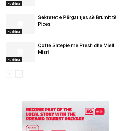
Kuzhina
Sekretet e Përgatitjes së Brumit të
Picës
Kuzhina
Qofte Shtëpie me Presh dhe Miell
Misri
Kuzhina