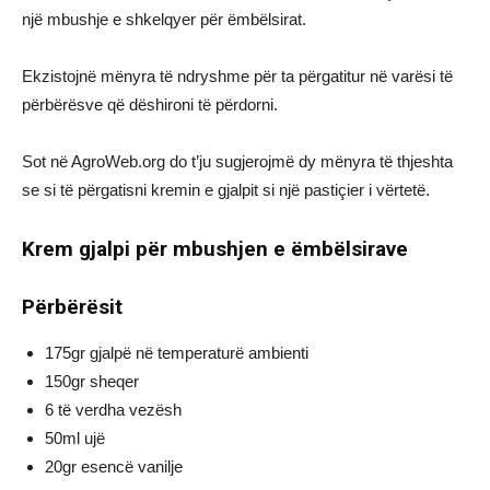
një mbushje e shkelqyer për ëmbëlsirat.
Ekzistojnë mënyra të ndryshme për ta përgatitur në varësi të
përbërësve që dëshironi të përdorni.
Sot në AgroWeb.org do t’ju sugjerojmë dy mënyra të thjeshta
se si të përgatisni kremin e gjalpit si një pastiçier i vërtetë.
Krem gjalpi për mbushjen e ëmbëlsirave
Përbërësit
175gr gjalpë në temperaturë ambienti
150gr sheqer
6 të verdha vezësh
50ml ujë
20gr esencë vanilje