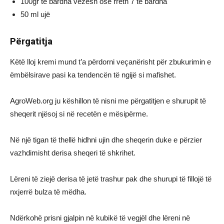
100gr të bardha vezësh ose rreth 7 të bardha
50 ml ujë
Përgatitja
Këtë lloj kremi mund t’a përdorni veçanërisht për zbukurimin e
ëmbëlsirave pasi ka tendencën të ngijë si mafishet.
AgroWeb.org ju këshillon të nisni me përgatitjen e shurupit të
sheqerit njësoj si në recetën e mësipërme.
Në një tigan të thellë hidhni ujin dhe sheqerin duke e përzier
vazhdimisht derisa sheqeri të shkrihet.
Lëreni të ziejë derisa të jetë trashur pak dhe shurupi të fillojë të
nxjerrë bulza të mëdha.
Ndërkohë prisni gjalpin në kubikë të vegjël dhe lëreni në