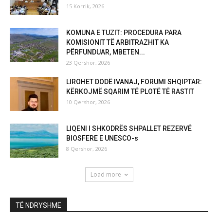
15 Korrik, 2026
KOMUNA E TUZIT: PROCEDURA PARA
KOMISIONIT TË ARBITRAZHIT KA
PËRFUNDUAR, MBETEN...
23 Qershor, 2026
LIROHET DODË IVANAJ, FORUMI SHQIPTAR:
KËRKOJMË SQARIM TË PLOTË TË RASTIT
10 Qershor, 2026
LIQENI I SHKODRËS SHPALLET REZERVË
BIOSFERE E UNESCO-s
8 Qershor, 2026
Load more
TË NDRYSHME