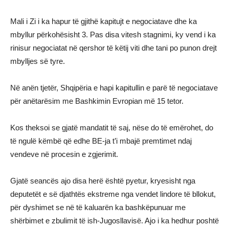
Mali i Zi i ka hapur të gjithë kapitujt e negociatave dhe ka
mbyllur përkohësisht 3. Pas disa vitesh stagnimi, ky vend i ka
rinisur negociatat në qershor të këtij viti dhe tani po punon drejt
mbylljes së tyre.
Në anën tjetër, Shqipëria e hapi kapitullin e parë të negociatave
për anëtarësim me Bashkimin Evropian më 15 tetor.
Kos theksoi se gjatë mandatit të saj, nëse do të emërohet, do
të ngulë këmbë që edhe BE-ja t’i mbajë premtimet ndaj
vendeve në procesin e zgjerimit.
Gjatë seancës ajo disa herë është pyetur, kryesisht nga
deputetët e së djathtës ekstreme nga vendet lindore të bllokut,
për dyshimet se në të kaluarën ka bashkëpunuar me
shërbimet e zbulimit të ish-Jugosllavisë. Ajo i ka hedhur poshtë