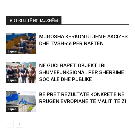
ARTIKUJ TË NGJAJSHËM
MUGOSHA KËRKON ULJEN E AKCIZËS
DHE TVSH-së PËR NAFTËN
Lajme
NË GUCI HAPET OBJEKT I RI
SHUMËFUNKSIONAL PËR SHËRBIME
SOCIALE DHE PUBLIKE
Lajme
BE PRET REZULTATE KONKRETE NË
RRUGËN EVROPIANE TË MALIT TË ZI
Lajme