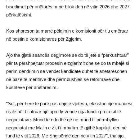
bisedimet për anëtarësim në bllok deri në vitin 2026 dhe 2027,
përkatësisht.
Kos shpreson ta marrë pëlqimin e komisionit për t’u emëruar
në postin e komisionares për Zgjerim.
Ajo tha gjatë seancës dëgjimore se do të jetë e “përkushtuar”
për ta përshpejtuar procesin e zgjerimit dhe se do ta mbajë si
parim qëndrimin se vendet kandidate duhet të anëtarësohen
në bazë të meritave dhe përmbushjes së reformave dhe
kushteve për anëtarësim.
“Sot, për herë të parë pas dhjetë vjetësh, ekziston një mundësi
reale për t’i afruar një apo dy vende nga fundi i procesit të
negociatave. Mund të ndodhë që ne mund t’i përmbyllim
negociatat me Malin e Zi, t’i mbyllim të gjithë kapitujt, deri në
fund të vitit 2026. Me Shqipërinë deri në vitin 2027”, tha ajo.