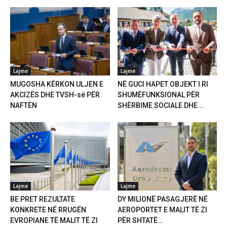
Lajme
Lajme
MUGOSHA KËRKON ULJEN E
NË GUCI HAPET OBJEKT I RI
AKCIZËS DHE TVSH-së PËR
SHUMËFUNKSIONAL PËR
NAFTËN
SHËRBIME SOCIALE DHE...
Lajme
Lajme
BE PRET REZULTATE
DY MILIONË PASAGJERË NË
KONKRETE NË RRUGËN
AEROPORTET E MALIT TË ZI
EVROPIANE TË MALIT TË ZI
PËR SHTATË...