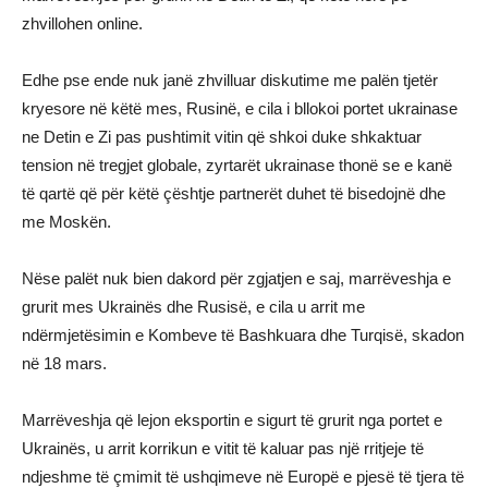
zhvillohen online.
Edhe pse ende nuk janë zhvilluar diskutime me palën tjetër
kryesore në këtë mes, Rusinë, e cila i bllokoi portet ukrainase
ne Detin e Zi pas pushtimit vitin që shkoi duke shkaktuar
tension në tregjet globale, zyrtarët ukrainase thonë se e kanë
të qartë që për këtë çështje partnerët duhet të bisedojnë dhe
me Moskën.
Nëse palët nuk bien dakord për zgjatjen e saj, marrëveshja e
grurit mes Ukrainës dhe Rusisë, e cila u arrit me
ndërmjetësimin e Kombeve të Bashkuara dhe Turqisë, skadon
në 18 mars.
Marrëveshja që lejon eksportin e sigurt të grurit nga portet e
Ukrainës, u arrit korrikun e vitit të kaluar pas një rritjeje të
ndjeshme të çmimit të ushqimeve në Europë e pjesë të tjera të