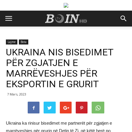
Lajme
Bota
UKRAINA NIS BISEDIMET
PËR ZGJATJEN E
MARRËVESHJES PËR
EKSPORTIN E GRURIT
7 Mars, 2023
Ukraina ka rinisur bisedimet me partnerët për zgjatjen e
marrëveshjes për grurin në Detin të Zi, që këtë herë po