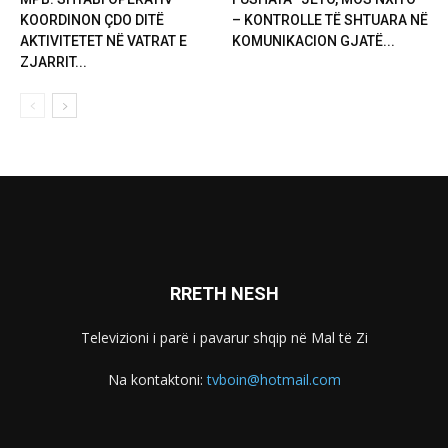
KOORDINON ÇDO DITË
– KONTROLLE TË SHTUARA NË
AKTIVITETET NË VATRAT E
KOMUNIKACION GJATË...
ZJARRIT...
RRETH NESH
Televizioni i parë i pavarur shqip në Mal të Zi
Na kontaktoni:
tvboin@hotmail.com