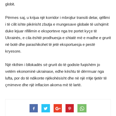
globit.
Përmes saj, u krijua një korridor i mbrojtur transiti detar, qëllimi
i të cilit ishte pikërisht zbutja e mungesave globale të ushqimit
duke lejuar rifillimin e eksporteve nga tre portet kyçe të
Ukrainës, e cila është prodhuesja e shtatë më e madhe e grurit
në botë dhe parashikohet të jetë eksportuesja e pestë
kryesore.
Një rikthim i bllokadës së grurit do të godiste fuqishëm jo
vetëm ekonominë ukrainase, edhe kështu të dërrmuar nga
lufta, por do të ndikonte njëkohësisht dhe në një rritje tjetër të
çmimeve dhe një inflacion akoma më të lartë.