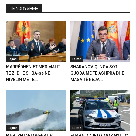
TË NDRYSHME
Lajme
Lajme
MARRËDHËNIET MES MALIT
SHARANOVIQ: NGA SOT
TË ZI DHE SHBA-së NË
GJOBA MË TË ASHPRA DHE
NIVELIN MË TË...
MASA TË REJA...
Lajme
Lajme
MPB: SHTABI OPERATIV
FUSHATA “JETO, MOS NXITO”