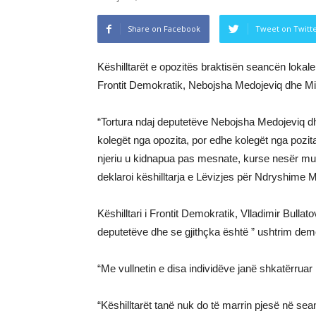
Share on Facebook
Tweet on Twitt
Këshilltarët e opozitës braktisën seancën lokal
Frontit Demokratik, Nebojsha Medojeviq dhe Mi
“Tortura ndaj deputetëve Nebojsha Medojeviq dh
kolegët nga opozita, por edhe kolegët nga pozita
njeriu u kidnapua pas mesnate, kurse nesër mund 
deklaroi këshilltarja e Lëvizjes për Ndryshime M
Këshilltari i Frontit Demokratik, Vlladimir Bullato
deputetëve dhe se gjithçka është ” ushtrim dem
“Me vullnetin e disa individëve janë shkatërruar l
“Këshilltarët tanë nuk do të marrin pjesë në sea