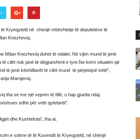
er
e të Kryeqytetit në shenjë mbështetje të deputetëve të
llan Knezheviq.
e Milan Knezheviq duhet të ndalet. Në vijim mund të jenë
 të cilët nuk janë të dëgjueshmit e tyre.Ne kemi situatën që
të jenë këshilltarët të cilët mund të përjetojnë këtë”,
arija Marojeviq.
viq tha se me një veprim të tillë, u hap gjuetia ndaj
onstrues edhe për vetë qytetarët”.
igjet dhe Kushtetuta”, tha ai.
ncën e sotme të të Kuvendit të Kryeqytetit, në shënjë