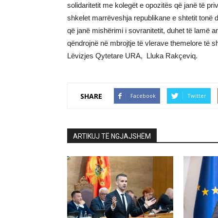
solidaritetit me kolegët e opozitës që janë të pr
shkelet marrëveshja republikane e shtetit tonë d
që janë mishërimi i sovranitetit, duhet të lamë a
qëndrojnë në mbrojtje të vlerave themelore të shte
Lëvizjes Qytetare URA, Lluka Rakçeviq.
SHARE
Facebook
Twitter
ARTIKUJ TË NGJAJSHËM