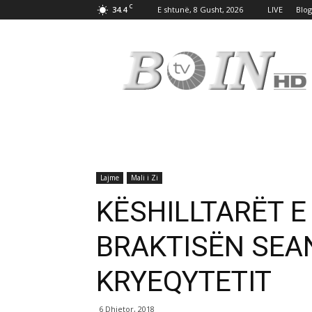
C
34.4
E shtunë, 8 Gusht, 2026
LIVE
Blog
Tv
Boin
Lajme
Mali i Zi
KËSHILLTARËT E
BRAKTISËN SEA
KRYEQYTETIT
6 Dhjetor, 2018