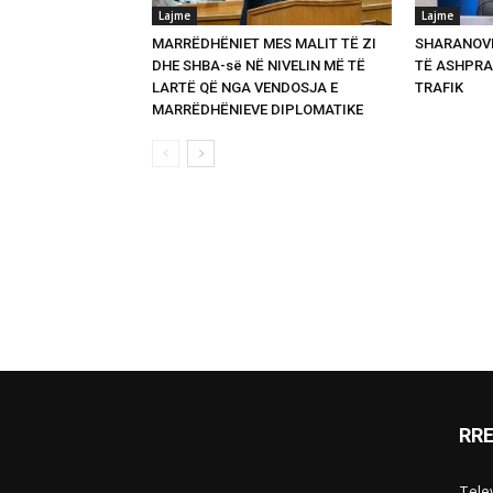
Lajme
Lajme
MARRËDHËNIET MES MALIT TË ZI
SHARANOVI
DHE SHBA-së NË NIVELIN MË TË
TË ASHPRA
LARTË QË NGA VENDOSJA E
TRAFIK
MARRËDHËNIEVE DIPLOMATIKE
RR
Telev