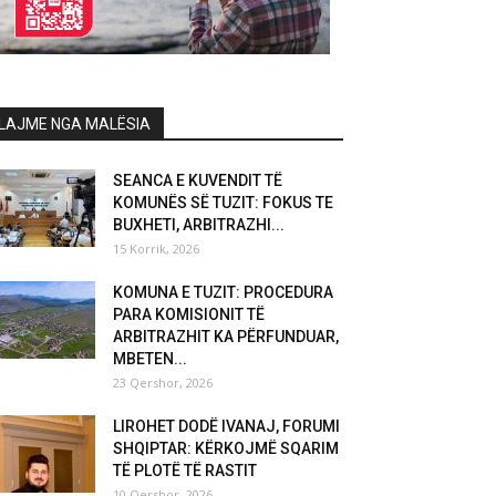
LAJME NGA MALËSIA
SEANCA E KUVENDIT TË
KOMUNËS SË TUZIT: FOKUS TE
BUXHETI, ARBITRAZHI...
15 Korrik, 2026
KOMUNA E TUZIT: PROCEDURA
PARA KOMISIONIT TË
ARBITRAZHIT KA PËRFUNDUAR,
MBETEN...
23 Qershor, 2026
LIROHET DODË IVANAJ, FORUMI
SHQIPTAR: KËRKOJMË SQARIM
TË PLOTË TË RASTIT
10 Qershor, 2026