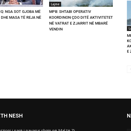
Lajme
Q: NGA SOT GJOBA MË
MPB: SHTABI OPERATIV
 DHE MASA TË REJA NË
KOORDINON ÇDO DITË AKTIVITETET
NË VATRAT E ZJARRIT NË MBARË
L
VENDIN
M
K
A
E 
ETH NESH
N
izioni i parë i pavarur shqip në Mal të Zi