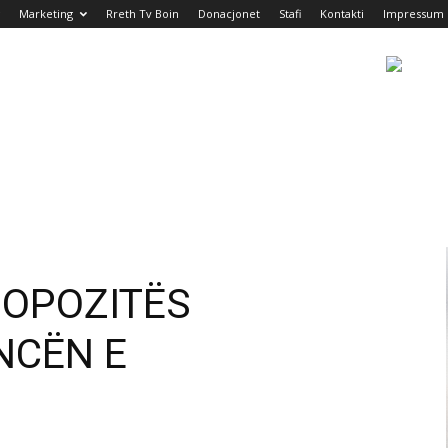
Marketing
Rreth Tv Boin
Donacjonet
Stafi
Kontakti
Impressum
 OPOZITËS
NCËN E