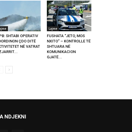
ajme
Lajme
PB: SHTABI OPERATIV
FUSHATA “JETO, MOS
OORDINON ÇDO DITË
NXITO” – KONTROLLE TË
KTIVITETET NË VATRAT
SHTUARA NË
ZJARRIT...
KOMUNIKACION
GJATË...
A NDJEKNI