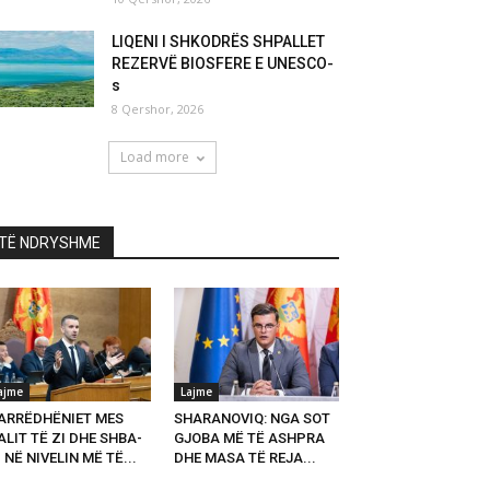
LIQENI I SHKODRËS SHPALLET
REZERVË BIOSFERE E UNESCO-
s
8 Qershor, 2026
Load more
TË NDRYSHME
ajme
Lajme
ARRËDHËNIET MES
SHARANOVIQ: NGA SOT
LIT TË ZI DHE SHBA-
GJOBA MË TË ASHPRA
 NË NIVELIN MË TË...
DHE MASA TË REJA...