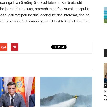
ivuar nga liria në mënyrë jo kushtetuese. Kur brutalisht
he jashtë Kushtetutet, arrestohen përfaqësuesit e popullit
nash, dallimet politike dhe ideologjike dhe interesat, dhe të
tësisë sonë”, deklaroi kryetari i klubit të këshilltarëve të
L
M
MA
së