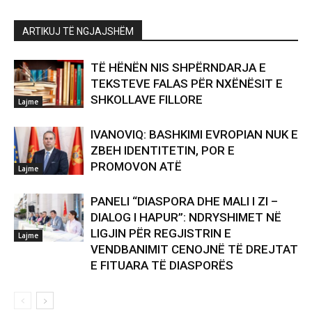
ARTIKUJ TË NGJAJSHËM
TË HËNËN NIS SHPËRNDARJA E
TEKSTEVE FALAS PËR NXËNËSIT E
SHKOLLAVE FILLORE
Lajme
IVANOVIQ: BASHKIMI EVROPIAN NUK E
ZBEH IDENTITETIN, POR E
PROMOVON ATË
Lajme
PANELI “DIASPORA DHE MALI I ZI –
DIALOG I HAPUR”: NDRYSHIMET NË
LIGJIN PËR REGJISTRIN E
Lajme
VENDBANIMIT CENOJNË TË DREJTAT
E FITUARA TË DIASPORËS