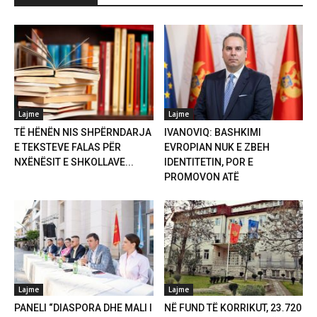
Lajme
Lajme
TË HËNËN NIS SHPËRNDARJA
IVANOVIQ: BASHKIMI
E TEKSTEVE FALAS PËR
EVROPIAN NUK E ZBEH
NXËNËSIT E SHKOLLAVE...
IDENTITETIN, POR E
PROMOVON ATË
Lajme
Lajme
PANELI “DIASPORA DHE MALI I
NË FUND TË KORRIKUT, 23.720