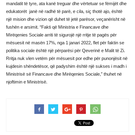
mandatit të tyre, ata kanë treguar dhe vërtetuar se fëmijët dhe
edukatorët janë në radhë të parë, e cila, siç thotë ajo, është
një mision dhe vizion që duhet të jetë parësor, veçanërisht në
fushën e arsimit. “Fakti që Ministria e Financave dhe
Mirëqenies Sociale arriti të sigurojë një rritje të pagës për
mësuesit në masën 17%, nga 1 janari 2022, flet për faktin se
politika sociale është një përparësi për Qeverinë e Malit të Zi.
Rritja nuk vlen vetëm për mësuesit por edhe për punonjësit në
kujdesin shëndetësor, që padyshim është një sukses i madh i
Ministrisë së Financave dhe Mirëqenies Sociale,” thuhet në
njoftimin e Ministrisë.