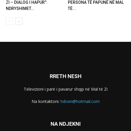
ZI – DIALOG I HAPUR”:
PERSONA TË PAPUNË NË MAL
NDRYSHIMET...
TË...
RRETH NESH
Televizioni i parë i pavarur shqip në Mal të Zi
Na kontaktoni:
tvboin@hotmail.com
NA NDJEKNI