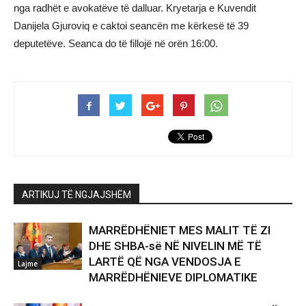
nga radhët e avokatëve të dalluar. Kryetarja e Kuvendit
Danijela Gjuroviq e caktoi seancën me kërkesë të 39
deputetëve. Seanca do të fillojë në orën 16:00.
ARTIKUJ TË NGJAJSHËM
MARRËDHËNIET MES MALIT TË ZI
DHE SHBA-së NË NIVELIN MË TË
LARTË QË NGA VENDOSJA E
Lajme
MARRËDHËNIEVE DIPLOMATIKE