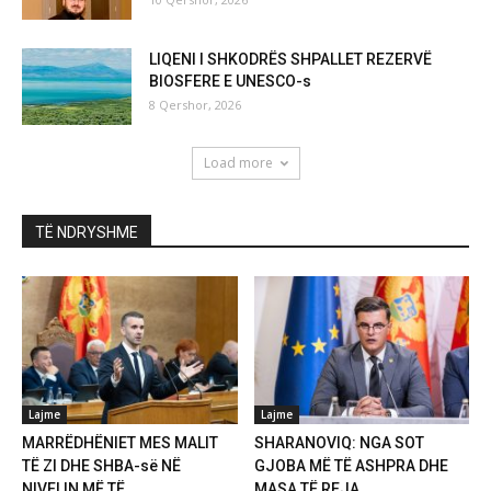
LIQENI I SHKODRËS SHPALLET REZERVË
BIOSFERE E UNESCO-s
8 Qershor, 2026
Load more
TË NDRYSHME
Lajme
Lajme
MARRËDHËNIET MES MALIT
SHARANOVIQ: NGA SOT
TË ZI DHE SHBA-së NË
GJOBA MË TË ASHPRA DHE
NIVELIN MË TË...
MASA TË REJA...