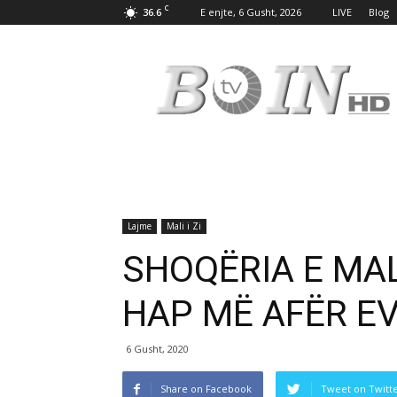
C
36.6
E enjte, 6 Gusht, 2026
LIVE
Blog
Tv
Boin
Lajme
Mali i Zi
SHOQËRIA E MAL
HAP MË AFËR E
6 Gusht, 2020
Share on Facebook
Tweet on Twitt