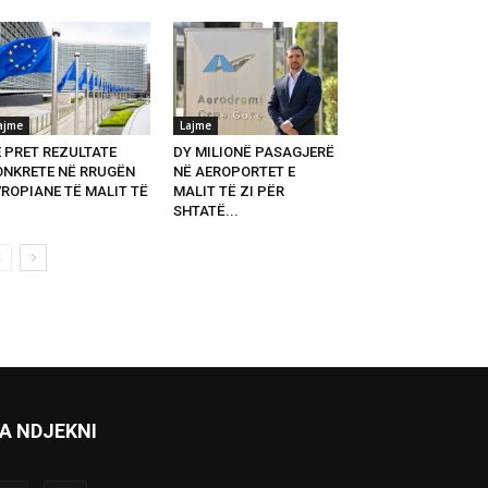
ajme
Lajme
E PRET REZULTATE
DY MILIONË PASAGJERË
ONKRETE NË RRUGËN
NË AEROPORTET E
VROPIANE TË MALIT TË
MALIT TË ZI PËR
SHTATË...
A NDJEKNI