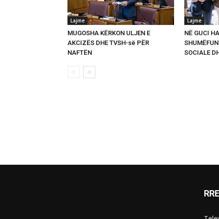
Lajme
Lajme
MUGOSHA KËRKON ULJEN E
NË GUCI HA
AKCIZËS DHE TVSH-së PËR
SHUMËFUNK
NAFTËN
SOCIALE D
RR
Telev