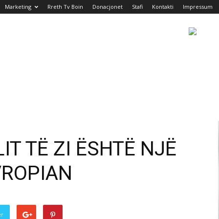
Marketing
Rreth Tv Boin
Donacjonet
Stafi
Kontakti
Impressum
IT TË ZI ËSHTË NJË
VROPIAN
er