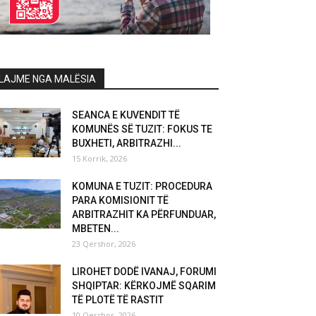
LAJME NGA MALËSIA
SEANCA E KUVENDIT TË
KOMUNËS SË TUZIT: FOKUS TE
BUXHETI, ARBITRAZHI...
15 Korrik, 2026
KOMUNA E TUZIT: PROCEDURA
PARA KOMISIONIT TË
ARBITRAZHIT KA PËRFUNDUAR,
MBETEN...
23 Qershor, 2026
LIROHET DODË IVANAJ, FORUMI
SHQIPTAR: KËRKOJMË SQARIM
TË PLOTË TË RASTIT
10 Qershor, 2026