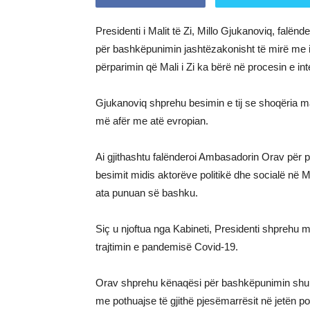
Presidenti i Malit të Zi, Millo Gjukanoviq, falën
për bashkëpunimin jashtëzakonisht të mirë me i
përparimin që Mali i Zi ka bërë në procesin e int
Gjukanoviq shprehu besimin e tij se shoqëria mal
më afër me atë evropian.
Ai gjithashtu falënderoi Ambasadorin Orav për pë
besimit midis aktorëve politikë dhe socialë në Ma
ata punuan së bashku.
Siç u njoftua nga Kabineti, Presidenti shprehu m
trajtimin e pandemisë Covid-19.
Orav shprehu kënaqësi për bashkëpunimin shumë
me pothuajse të gjithë pjesëmarrësit në jetën poli