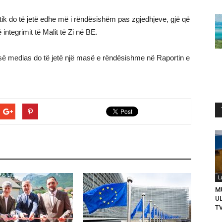
olitik do të jetë edhe më i rëndësishëm pas zgjedhjeve, gjë që
ntegrimit të Malit të Zi në BE.
 së medias do të jetë një masë e rëndësishme në Raportin e
L
M
U
T