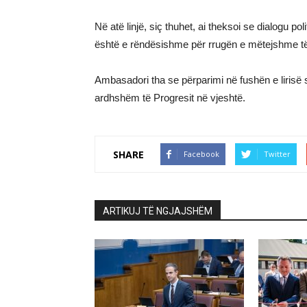
Në atë linjë, siç thuhet, ai theksoi se dialogu p
është e rëndësishme për rrugën e mëtejshme të i
Ambasadori tha se përparimi në fushën e lirisë
ardhshëm të Progresit në vjeshtë.
SHARE
Facebook
Twitter
ARTIKUJ TË NGJAJSHËM