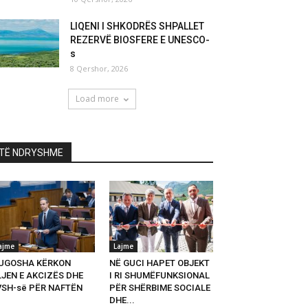
LIQENI I SHKODRËS SHPALLET
REZERVË BIOSFERE E UNESCO-
s
8 Qershor, 2026
Load more
TË NDRYSHME
ajme
Lajme
UGOSHA KËRKON
NË GUCI HAPET OBJEKT
LJEN E AKCIZËS DHE
I RI SHUMËFUNKSIONAL
VSH-së PËR NAFTËN
PËR SHËRBIME SOCIALE
DHE...