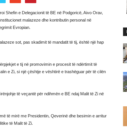
deroi Shefin e Delegacionit të BE në Podgoricë, Aivo Orav,
nstitucionet malazeze dhe kontributin personal në
egrimit Evropian.
azeze sot, pas skadimit të mandatit të tij, është një hap
rpjekjet e tij në promovimin e procesit të ndërtimit të
lin e Zi, si një çështje e vështirë e trashëguar për të cilën
irënjohje të veçantë për ndihmën e BE ndaj Malit të Zi në
 të mirë me Presidentin, Qeverinë dhe besimin e arritur
tike të Malit të Zi.