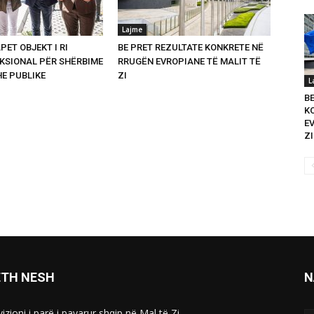
Lajme
PET OBJEKT I RI
BE PRET REZULTATE KONKRETE NË
SIONAL PËR SHËRBIME
RRUGËN EVROPIANE TË MALIT TË
HE PUBLIKE
ZI
L
B
K
E
ZI
ETH NESH
N
izioni i parë i pavarur shqip në Mal të Zi