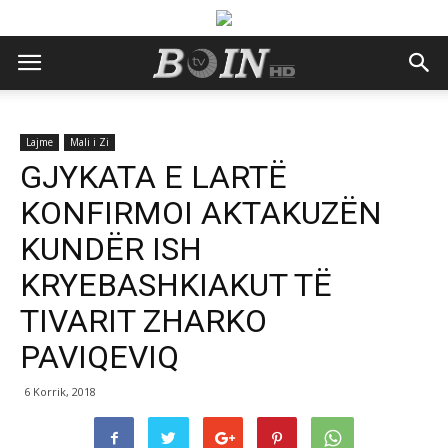
Lajme
Mali i Zi
GJYKATA E LARTË
KONFIRMOI AKTAKUZËN
KUNDËR ISH
KRYEBASHKIAKUT TË
TIVARIT ZHARKO
PAVIQEVIQ
6 Korrik, 2018