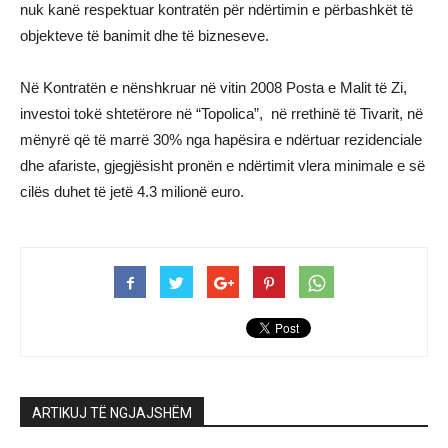
nuk kanë respektuar kontratën për ndërtimin e përbashkët të
objekteve të banimit dhe të bizneseve.
Në Kontratën e nënshkruar në vitin 2008 Posta e Malit të Zi,
investoi tokë shtetërore në “Topolica”, në rrethinë të Tivarit, në
mënyrë që të marrë 30% nga hapësira e ndërtuar rezidenciale
dhe afariste, gjegjësisht pronën e ndërtimit vlera minimale e së
cilës duhet të jetë 4.3 milionë euro.
ARTIKUJ TË NGJAJSHËM