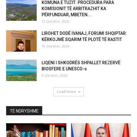
KOMUNA E TUZIT: PROCEDURA PARA
KOMISIONIT TË ARBITRAZHIT KA
PËRFUNDUAR, MBETEN...
23 Qershor, 2026
LIROHET DODË IVANAJ, FORUMI SHQIPTAR:
KËRKOJMË SQARIM TË PLOTË TË RASTIT
10 Qershor, 2026
LIQENI I SHKODRËS SHPALLET REZERVË
BIOSFERE E UNESCO-s
8 Qershor, 2026
Load more
TË NDRYSHME