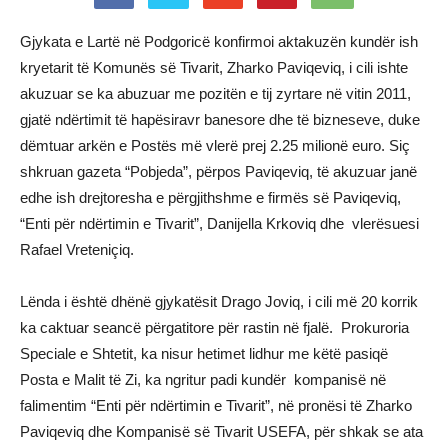
Gjykata e Lartë në Podgoricë konfirmoi aktakuzën kundër ish
kryetarit të Komunës së Tivarit, Zharko Paviqeviq, i cili ishte
akuzuar se ka abuzuar me pozitën e tij zyrtare në vitin 2011,
gjatë ndërtimit të hapësiravr banesore dhe të bizneseve, duke
dëmtuar arkën e Postës më vlerë prej 2.25 milionë euro. Siç
shkruan gazeta “Pobjeda”, përpos Paviqeviq, të akuzuar janë
edhe ish drejtoresha e përgjithshme e firmës së Paviqeviq,
“Enti për ndërtimin e Tivarit”, Danijella Krkoviq dhe vlerësuesi
Rafael Vreteniçiq.
Lënda i është dhënë gjykatësit Drago Joviq, i cili më 20 korrik
ka caktuar seancë përgatitore për rastin në fjalë. Prokuroria
Speciale e Shtetit, ka nisur hetimet lidhur me këtë pasiqë
Posta e Malit të Zi, ka ngritur padi kundër kompanisë në
falimentim “Enti për ndërtimin e Tivarit”, në pronësi të Zharko
Paviqeviq dhe Kompanisë së Tivarit USEFA, për shkak se ata