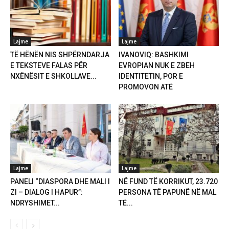
Lajme
Lajme
TË HËNËN NIS SHPËRNDARJA
IVANOVIQ: BASHKIMI
E TEKSTEVE FALAS PËR
EVROPIAN NUK E ZBEH
NXËNËSIT E SHKOLLAVE...
IDENTITETIN, POR E
PROMOVON ATË
Lajme
Lajme
PANELI “DIASPORA DHE MALI I
NË FUND TË KORRIKUT, 23.720
ZI – DIALOG I HAPUR”:
PERSONA TË PAPUNË NË MAL
NDRYSHIMET...
TË...