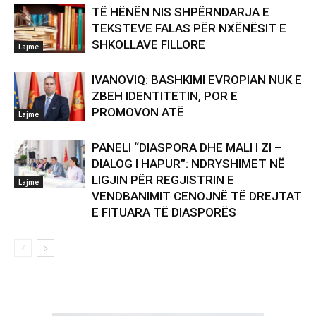
TË HËNËN NIS SHPËRNDARJA E
TEKSTEVE FALAS PËR NXËNËSIT E
SHKOLLAVE FILLORE
Lajme
IVANOVIQ: BASHKIMI EVROPIAN NUK E
ZBEH IDENTITETIN, POR E
PROMOVON ATË
Lajme
PANELI “DIASPORA DHE MALI I ZI –
DIALOG I HAPUR”: NDRYSHIMET NË
LIGJIN PËR REGJISTRIN E
Lajme
VENDBANIMIT CENOJNË TË DREJTAT
E FITUARA TË DIASPORËS