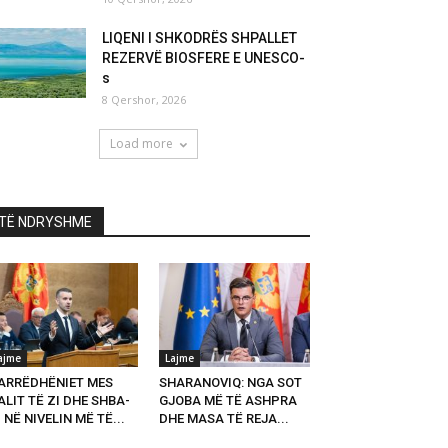
LIQENI I SHKODRËS SHPALLET
REZERVË BIOSFERE E UNESCO-
s
8 Qershor, 2026
Load more
TË NDRYSHME
ajme
Lajme
ARRËDHËNIET MES
SHARANOVIQ: NGA SOT
LIT TË ZI DHE SHBA-
GJOBA MË TË ASHPRA
 NË NIVELIN MË TË...
DHE MASA TË REJA...