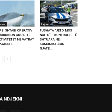
ajme
Lajme
PB: SHTABI OPERATIV
FUSHATA “JETO, MOS
OORDINON ÇDO DITË
NXITO” – KONTROLLE TË
KTIVITETET NË VATRAT
SHTUARA NË
ZJARRIT...
KOMUNIKACION
GJATË...
A NDJEKNI