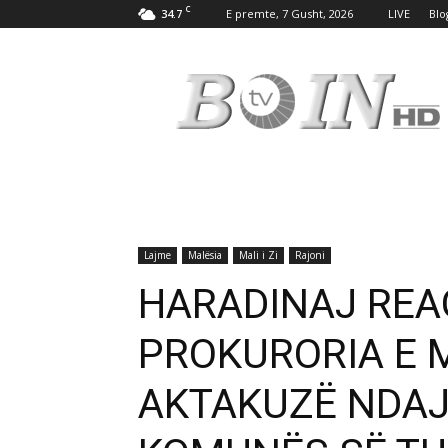
C
34.7
E premte, 7 Gusht, 2026
LIVE
Blo
Tv
Boin
Lajme
Malësia
Mali i Zi
Rajoni
HARADINAJ REA
PROKURORIA E M
AKTAKUZË NDAJ