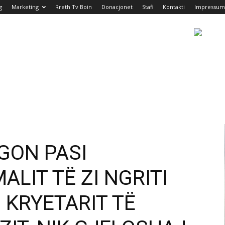
g
Marketing
Rreth Tv Boin
Donacjonet
Stafi
Kontakti
Impressum
GON PASI
ALIT TË ZI NGRITI
 KRYETARIT TË