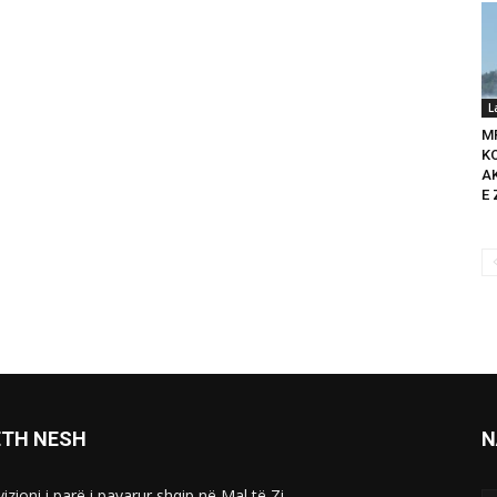
L
M
K
A
E 
ETH NESH
N
izioni i parë i pavarur shqip në Mal të Zi