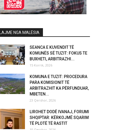
LAJME NGA MALËSIA
SEANCA E KUVENDIT TË
KOMUNËS SË TUZIT: FOKUS TE
BUXHETI, ARBITRAZHI...
15 Korrik, 2026
KOMUNA E TUZIT: PROCEDURA
PARA KOMISIONIT TË
ARBITRAZHIT KA PËRFUNDUAR,
MBETEN...
23 Qershor, 2026
LIROHET DODË IVANAJ, FORUMI
SHQIPTAR: KËRKOJMË SQARIM
TË PLOTË TË RASTIT
10 Qershor, 2026