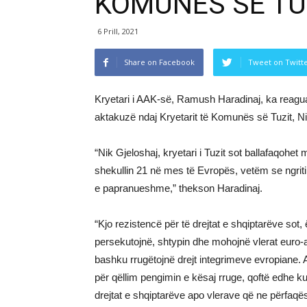
KOMUNËS SË TUZ
6 Prill, 2021
Share on Facebook
Tweet on Twitt
Kryetari i AAK-së, Ramush Haradinaj, ka reaguar
aktakuzë ndaj Kryetarit të Komunës së Tuzit, Ni
“Nik Gjeloshaj, kryetari i Tuzit sot ballafaqohet
shekullin 21 në mes të Evropës, vetëm se ngriti z
e papranueshme,” thekson Haradinaj.
“Kjo rezistencë për të drejtat e shqiptarëve sot
persekutojnë, shtypin dhe mohojnë vlerat euro-a
bashku rrugëtojnë drejt integrimeve evropiane. 
për qëllim pengimin e kësaj rruge, qoftë edhe ku
drejtat e shqiptarëve apo vlerave që ne përfaqë