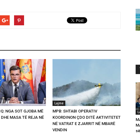
Lajme
Q: NGA SOT GJOBA MË
MPB: SHTABI OPERATIV
L
 DHE MASA TË REJA NË
KOORDINON ÇDO DITË AKTIVITETET
M
NË VATRAT E ZJARRIT NË MBARË
MA
VENDIN
së