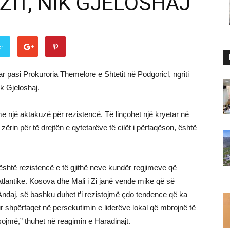
IT, NIK GJELOSHAJ
er
 pasi Prokuroria Themelore e Shtetit në Podgoricl, ngriti
k Gjeloshaj.
 me një aktakuzë për rezistencë. Të linçohet një kryetar në
ërin për të drejtën e qytetarëve të cilët i përfaqëson, është
, është rezistencë e të gjithë neve kundër regjimeve që
tlantike. Kosova dhe Mali i Zi janë vende mike që së
Andaj, së bashku duhet t’i rezistojmë çdo tendence që ka
r shpërfaqet në persekutimin e liderëve lokal që mbrojnë të
sojmë,” thuhet në reagimin e Haradinajt.