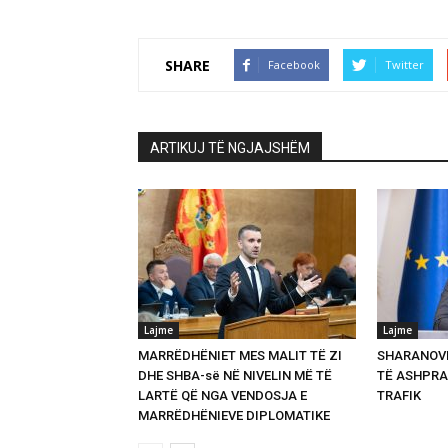
SHARE
Facebook
Twitter
ARTIKUJ TË NGJAJSHËM
Lajme
Lajme
MARRËDHËNIET MES MALIT TË ZI
SHARANOVI
DHE SHBA-së NË NIVELIN MË TË
TË ASHPRA
LARTË QË NGA VENDOSJA E
TRAFIK
MARRËDHËNIEVE DIPLOMATIKE