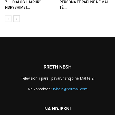
ZI – DIALOG I HAPUR”:
PERSONA TË PAPUNË NË MAL
NDRYSHIMET...
TË...
RRETH NESH
Televizioni i parë i pavarur shqip në Mal të Zi
Na kontaktoni:
tvboin@hotmail.com
NA NDJEKNI