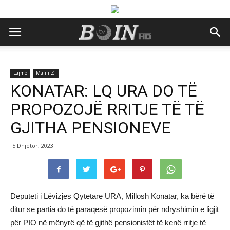
Lajme
Mali i Zi
KONATAR: LQ URA DO TË
PROPOZOJË RRITJE TË TË
GJITHA PENSIONEVE
5 Dhjetor, 2023
Deputeti i Lëvizjes Qytetare URA, Millosh Konatar, ka bërë të
ditur se partia do të paraqesë propozimin për ndryshimin e ligjit
për PIO në mënyrë që të gjithë pensionistët të kenë rritje të