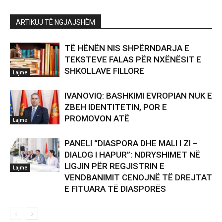
ARTIKUJ TË NGJAJSHËM
TË HËNËN NIS SHPËRNDARJA E
TEKSTEVE FALAS PËR NXËNËSIT E
SHKOLLAVE FILLORE
Lajme
IVANOVIQ: BASHKIMI EVROPIAN NUK E
ZBEH IDENTITETIN, POR E
PROMOVON ATË
Lajme
PANELI “DIASPORA DHE MALI I ZI –
DIALOG I HAPUR”: NDRYSHIMET NË
LIGJIN PËR REGJISTRIN E
Lajme
VENDBANIMIT CENOJNË TË DREJTAT
E FITUARA TË DIASPORËS