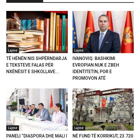
Lajme
Lajme
TË HËNËN NIS SHPËRNDARJA
IVANOVIQ: BASHKIMI
E TEKSTEVE FALAS PËR
EVROPIAN NUK E ZBEH
NXËNËSIT E SHKOLLAVE...
IDENTITETIN, POR E
PROMOVON ATË
Lajme
Lajme
PANELI “DIASPORA DHE MALI I
NË FUND TË KORRIKUT, 23.720