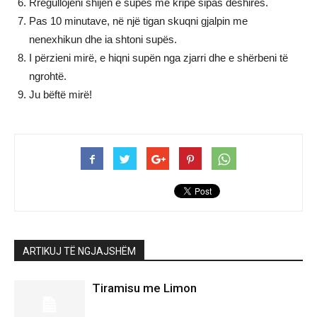
Rregullojeni shijen e supës me kripë sipas dëshirës.
Pas 10 minutave, në një tigan skuqni gjalpin me
nenexhikun dhe ia shtoni supës.
I përzieni mirë, e hiqni supën nga zjarri dhe e shërbeni të
ngrohtë.
Ju bëftë mirë!
ARTIKUJ TË NGJAJSHËM
Tiramisu me Limon