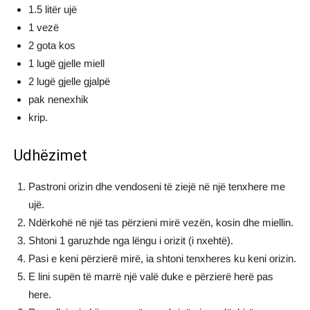
1.5 litër ujë
1 vezë
2 gota kos
1 lugë gjelle miell
2 lugë gjelle gjalpë
pak nenexhik
krip.
Udhëzimet
Pastroni orizin dhe vendoseni të ziejë në një tenxhere me
ujë.
Ndërkohë në një tas përzieni mirë vezën, kosin dhe miellin.
Shtoni 1 garuzhde nga lëngu i orizit (i nxehtë).
Pasi e keni përzierë mirë, ia shtoni tenxheres ku keni orizin.
E lini supën të marrë një valë duke e përzierë herë pas
here.