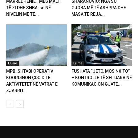
MARRËDHËNIET MES MALIT
SHARANOVIQ: NGA SOT
TË ZI DHE SHBA-së NË
GJOBA MË TË ASHPRA DHE
NIVELIN MË TË...
MASA TË REJA...
Lajme
Lajme
MPB: SHTABI OPERATIV
FUSHATA “JETO, MOS NXITO”
KOORDINON ÇDO DITË
– KONTROLLE TË SHTUARA NË
AKTIVITETET NË VATRAT E
KOMUNIKACION GJATË...
ZJARRIT...