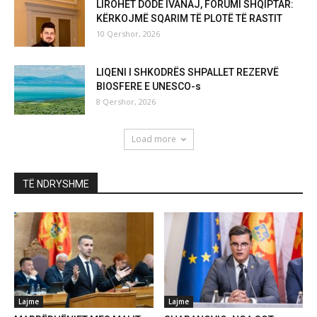
LIROHET DODË IVANAJ, FORUMI SHQIPTAR:
KËRKOJMË SQARIM TË PLOTË TË RASTIT
10 Qershor, 2026
LIQENI I SHKODRËS SHPALLET REZERVË
BIOSFERE E UNESCO-s
8 Qershor, 2026
Load more
TË NDRYSHME
Lajme
Lajme