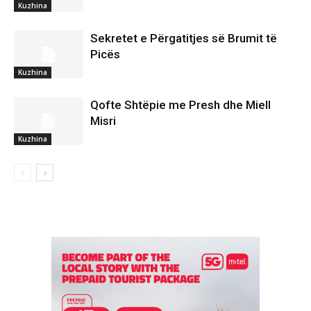
Kuzhina
Sekretet e Përgatitjes së Brumit të
Picës
Kuzhina
Qofte Shtëpie me Presh dhe Miell
Misri
Kuzhina