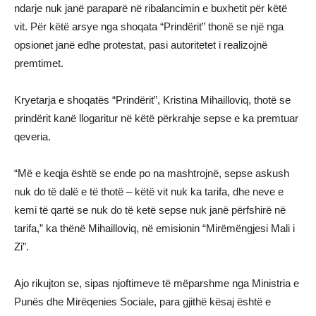
ndarje nuk janë paraparë në ribalancimin e buxhetit për këtë
vit. Për këtë arsye nga shoqata “Prindërit” thonë se një nga
opsionet janë edhe protestat, pasi autoritetet i realizojnë
premtimet.
Kryetarja e shoqatës “Prindërit”, Kristina Mihailloviq, thotë se
prindërit kanë llogaritur në këtë përkrahje sepse e ka premtuar
qeveria.
“Më e keqja është se ende po na mashtrojnë, sepse askush
nuk do të dalë e të thotë – këtë vit nuk ka tarifa, dhe neve e
kemi të qartë se nuk do të ketë sepse nuk janë përfshirë në
tarifa,” ka thënë Mihailloviq, në emisionin “Mirëmëngjesi Mali i
Zi”.
Ajo rikujton se, sipas njoftimeve të mëparshme nga Ministria e
Punës dhe Mirëqenies Sociale, para gjithë kësaj është e