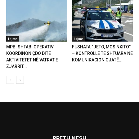
Lajme
Lajme
MPB: SHTABI OPERATIV
FUSHATA “JETO, MOS NXITO”
KOORDINON ÇDO DITË
– KONTROLLE TË SHTUARA NË
AKTIVITETET NË VATRAT E
KOMUNIKACION GJATË...
ZJARRIT...
RRETH NESH