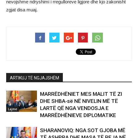
nevojshme ndryshimi i rregulloreve ligjore dhe kjo zakonisht
zgjat disa muaj.
ARTIKUJ TË NGJAJSHËM
MARRËDHËNIET MES MALIT TË ZI
DHE SHBA-së NË NIVELIN MË TË
LARTË QË NGA VENDOSJA E
Lajme
MARRËDHËNIEVE DIPLOMATIKE
SHARANOVIQ: NGA SOT GJOBA MË
TË ASHPRA DHE MASA TË REJA NË