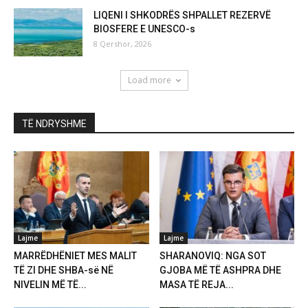
LIQENI I SHKODRËS SHPALLET REZERVË
BIOSFERE E UNESCO-s
8 Qershor, 2026
Load more
TË NDRYSHME
Lajme
Lajme
MARRËDHËNIET MES MALIT
SHARANOVIQ: NGA SOT
TË ZI DHE SHBA-së NË
GJOBA MË TË ASHPRA DHE
NIVELIN MË TË...
MASA TË REJA...