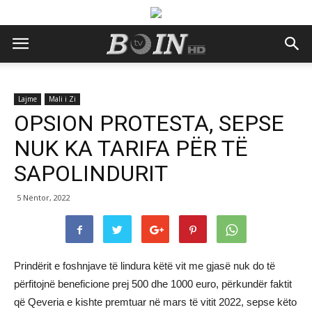
Lajme
Mali i Zi
OPSION PROTESTA, SEPSE
NUK KA TARIFA PËR TË
SAPOLINDURIT
5 Nëntor, 2022
Prindërit e foshnjave të lindura këtë vit me gjasë nuk do të
përfitojnë beneficione prej 500 dhe 1000 euro, përkundër faktit
që Qeveria e kishte premtuar në mars të vitit 2022, sepse këto