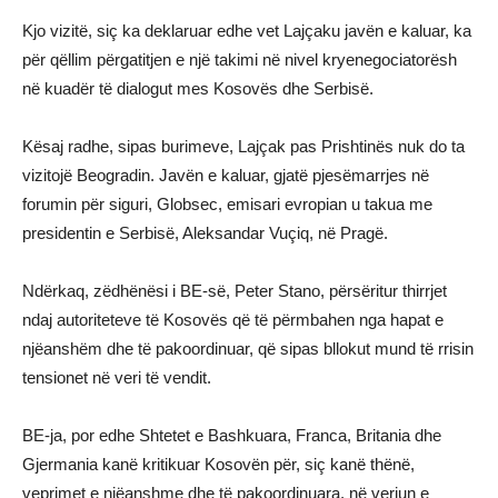
Kjo vizitë, siç ka deklaruar edhe vet Lajçaku javën e kaluar, ka
për qëllim përgatitjen e një takimi në nivel kryenegociatorësh
në kuadër të dialogut mes Kosovës dhe Serbisë.
Kësaj radhe, sipas burimeve, Lajçak pas Prishtinës nuk do ta
vizitojë Beogradin. Javën e kaluar, gjatë pjesëmarrjes në
forumin për siguri, Globsec, emisari evropian u takua me
presidentin e Serbisë, Aleksandar Vuçiq, në Pragë.
Ndërkaq, zëdhënësi i BE-së, Peter Stano, përsëritur thirrjet
ndaj autoriteteve të Kosovës që të përmbahen nga hapat e
njëanshëm dhe të pakoordinuar, që sipas bllokut mund të rrisin
tensionet në veri të vendit.
BE-ja, por edhe Shtetet e Bashkuara, Franca, Britania dhe
Gjermania kanë kritikuar Kosovën për, siç kanë thënë,
veprimet e njëanshme dhe të pakoordinuara, në veriun e