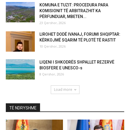
KOMUNA E TUZIT: PROCEDURA PARA
KOMISIONIT TË ARBITRAZHIT KA
PËRFUNDUAR, MBETEN...
23 Qershor, 2026
LIROHET DODË IVANAJ, FORUMI SHQIPTAR:
KËRKOJMË SQARIM TË PLOTË TË RASTIT
10 Qershor, 2026
LIQENI I SHKODRËS SHPALLET REZERVË
BIOSFERE E UNESCO-s
8 Qershor, 2026
Load more
TË NDRYSHME