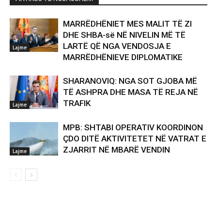
MARRËDHËNIET MES MALIT TË ZI
DHE SHBA-së NË NIVELIN MË TË
LARTË QË NGA VENDOSJA E
Lajme
MARRËDHËNIEVE DIPLOMATIKE
SHARANOVIQ: NGA SOT GJOBA MË
TË ASHPRA DHE MASA TË REJA NË
TRAFIK
Lajme
MPB: SHTABI OPERATIV KOORDINON
ÇDO DITË AKTIVITETET NË VATRAT E
ZJARRIT NË MBARË VENDIN
Lajme