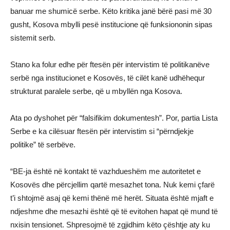
banuar me shumicë serbe. Këto kritika janë bërë pasi më 30
gusht, Kosova mbylli pesë institucione që funksiononin sipas
sistemit serb.
Stano ka folur edhe për ftesën për intervistim të politikanëve
serbë nga institucionet e Kosovës, të cilët kanë udhëhequr
strukturat paralele serbe, që u mbyllën nga Kosova.
Ata po dyshohet për “falsifikim dokumentesh”. Por, partia Lista
Serbe e ka cilësuar ftesën për intervistim si “përndjekje
politike” të serbëve.
“BE-ja është në kontakt të vazhdueshëm me autoritetet e
Kosovës dhe përcjellim qartë mesazhet tona. Nuk kemi çfarë
t’i shtojmë asaj që kemi thënë më herët. Situata është mjaft e
ndjeshme dhe mesazhi është që të evitohen hapat që mund të
nxisin tensionet. Shpresojmë të zgjidhim këto çështje aty ku