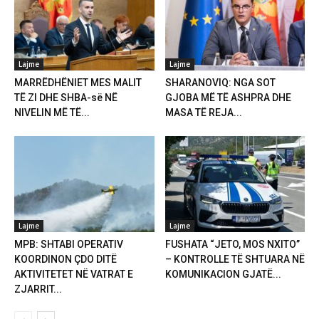
Lajme
Lajme
MARRËDHËNIET MES MALIT
SHARANOVIQ: NGA SOT
TË ZI DHE SHBA-së NË
GJOBA MË TË ASHPRA DHE
NIVELIN MË TË...
MASA TË REJA...
Lajme
Lajme
MPB: SHTABI OPERATIV
FUSHATA “JETO, MOS NXITO”
KOORDINON ÇDO DITË
– KONTROLLE TË SHTUARA NË
AKTIVITETET NË VATRAT E
KOMUNIKACION GJATË...
ZJARRIT...