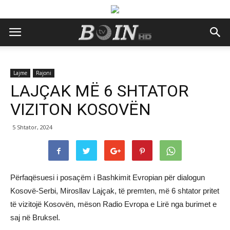
Lajme
Rajoni
LAJÇAK MË 6 SHTATOR
VIZITON KOSOVËN
5 Shtator, 2024
Përfaqësuesi i posaçëm i Bashkimit Evropian për dialogun
Kosovë-Serbi, Mirosllav Lajçak, të premten, më 6 shtator pritet
të vizitojë Kosovën, mëson Radio Evropa e Lirë nga burimet e
saj në Bruksel.