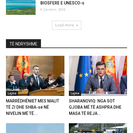
BIOSFERE E UNESCO-s
8 Qershor, 2026
Load more
TË NDRYSHME
Lajme
Lajme
MARRËDHËNIET MES MALIT
SHARANOVIQ: NGA SOT
TË ZI DHE SHBA-së NË
GJOBA MË TË ASHPRA DHE
NIVELIN MË TË...
MASA TË REJA...