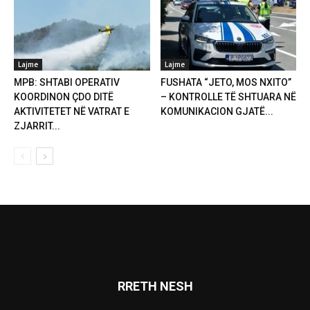
Lajme
Lajme
MPB: SHTABI OPERATIV
FUSHATA “JETO, MOS NXITO”
KOORDINON ÇDO DITË
– KONTROLLE TË SHTUARA NË
AKTIVITETET NË VATRAT E
KOMUNIKACION GJATË...
ZJARRIT...
RRETH NESH