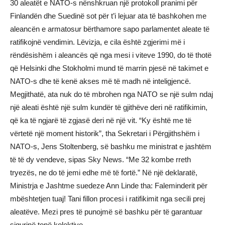
30 aleatët e NATO-s nënshkruan një protokoll pranimi për
Finlandën dhe Suedinë sot për t’i lejuar ata të bashkohen me
aleancën e armatosur bërthamore sapo parlamentet aleate të
ratifikojnë vendimin. Lëvizja, e cila është zgjerimi më i
rëndësishëm i aleancës që nga mesi i viteve 1990, do të thotë
që Helsinki dhe Stokholmi mund të marrin pjesë në takimet e
NATO-s dhe të kenë akses më të madh në inteligjencë.
Megjithatë, ata nuk do të mbrohen nga NATO se një sulm ndaj
një aleati është një sulm kundër të gjithëve deri në ratifikimin,
që ka të ngjarë të zgjasë deri në një vit. “Ky është me të
vërtetë një moment historik”, tha Sekretari i Përgjithshëm i
NATO-s, Jens Stoltenberg, së bashku me ministrat e jashtëm
të të dy vendeve, sipas Sky News. “Me 32 kombe rreth
tryezës, ne do të jemi edhe më të fortë.” Në një deklaratë,
Ministrja e Jashtme suedeze Ann Linde tha: Faleminderit për
mbështetjen tuaj! Tani fillon procesi i ratifikimit nga secili prej
aleatëve. Mezi pres të punojmë së bashku për të garantuar
sigurinë tonë kolektive.