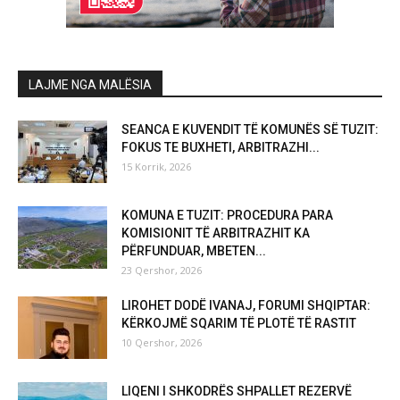
LAJME NGA MALËSIA
SEANCA E KUVENDIT TË KOMUNËS SË TUZIT:
FOKUS TE BUXHETI, ARBITRAZHI...
15 Korrik, 2026
KOMUNA E TUZIT: PROCEDURA PARA
KOMISIONIT TË ARBITRAZHIT KA
PËRFUNDUAR, MBETEN...
23 Qershor, 2026
LIROHET DODË IVANAJ, FORUMI SHQIPTAR:
KËRKOJMË SQARIM TË PLOTË TË RASTIT
10 Qershor, 2026
LIQENI I SHKODRËS SHPALLET REZERVË