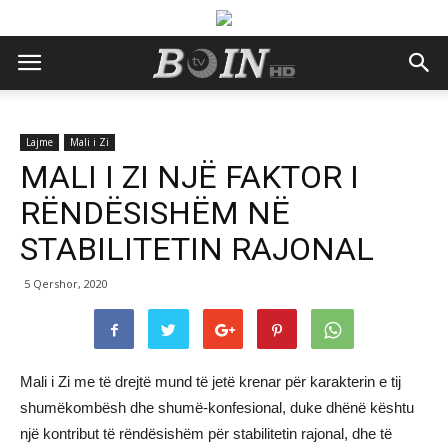
Lajme
Mali i Zi
MALI I ZI NJË FAKTOR I
RËNDËSISHËM NË
STABILITETIN RAJONAL
5 Qershor, 2020
Mali i Zi me të drejtë mund të jetë krenar për karakterin e tij
shumëkombësh dhe shumë-konfesional, duke dhënë kështu
një kontribut të rëndësishëm për stabilitetin rajonal, dhe të