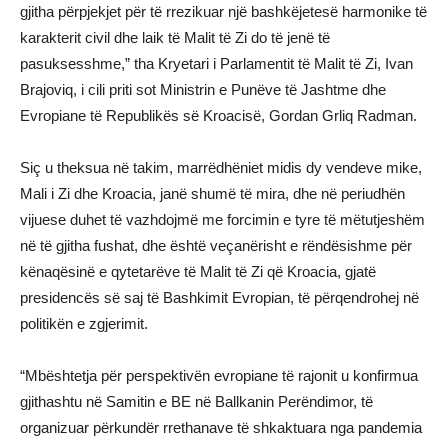
gjitha përpjekjet për të rrezikuar një bashkëjetesë harmonike të
karakterit civil dhe laik të Malit të Zi do të jenë të
pasuksesshme,” tha Kryetari i Parlamentit të Malit të Zi, Ivan
Brajoviq, i cili priti sot Ministrin e Punëve të Jashtme dhe
Evropiane të Republikës së Kroacisë, Gordan Grliq Radman.
Siç u theksua në takim, marrëdhëniet midis dy vendeve mike,
Mali i Zi dhe Kroacia, janë shumë të mira, dhe në periudhën
vijuese duhet të vazhdojmë me forcimin e tyre të mëtutjeshëm
në të gjitha fushat, dhe është veçanërisht e rëndësishme për
kënaqësinë e qytetarëve të Malit të Zi që Kroacia, gjatë
presidencës së saj të Bashkimit Evropian, të përqendrohej në
politikën e zgjerimit.
“Mbështetja për perspektivën evropiane të rajonit u konfirmua
gjithashtu në Samitin e BE në Ballkanin Perëndimor, të
organizuar përkundër rrethanave të shkaktuara nga pandemia