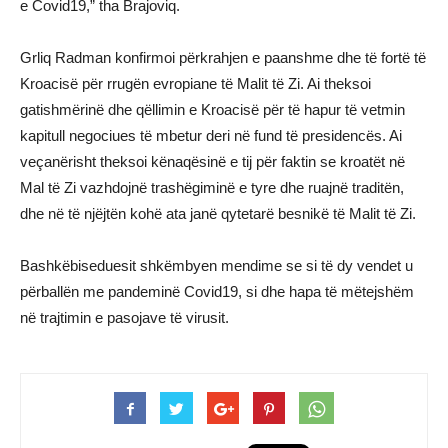
e Covid19,” tha Brajoviq.
Grliq Radman konfirmoi përkrahjen e paanshme dhe të fortë të
Kroacisë për rrugën evropiane të Malit të Zi. Ai theksoi
gatishmërinë dhe qëllimin e Kroacisë për të hapur të vetmin
kapitull negociues të mbetur deri në fund të presidencës. Ai
veçanërisht theksoi kënaqësinë e tij për faktin se kroatët në
Mal të Zi vazhdojnë trashëgiminë e tyre dhe ruajnë traditën,
dhe në të njëjtën kohë ata janë qytetarë besnikë të Malit të Zi.
Bashkëbiseduesit shkëmbyen mendime se si të dy vendet u
përballën me pandeminë Covid19, si dhe hapa të mëtejshëm
në trajtimin e pasojave të virusit.