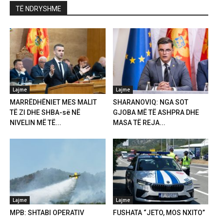
TË NDRYSHME
Lajme
Lajme
MARRËDHËNIET MES MALIT
SHARANOVIQ: NGA SOT
TË ZI DHE SHBA-së NË
GJOBA MË TË ASHPRA DHE
NIVELIN MË TË...
MASA TË REJA...
Lajme
Lajme
MPB: SHTABI OPERATIV
FUSHATA “JETO, MOS NXITO”