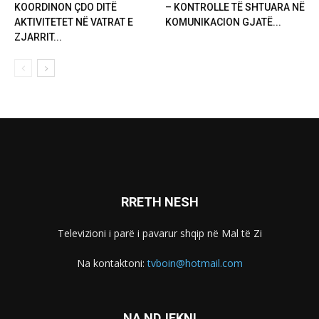
KOORDINON ÇDO DITË
– KONTROLLE TË SHTUARA NË
AKTIVITETET NË VATRAT E
KOMUNIKACION GJATË...
ZJARRIT...
RRETH NESH
Televizioni i parë i pavarur shqip në Mal të Zi
Na kontaktoni:
tvboin@hotmail.com
NA NDJEKNI