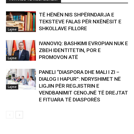
TË HËNËN NIS SHPËRNDARJA E
TEKSTEVE FALAS PËR NXËNËSIT E
SHKOLLAVE FILLORE
Lajme
IVANOVIQ: BASHKIMI EVROPIAN NUK E
ZBEH IDENTITETIN, POR E
PROMOVON ATË
Lajme
PANELI “DIASPORA DHE MALI I ZI –
DIALOG I HAPUR”: NDRYSHIMET NË
LIGJIN PËR REGJISTRIN E
Lajme
VENDBANIMIT CENOJNË TË DREJTAT
E FITUARA TË DIASPORËS