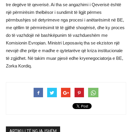
tre degëve të qeverisë. Ai tha se angazhimi i Qeverisë është
një përmirësim thelbësor i sundimit të ligjit përmes
përmbushjes së detyrimeve nga procesi i anëtarësimit në BE,
me qëllim të përmirësimit të të gjithë shoqërisë, dhe ky proces
do të vazhdojë në bashkëpunim të vazhdueshëm me
Komisionin Evropian. Ministri Leposaviq tha se ekziston një
nevojë dhe pritje e madhe e qytetarëve që kriza institucionale
të zgjidhet. Në takim muar pjesë edhe kryenegociatorja e BE,
Zorka Kordiq.
ARTIKUJ TË NGJAJSHËM