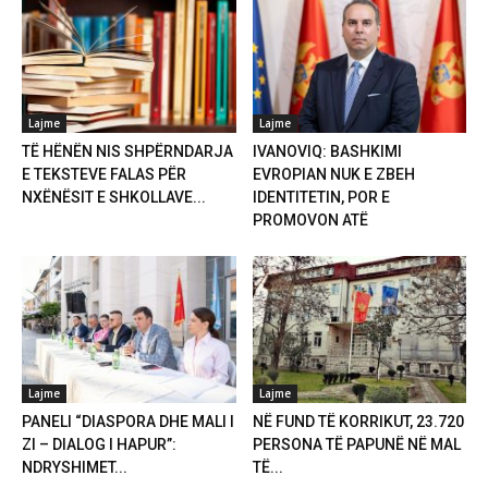
Lajme
Lajme
TË HËNËN NIS SHPËRNDARJA
IVANOVIQ: BASHKIMI
E TEKSTEVE FALAS PËR
EVROPIAN NUK E ZBEH
NXËNËSIT E SHKOLLAVE...
IDENTITETIN, POR E
PROMOVON ATË
Lajme
Lajme
PANELI “DIASPORA DHE MALI I
NË FUND TË KORRIKUT, 23.720
ZI – DIALOG I HAPUR”:
PERSONA TË PAPUNË NË MAL
NDRYSHIMET...
TË...