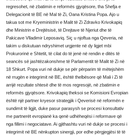
regresohet, në zbatimin e reformës gjyqësore, tha Shefja e
Delegacionit të BE në Mal të Zi, Oana Kristina Popa. Ajo u
takua sot me Kryeministrin e Malit të Zi Zdravko Krivokapiq
dhe Ministrin e Drejtësisë, të Drejtave të Njeriut dhe të
Pakicave Vlladimir Leposaviq. Siç u njoftua nga Qeveria, në
takim u diskutuan ndryshimet urgjente në dy ligjet mbi
Prokurorinë e Shtetit, të cilat do të jenë në rendin e ditës të
seancës së jashtëzakonshme të Parlamentit të Malit të Zi në
18 Shkurt. Popa vuri në dukje se për përparim të mëtejshëm
në rrugën e integrimit në BE, është thelbësore që Mali i Zi të
arrijë rezultate shtesë dhe të mos regresojë, në zbatimin e
reformës gjyqësore. Krivokapiq theksoi se Komisioni Evropian
është një partner kryesor strategjik i Qeverisë në reformën e
sundimit të ligjit, duke pasur parasysh se procesi konsultativ
me partnerët evropianë ka qenë udhëheqësi i reformave që
nga fillimi i negociatave. Ai gjithashtu vuri në dukje se procesi i
integrimit në BE nënkupton sinergji, por edhe përgjegjësi të të