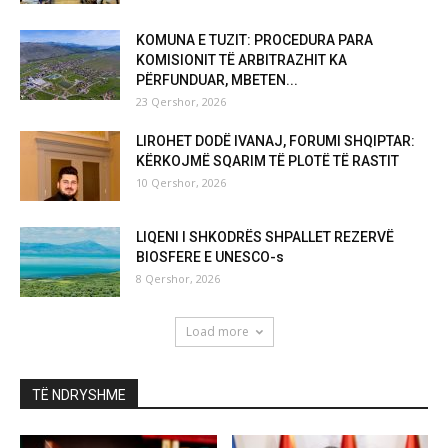
KOMUNA E TUZIT: PROCEDURA PARA
KOMISIONIT TË ARBITRAZHIT KA
PËRFUNDUAR, MBETEN...
23 Qershor, 2026
LIROHET DODË IVANAJ, FORUMI SHQIPTAR:
KËRKOJMË SQARIM TË PLOTË TË RASTIT
10 Qershor, 2026
LIQENI I SHKODRËS SHPALLET REZERVË
BIOSFERE E UNESCO-s
8 Qershor, 2026
Load more
TË NDRYSHME