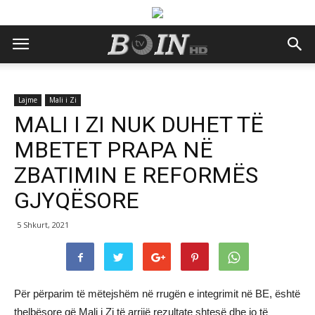
Lajme
Mali i Zi
MALI I ZI NUK DUHET TË
MBETET PRAPA NË
ZBATIMIN E REFORMËS
GJYQËSORE
5 Shkurt, 2021
Për përparim të mëtejshëm në rrugën e integrimit në BE, është
thelbësore që Mali i Zi të arrijë rezultate shtesë dhe jo të