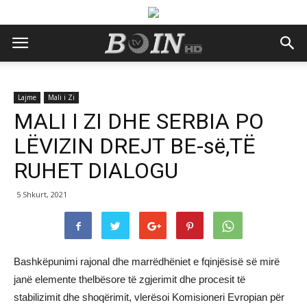
Lajme
Mali i Zi
MALI I ZI DHE SERBIA PO
LËVIZIN DREJT BE-së,TË
RUHET DIALOGU
5 Shkurt, 2021
Bashkëpunimi rajonal dhe marrëdhëniet e fqinjësisë së mirë
janë elemente thelbësore të zgjerimit dhe procesit të
stabilizimit dhe shoqërimit, vlerësoi Komisioneri Evropian për