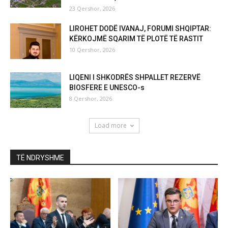
23 Qershor, 2026
LIROHET DODË IVANAJ, FORUMI SHQIPTAR:
KËRKOJMË SQARIM TË PLOTË TË RASTIT
10 Qershor, 2026
LIQENI I SHKODRËS SHPALLET REZERVË
BIOSFERE E UNESCO-s
8 Qershor, 2026
Load more
TË NDRYSHME