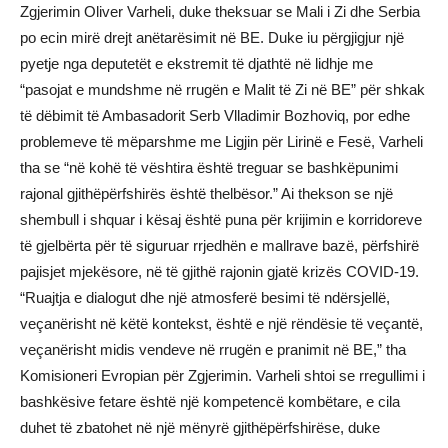
Zgjerimin Oliver Varheli, duke theksuar se Mali i Zi dhe Serbia
po ecin mirë drejt anëtarësimit në BE. Duke iu përgjigjur një
pyetje nga deputetët e ekstremit të djathtë në lidhje me
“pasojat e mundshme në rrugën e Malit të Zi në BE” për shkak
të dëbimit të Ambasadorit Serb Vlladimir Bozhoviq, por edhe
problemeve të mëparshme me Ligjin për Lirinë e Fesë, Varheli
tha se “në kohë të vështira është treguar se bashkëpunimi
rajonal gjithëpërfshirës është thelbësor.” Ai thekson se një
shembull i shquar i kësaj është puna për krijimin e korridoreve
të gjelbërta për të siguruar rrjedhën e mallrave bazë, përfshirë
pajisjet mjekësore, në të gjithë rajonin gjatë krizës COVID-19.
“Ruajtja e dialogut dhe një atmosferë besimi të ndërsjellë,
veçanërisht në këtë kontekst, është e një rëndësie të veçantë,
veçanërisht midis vendeve në rrugën e pranimit në BE,” tha
Komisioneri Evropian për Zgjerimin. Varheli shtoi se rregullimi i
bashkësive fetare është një kompetencë kombëtare, e cila
duhet të zbatohet në një mënyrë gjithëpërfshirëse, duke