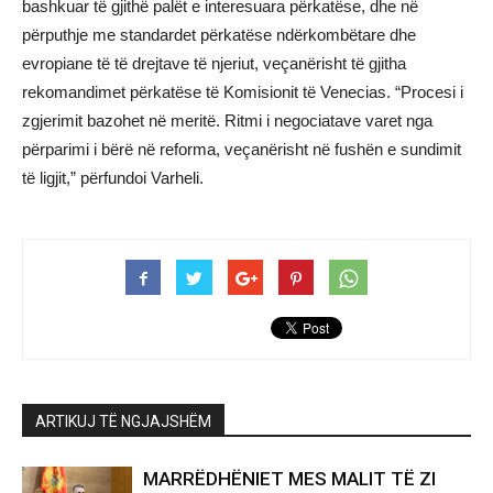
bashkuar të gjithë palët e interesuara përkatëse, dhe në
përputhje me standardet përkatëse ndërkombëtare dhe
evropiane të të drejtave të njeriut, veçanërisht të gjitha
rekomandimet përkatëse të Komisionit të Venecias. “Procesi i
zgjerimit bazohet në meritë. Ritmi i negociatave varet nga
përparimi i bërë në reforma, veçanërisht në fushën e sundimit
të ligjit,” përfundoi Varheli.
ARTIKUJ TË NGJAJSHËM
MARRËDHËNIET MES MALIT TË ZI