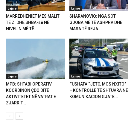
Lajme
Lajme
MARRËDHËNIET MES MALIT
SHARANOVIQ: NGA SOT
TË ZI DHE SHBA-së NË
GJOBA MË TË ASHPRA DHE
NIVELIN MË TË...
MASA TË REJA...
Lajme
Lajme
MPB: SHTABI OPERATIV
FUSHATA “JETO, MOS NXITO”
KOORDINON ÇDO DITË
– KONTROLLE TË SHTUARA NË
AKTIVITETET NË VATRAT E
KOMUNIKACION GJATË...
ZJARRIT...