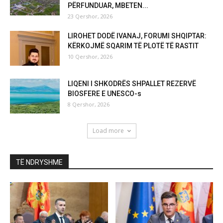
PËRFUNDUAR, MBETEN...
23 Qershor, 2026
LIROHET DODË IVANAJ, FORUMI SHQIPTAR:
KËRKOJMË SQARIM TË PLOTË TË RASTIT
10 Qershor, 2026
LIQENI I SHKODRËS SHPALLET REZERVË
BIOSFERE E UNESCO-s
8 Qershor, 2026
Load more
TË NDRYSHME