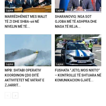
Lajme
Lajme
MARRËDHËNIET MES MALIT
SHARANOVIQ: NGA SOT
TË ZI DHE SHBA-së NË
GJOBA MË TË ASHPRA DHE
NIVELIN MË TË...
MASA TË REJA...
Lajme
Lajme
MPB: SHTABI OPERATIV
FUSHATA “JETO, MOS NXITO”
KOORDINON ÇDO DITË
– KONTROLLE TË SHTUARA NË
AKTIVITETET NË VATRAT E
KOMUNIKACION GJATË...
ZJARRIT...