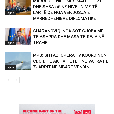
MARRËDHËNIET MES MALIT TË ZI
DHE SHBA-së NË NIVELIN MË TË
LARTË QË NGA VENDOSJA E
Lajme
MARRËDHËNIEVE DIPLOMATIKE
SHARANOVIQ: NGA SOT GJOBA MË
TË ASHPRA DHE MASA TË REJA NË
TRAFIK
Lajme
MPB: SHTABI OPERATIV KOORDINON
ÇDO DITË AKTIVITETET NË VATRAT E
ZJARRIT NË MBARË VENDIN
Lajme