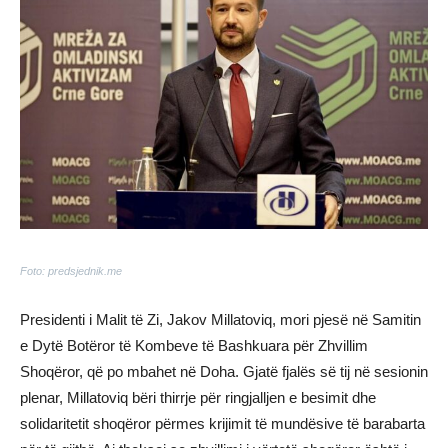
Foto: predsjednik.me
Presidenti i Malit të Zi, Jakov Millatoviq, mori pjesë në Samitin
e Dytë Botëror të Kombeve të Bashkuara për Zhvillim
Shoqëror, që po mbahet në Doha. Gjatë fjalës së tij në sesionin
plenar, Millatoviq bëri thirrje për ringjalljen e besimit dhe
solidaritetit shoqëror përmes krijimit të mundësive të barabarta