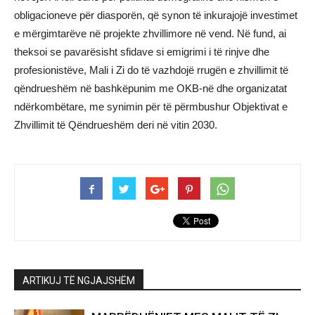
obligacioneve për diasporën, që synon të inkurajojë investimet
e mërgimtarëve në projekte zhvillimore në vend. Në fund, ai
theksoi se pavarësisht sfidave si emigrimi i të rinjve dhe
profesionistëve, Mali i Zi do të vazhdojë rrugën e zhvillimit të
qëndrueshëm në bashkëpunim me OKB-në dhe organizatat
ndërkombëtare, me synimin për të përmbushur Objektivat e
Zhvillimit të Qëndrueshëm deri në vitin 2030.
ARTIKUJ TË NGJAJSHËM