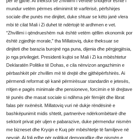
për të gjithë. Ai theksoi se zhvillimi i vërtetë shoqëror është i
mundur vetëm përmes eliminimit të varfërisë, përfshirjes
sociale dhe punës me dinjitet, duke shtuar se këto janë vlera
mbi të cilat Mali i Zi duhet të ndërtojë të ardhmen e vet.
“Zhvillimi i qëndrueshëm nuk është vetëm qëllim ekonomik por
është zgjedhje morale,” tha Millatoviq, duke theksuar se
dinjiteti dhe barazia burojnë nga puna, dijenia dhe përgjegjësia,
jo nga privilegjet. Presidenti kujtoi se Mali i Zi ka mbështetur
Deklaratën Politike të Dohas, e cila nënvizon angazhimin e
përbashkët për zhvillim më të drejtë dhe gjithëpërfshirës. Ai
përmendi reformat që kanë përmirësuar standardin e jetesës,
rritjen e pagës minimale dhe pensioneve, forcimin e të drejtave
të punës dhe masat sociale si ndihma për fëmijët dhe librat
falas për nxënësit. Millatoviq vuri në dukje rëndësinë e
bashkëpunimit midis shtetit, partnerëve ndërkombëtarë dhe
sektorit privat për uljen e pabarazive, duke përmendur nismën
me bizneset dhe Kryqin e Kuq për mbështetje të familjeve në
nevojë. Ai foli edhe për politikat demografike dhe nismën e