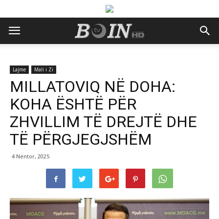
Lajme
Mali i Zi
MILLATOVIQ NË DOHA:
KOHA ËSHTË PËR
ZHVILLIM TË DREJTË DHE
TË PËRGJEGJSHËM
4 Nëntor, 2025