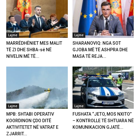
Lajme
Lajme
MARRËDHËNIET MES MALIT
SHARANOVIQ: NGA SOT
TË ZI DHE SHBA-së NË
GJOBA MË TË ASHPRA DHE
NIVELIN MË TË...
MASA TË REJA...
Lajme
Lajme
MPB: SHTABI OPERATIV
FUSHATA “JETO, MOS NXITO”
KOORDINON ÇDO DITË
– KONTROLLE TË SHTUARA NË
AKTIVITETET NË VATRAT E
KOMUNIKACION GJATË...
ZJARRIT...