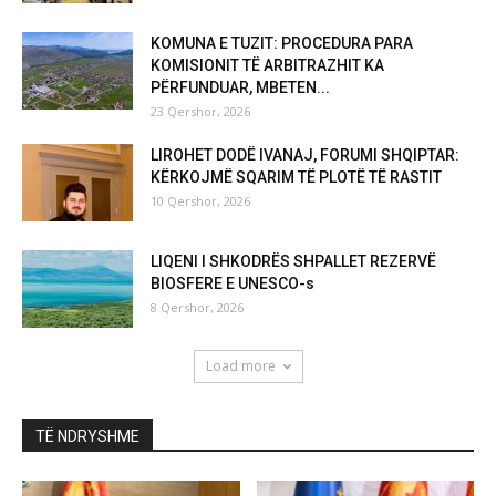
KOMUNA E TUZIT: PROCEDURA PARA
KOMISIONIT TË ARBITRAZHIT KA
PËRFUNDUAR, MBETEN...
23 Qershor, 2026
LIROHET DODË IVANAJ, FORUMI SHQIPTAR:
KËRKOJMË SQARIM TË PLOTË TË RASTIT
10 Qershor, 2026
LIQENI I SHKODRËS SHPALLET REZERVË
BIOSFERE E UNESCO-s
8 Qershor, 2026
Load more
TË NDRYSHME