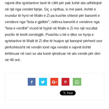
rajonit dhe qytetarëve tanë të cilët për pak kohë ata udhëtojnë
në një nga vendet fqinje. Siç u njoftua, si më parë, është e
mundur të hyni në Malin e Zi pa kushte shtesë për banorët e
vendeve nga “lista e gjelbër”, ndërsa banorët e vendeve nga
“lista e verdhë” mund të hyjnë në Malin e Zi me një rezultat
pozitiv të testit serologjik. Poashtu u bë e ditur se hyrja e
qytetarëve të Malit të Zi dhe të huajve që banojnë përherë ose
përkohësisht në vendin tonë nga vendet e rajonit është
lehtësuar në rast se ata kanë qëndruar në ato vende për deri
në 48 orë.