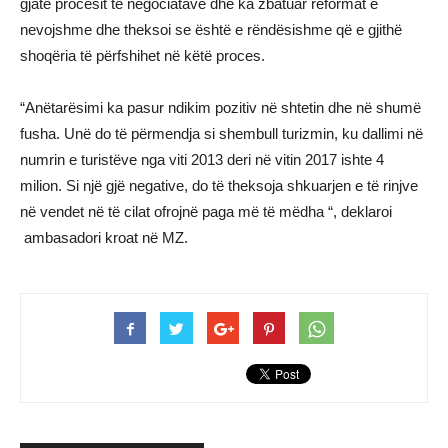
gjatë procesit të negociatave dhe ka zbatuar reformat e
nevojshme dhe theksoi se është e rëndësishme që e gjithë
shoqëria të përfshihet në këtë proces.
“Anëtarësimi ka pasur ndikim pozitiv në shtetin dhe në shumë
fusha. Unë do të përmendja si shembull turizmin, ku dallimi në
numrin e turistëve nga viti 2013 deri në vitin 2017 ishte 4
milion. Si një gjë negative, do të theksoja shkuarjen e të rinjve
në vendet në të cilat ofrojnë paga më të mëdha “, deklaroi
ambasadori kroat në MZ.