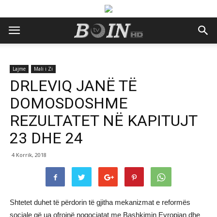
Lajme
Mali i Zi
DRLEVIQ JANË TË
DOMOSDOSHME
REZULTATET NË KAPITUJT
23 DHE 24
4 Korrik, 2018
Shtetet duhet të përdorin të gjitha mekanizmat e reformës
sociale që ua ofrojnë nogociatat me Bashkimin Evropian dhe