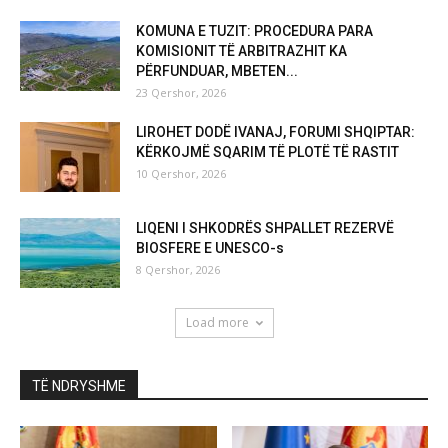
KOMUNA E TUZIT: PROCEDURA PARA
KOMISIONIT TË ARBITRAZHIT KA
PËRFUNDUAR, MBETEN...
23 Qershor, 2026
LIROHET DODË IVANAJ, FORUMI SHQIPTAR:
KËRKOJMË SQARIM TË PLOTË TË RASTIT
10 Qershor, 2026
LIQENI I SHKODRËS SHPALLET REZERVË
BIOSFERE E UNESCO-s
8 Qershor, 2026
Load more
TË NDRYSHME