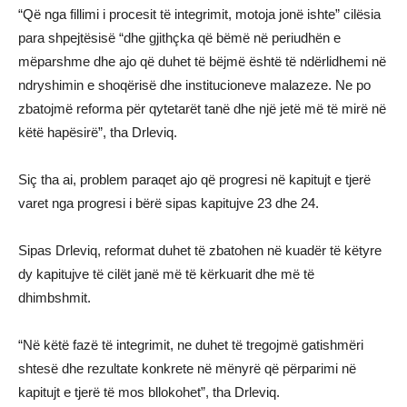
“Që nga fillimi i procesit të integrimit, motoja jonë ishte” cilësia
para shpejtësisë “dhe gjithçka që bëmë në periudhën e
mëparshme dhe ajo që duhet të bëjmë është të ndërlidhemi në
ndryshimin e shoqërisë dhe institucioneve malazeze. Ne po
zbatojmë reforma për qytetarët tanë dhe një jetë më të mirë në
këtë hapësirë”, tha Drleviq.
Siç tha ai, problem paraqet ajo që progresi në kapitujt e tjerë
varet nga progresi i bërë sipas kapitujve 23 dhe 24.
Sipas Drleviq, reformat duhet të zbatohen në kuadër të këtyre
dy kapitujve të cilët janë më të kërkuarit dhe më të
dhimbshmit.
“Në këtë fazë të integrimit, ne duhet të tregojmë gatishmëri
shtesë dhe rezultate konkrete në mënyrë që përparimi në
kapitujt e tjerë të mos bllokohet”, tha Drleviq.