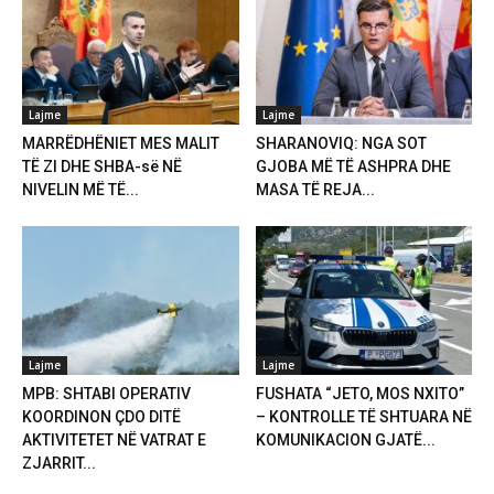
Lajme
Lajme
MARRËDHËNIET MES MALIT
SHARANOVIQ: NGA SOT
TË ZI DHE SHBA-së NË
GJOBA MË TË ASHPRA DHE
NIVELIN MË TË...
MASA TË REJA...
Lajme
Lajme
MPB: SHTABI OPERATIV
FUSHATA “JETO, MOS NXITO”
KOORDINON ÇDO DITË
– KONTROLLE TË SHTUARA NË
AKTIVITETET NË VATRAT E
KOMUNIKACION GJATË...
ZJARRIT...