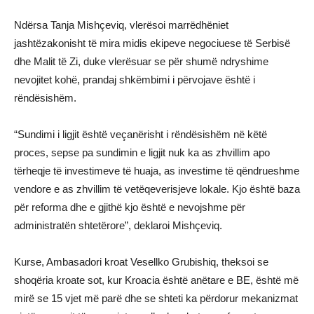
Ndërsa Tanja Mishçeviq, vlerësoi marrëdhëniet
jashtëzakonisht të mira midis ekipeve negociuese të Serbisë
dhe Malit të Zi, duke vlerësuar se për shumë ndryshime
nevojitet kohë, prandaj shkëmbimi i përvojave është i
rëndësishëm.
“Sundimi i ligjit është veçanërisht i rëndësishëm në këtë
proces, sepse pa sundimin e ligjit nuk ka as zhvillim apo
tërheqje të investimeve të huaja, as investime të qëndrueshme
vendore e as zhvillim të vetëqeverisjeve lokale. Kjo është baza
për reforma dhe e gjithë kjo është e nevojshme për
administratën shtetërore”, deklaroi Mishçeviq.
Kurse, Ambasadori kroat Vesellko Grubishiq, theksoi se
shoqëria kroate sot, kur Kroacia është anëtare e BE, është më
mirë se 15 vjet më parë dhe se shteti ka përdorur mekanizmat