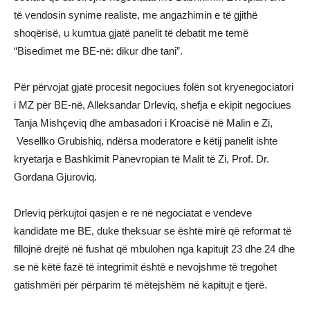
të vendosin synime realiste, me angazhimin e të gjithë
shoqërisë, u kumtua gjatë panelit të debatit me temë
“Bisedimet me BE-në: dikur dhe tani”.
Për përvojat gjatë procesit negociues folën sot kryenegociatori
i MZ për BE-në, Alleksandar Drleviq, shefja e ekipit negociues
Tanja Mishçeviq dhe ambasadori i Kroacisë në Malin e Zi,
Vesellko Grubishiq, ndërsa moderatore e këtij panelit ishte
kryetarja e Bashkimit Panevropian të Malit të Zi, Prof. Dr.
Gordana Gjuroviq.
Drleviq përkujtoi qasjen e re në negociatat e vendeve
kandidate me BE, duke theksuar se është mirë që reformat të
fillojnë drejtë në fushat që mbulohen nga kapitujt 23 dhe 24 dhe
se në këtë fazë të integrimit është e nevojshme të tregohet
gatishmëri për përparim të mëtejshëm në kapitujt e tjerë.