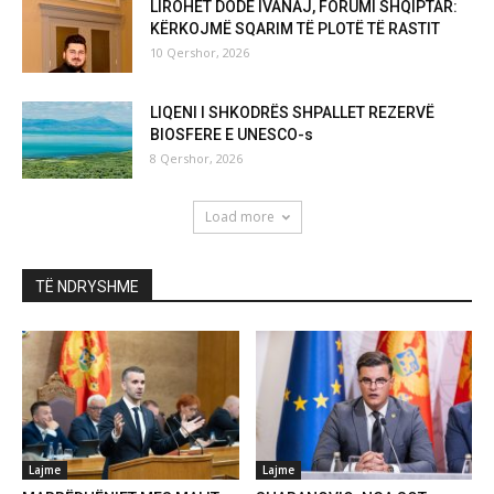
LIROHET DODË IVANAJ, FORUMI SHQIPTAR:
KËRKOJMË SQARIM TË PLOTË TË RASTIT
10 Qershor, 2026
LIQENI I SHKODRËS SHPALLET REZERVË
BIOSFERE E UNESCO-s
8 Qershor, 2026
Load more
TË NDRYSHME
Lajme
Lajme