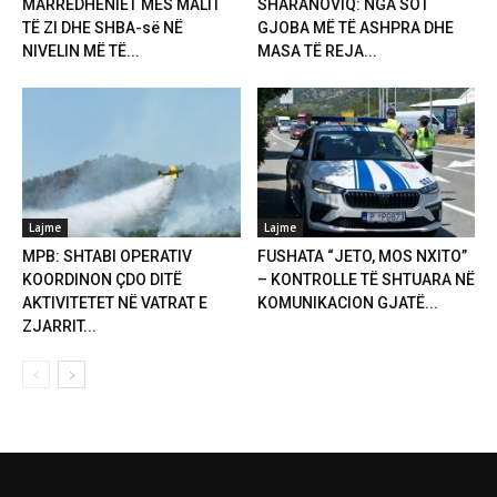
MARRËDHËNIET MES MALIT
SHARANOVIQ: NGA SOT
TË ZI DHE SHBA-së NË
GJOBA MË TË ASHPRA DHE
NIVELIN MË TË...
MASA TË REJA...
Lajme
Lajme
MPB: SHTABI OPERATIV
FUSHATA “JETO, MOS NXITO”
KOORDINON ÇDO DITË
– KONTROLLE TË SHTUARA NË
AKTIVITETET NË VATRAT E
KOMUNIKACION GJATË...
ZJARRIT...