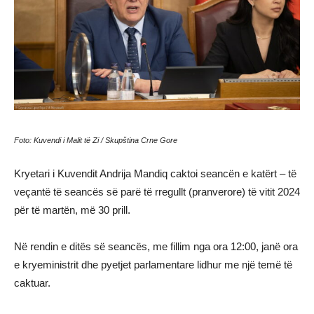
Foto: Kuvendi i Malit të Zi / Skupština Crne Gore
Kryetari i Kuvendit Andrija Mandiq caktoi seancën e katërt – të
veçantë të seancës së parë të rregullt (pranverore) të vitit 2024
për të martën, më 30 prill.
Në rendin e ditës së seancës, me fillim nga ora 12:00, janë ora
e kryeministrit dhe pyetjet parlamentare lidhur me një temë të
caktuar.