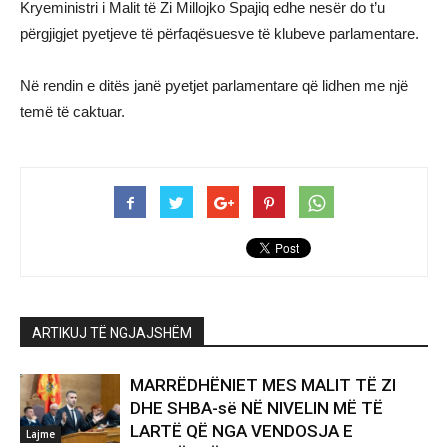
Kryeministri i Malit të Zi Millojko Spajiq edhe nesër do t’u
përgjigjet pyetjeve të përfaqësuesve të klubeve parlamentare.
Në rendin e ditës janë pyetjet parlamentare që lidhen me një
temë të caktuar.
ARTIKUJ TË NGJAJSHËM
MARRËDHËNIET MES MALIT TË ZI
DHE SHBA-së NË NIVELIN MË TË
LARTË QË NGA VENDOSJA E
Lajme