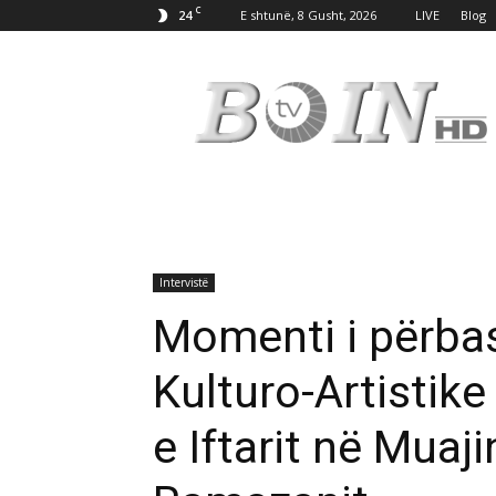
C
24
E shtunë, 8 Gusht, 2026
LIVE
Blog
Tv
Boin
Intervistë
Momenti i përba
Kulturo-Artistike
e Iftarit në Muaji