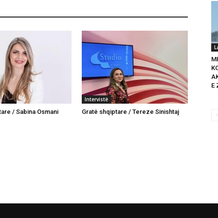
L
M
K
A
E 
Intervistë
tare / Sabina Osmani
Gratë shqiptare / Tereze Sinishtaj