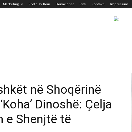
Marketing
Rreth Tv Boin
Donacjonet
Stafi
Kontakti
Impressum
shkët në Shoqërinë
 ‘Koha’ Dinoshë: Çelja
n e Shenjtë të