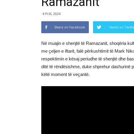
Ramazanit
4 Prill, 2024
Share on Facebook
Tweet on Twitt
Në muajin e shenjtë të Ramazanit, shoqëria kul
me çeljen e iftarit, falë përkushtimit të Mark Ni
respektimin e kësaj periudhe të shenjtë dhe bas
ditë të rëndësishme, duke shprehur dashurinë p
këtë moment të veçantë.