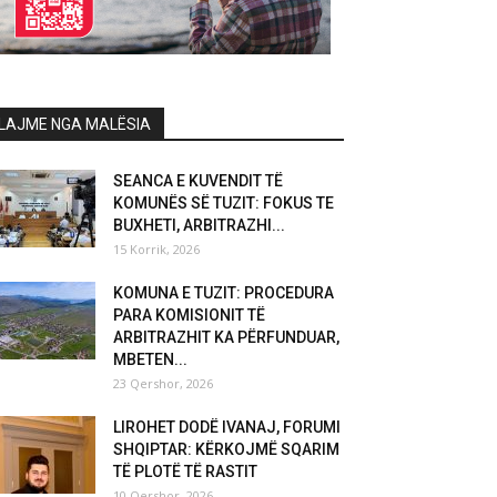
LAJME NGA MALËSIA
SEANCA E KUVENDIT TË
KOMUNËS SË TUZIT: FOKUS TE
BUXHETI, ARBITRAZHI...
15 Korrik, 2026
KOMUNA E TUZIT: PROCEDURA
PARA KOMISIONIT TË
ARBITRAZHIT KA PËRFUNDUAR,
MBETEN...
23 Qershor, 2026
LIROHET DODË IVANAJ, FORUMI
SHQIPTAR: KËRKOJMË SQARIM
TË PLOTË TË RASTIT
10 Qershor, 2026