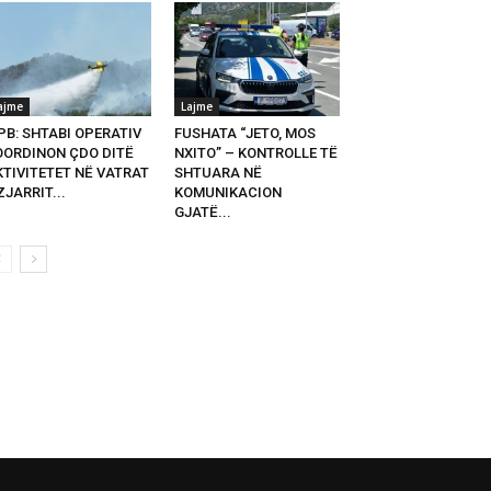
ajme
Lajme
PB: SHTABI OPERATIV
FUSHATA “JETO, MOS
OORDINON ÇDO DITË
NXITO” – KONTROLLE TË
KTIVITETET NË VATRAT
SHTUARA NË
ZJARRIT...
KOMUNIKACION
GJATË...