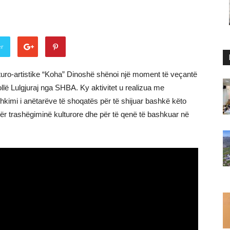
er
turo-artistike “Koha” Dinoshë shënoi një moment të veçantë
kollë Lulgjuraj nga SHBA. Ky aktivitet u realizua me
hkimi i anëtarëve të shoqatës për të shijuar bashkë këto
ër trashëgiminë kulturore dhe për të qenë të bashkuar në