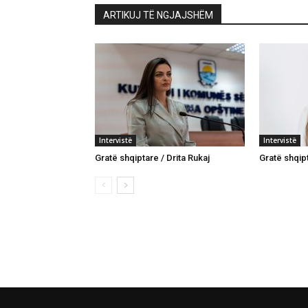
ARTIKUJ TË NGJAJSHËM
Intervistë
Intervistë
Gratë shqiptare / Drita Rukaj
Gratë shqip