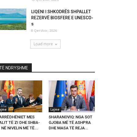
LIQENI I SHKODRËS SHPALLET
REZERVË BIOSFERE E UNESCO-
s
8 Qershor, 2026
Load more
TË NDRYSHME
ajme
Lajme
ARRËDHËNIET MES
SHARANOVIQ: NGA SOT
LIT TË ZI DHE SHBA-
GJOBA MË TË ASHPRA
 NË NIVELIN MË TË...
DHE MASA TË REJA...