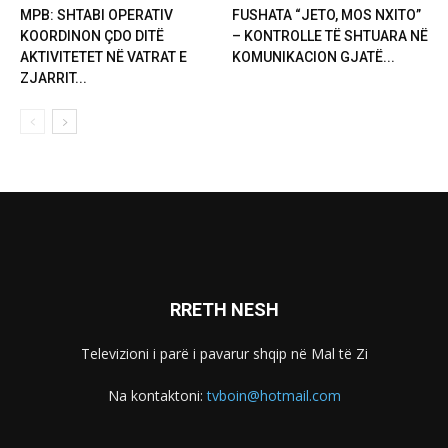
MPB: SHTABI OPERATIV
FUSHATA “JETO, MOS NXITO”
KOORDINON ÇDO DITË
– KONTROLLE TË SHTUARA NË
AKTIVITETET NË VATRAT E
KOMUNIKACION GJATË...
ZJARRIT...
RRETH NESH
Televizioni i parë i pavarur shqip në Mal të Zi
Na kontaktoni:
tvboin@hotmail.com