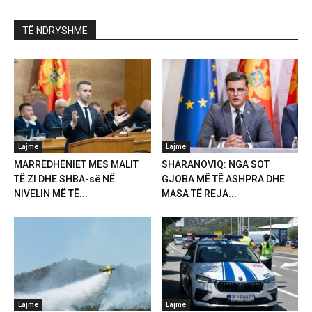
TË NDRYSHME
Lajme
Lajme
MARRËDHËNIET MES MALIT
SHARANOVIQ: NGA SOT
TË ZI DHE SHBA-së NË
GJOBA MË TË ASHPRA DHE
NIVELIN MË TË...
MASA TË REJA...
Lajme
Lajme