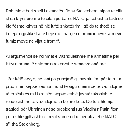
Pohimin e bëri shefi i aleancës, Jens Stoltenberg, sipas të cilit
sfida kryesore me të cilën përballët NATO-ja sot është fakti që
kjo “është kthyer në një luftë shkatërrimi, që do të thotë se
beteja logjistike ka të bëjë me marrjen e municioneve, armëve,
furnizimeve në vijat e frontit“.
Ai argumentoi se ndihmat e vazhdueshme me armatime për
Kievin mund të shteronin rezervat e vendeve anëtare.
“Për këtë arsye, ne tani po punojmë gjithashtu fort për të rritur
prodhimin sepse kështu mund të sigurohemi që të vazhdojmë
të mbështesim Ukrainën, sepse është jashtëzakonisht e
rëndësishme të vazhdojmë ta bëjmë këtë. Do të ishte një
tragjedi për Ukrainën nëse presidenti rus Vladimir Putin fiton,
por është gjithashtu e rrezikshme edhe për aleatët e NATO-
s”, tha Stolenberg.