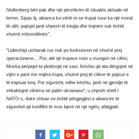
Stoltenberg bëri pak dhe një përshkrim të situatës aktuale në
terren. Sipas tij, aleanca ka vënë re se trupat ruse ka një moral
të ulët, pajisjet janë shpesh të këqija dhe trajnimi nuk është
shumë mbresëlënës”.
“Lidershipi ushtarak rus nuk po funksionon në shumë prej
operacioneve… Por, atë që trupave ruse u mungon në cilësi,
Moska përpiqet ta plotësojë në sasi. Kështu që ata dërgojnë në
vijën e parë me mijëra trupa, shumë prej të cilëve të pajisur e
të trajnuar keq. Por sigurisht, edhe kështu, janë në gjendje të
shkaktojnë viktima në palën ukrainase”, u shpreh shefi I
NATO-s, duke shtuar se është përgjegjësi e aleancës të
sigurohet që konflikti të mos bjerë në një ngërç afatgjatë.