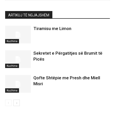
ARTIKUJ TË NGJAJSHËM
Tiramisu me Limon
Kuzhina
Sekretet e Përgatitjes së Brumit të
Picës
Kuzhina
Qofte Shtëpie me Presh dhe Miell
Misri
Kuzhina