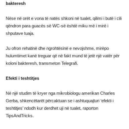
bakteresh
Nëse në orët e vona të natës shkoni në tualet, qilimi i butë i cili
qëndron para guacës së WC-së është miku më i mirë i
shputave tuaja.
Ju ofron rehatinë dhe ngrohtësinë e nevojshme, mirëpo
hulumtimet kanë treguar që në fakt mund të jetë një vatër për
koloni bakteresh, transmeton Telegrafi.
Efekti i teshtitjes
Në një studim të kryer nga mikrobiologu amerikan Charles
Gerba, shkencëtarët përcaktuan se i ashtuquajturi ‘efekti i
teshtitjes’ ndodh kur derdhet uji në tualet, raporton
TipsAndTricks.