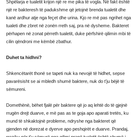
Shpëlarja e tualetit krijon një re me pika të vogla. Në fakt është
një re bakteresh të padukshme që jetojnë brenda tualetit dhe
kanë ardhur atje nga feçet dhe urina. Kjo re më pas ngrihet nga
tualeti dhe zbret në zonën rreth saj, pra në dysheme. Bakteret
përhapen në zonat përreth tualetit, duke përfshirë qilimin mbi të
cilin qëndroni me këmbë zbathur.
Duhet ta hidhni?
Shkencëtarët thonë se tapeti nuk ka nevojë të hidhet, sepse
pavarësisht se ai mbledh shumë baktere, nuk do t’ju bëjë të
sëmureni.
Domethënë, bëhet fjalë për baktere që jo aq lehtë do të gjejnë
rrugën drejt duarve, e më pas as te goja apo aparati tretës, ku
mund të shkaktojnë probleme, ndryshe nga bakteret që
gjenden në dorezat e dyerve apo peshqirët e duarve. Prandaj,
rreziku për t’u sëmurë nga qilimi pranë tualetit është shumë i