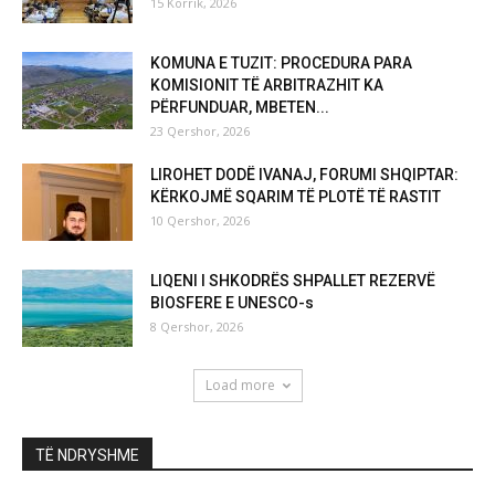
15 Korrik, 2026
KOMUNA E TUZIT: PROCEDURA PARA
KOMISIONIT TË ARBITRAZHIT KA
PËRFUNDUAR, MBETEN...
23 Qershor, 2026
LIROHET DODË IVANAJ, FORUMI SHQIPTAR:
KËRKOJMË SQARIM TË PLOTË TË RASTIT
10 Qershor, 2026
LIQENI I SHKODRËS SHPALLET REZERVË
BIOSFERE E UNESCO-s
8 Qershor, 2026
Load more
TË NDRYSHME