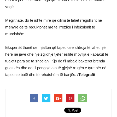
vogël
Megjithatë, do të ishte mirë që qilimi të lahet rregullisht në
mënyrë që të reduktohet më tej rreziku i infeksionit të
mundshëm.
Ekspertët thonë se mjafton që tapeti ose shtroja të lahet një
herë në javë dhe një zgjidhje tjetër është mbyllja e kapakut të
tualetit para se ta shpëlani. Kjo do t’i mbajë bakteret brenda
guaskës dhe do t’i pengojë ata të gjejnë rrugën e tyre për në
tapetin e butë dhe të rehatshëm të banjës.
/Telegrafi/