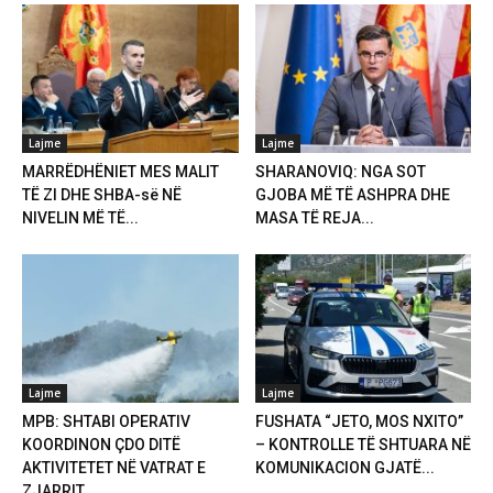
Lajme
Lajme
MARRËDHËNIET MES MALIT
SHARANOVIQ: NGA SOT
TË ZI DHE SHBA-së NË
GJOBA MË TË ASHPRA DHE
NIVELIN MË TË...
MASA TË REJA...
Lajme
Lajme
MPB: SHTABI OPERATIV
FUSHATA “JETO, MOS NXITO”
KOORDINON ÇDO DITË
– KONTROLLE TË SHTUARA NË
AKTIVITETET NË VATRAT E
KOMUNIKACION GJATË...
ZJARRIT...