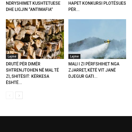
NDRYSHIMET KUSHTETUESE
HAPET KONKURSI PLOTËSUES
DHE LIGJIN “ANTIMAFIA”
PËR...
Lajme
Lajme
DRUTË PËR DIMËR
MALI I ZI PËRFSHIHET NGA
SHTRENJTOHEN NË MAL TË
ZJARRET, KËTË VIT JANË
ZI, SHITËSIT: KËRKESA
DJEGUR GATI...
ËSHTË...