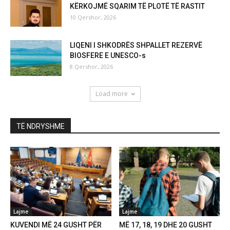
KËRKOJMË SQARIM TË PLOTË TË RASTIT
10 Qershor, 2026
LIQENI I SHKODRËS SHPALLET REZERVË
BIOSFERE E UNESCO-s
8 Qershor, 2026
Load more
TË NDRYSHME
Lajme
Lajme
KUVENDI MË 24 GUSHT PËR
MË 17, 18, 19 DHE 20 GUSHT