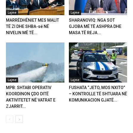
Lajme
Lajme
MARRËDHËNIET MES MALIT
SHARANOVIQ: NGA SOT
TË ZI DHE SHBA-së NË
GJOBA MË TË ASHPRA DHE
NIVELIN MË TË...
MASA TË REJA...
Lajme
Lajme
MPB: SHTABI OPERATIV
FUSHATA “JETO, MOS NXITO”
KOORDINON ÇDO DITË
– KONTROLLE TË SHTUARA NË
AKTIVITETET NË VATRAT E
KOMUNIKACION GJATË...
ZJARRIT...