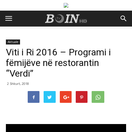
Aktuale
Viti i Ri 2016 – Programi i
fëmijëve në restorantin
“Verdi”
2 Shkurt, 2018