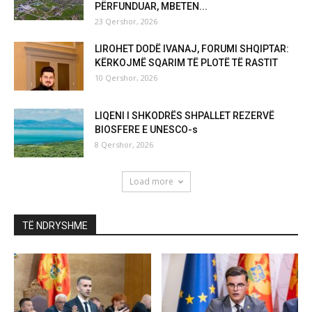
PËRFUNDUAR, MBETEN...
23 Qershor, 2026
LIROHET DODË IVANAJ, FORUMI SHQIPTAR:
KËRKOJMË SQARIM TË PLOTË TË RASTIT
10 Qershor, 2026
LIQENI I SHKODRËS SHPALLET REZERVË
BIOSFERE E UNESCO-s
8 Qershor, 2026
Load more
TË NDRYSHME