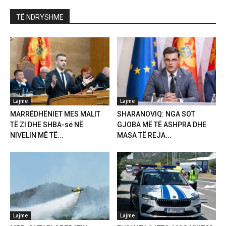
TË NDRYSHME
Lajme
Lajme
MARRËDHËNIET MES MALIT
SHARANOVIQ: NGA SOT
TË ZI DHE SHBA-së NË
GJOBA MË TË ASHPRA DHE
NIVELIN MË TË...
MASA TË REJA...
Lajme
Lajme