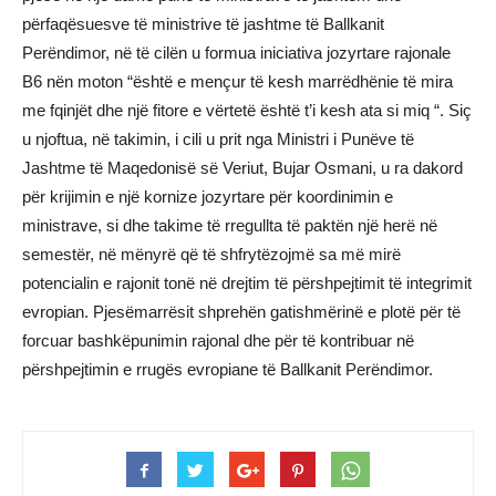
përfaqësuesve të ministrive të jashtme të Ballkanit
Perëndimor, në të cilën u formua iniciativa jozyrtare rajonale
B6 nën moton “është e mençur të kesh marrëdhënie të mira
me fqinjët dhe një fitore e vërtetë është t’i kesh ata si miq “. Siç
u njoftua, në takimin, i cili u prit nga Ministri i Punëve të
Jashtme të Maqedonisë së Veriut, Bujar Osmani, u ra dakord
për krijimin e një kornize jozyrtare për koordinimin e
ministrave, si dhe takime të rregullta të paktën një herë në
semestër, në mënyrë që të shfrytëzojmë sa më mirë
potencialin e rajonit tonë në drejtim të përshpejtimit të integrimit
evropian. Pjesëmarrësit shprehën gatishmërinë e plotë për të
forcuar bashkëpunimin rajonal dhe për të kontribuar në
përshpejtimin e rrugës evropiane të Ballkanit Perëndimor.