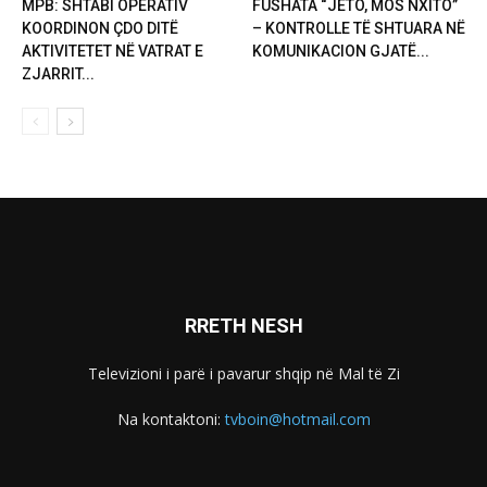
MPB: SHTABI OPERATIV
FUSHATA “JETO, MOS NXITO”
KOORDINON ÇDO DITË
– KONTROLLE TË SHTUARA NË
AKTIVITETET NË VATRAT E
KOMUNIKACION GJATË...
ZJARRIT...
RRETH NESH
Televizioni i parë i pavarur shqip në Mal të Zi
Na kontaktoni:
tvboin@hotmail.com