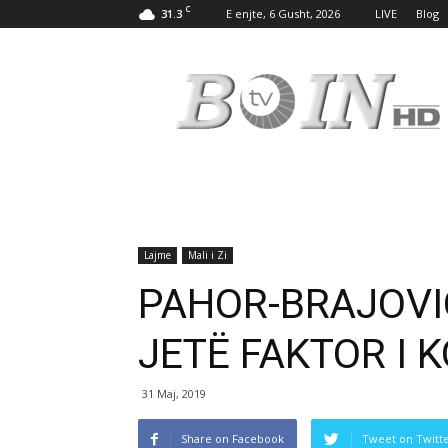
C
31.3
E enjte, 6 Gusht, 2026
LIVE
Blog
Tv
Boin
Lajme
Mali i Zi
PAHOR-BRAJOVI
JETË FAKTOR I 
31 Maj, 2019
Share on Facebook
Tweet on Twitt