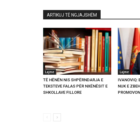
ARTIKUJ TË NGJAJSHËM
Lajme
Lajme
TË HËNËN NIS SHPËRNDARJA E
IVANOVIQ:
TEKSTEVE FALAS PËR NXËNËSIT E
NUK E ZBEH
SHKOLLAVE FILLORE
PROMOVON