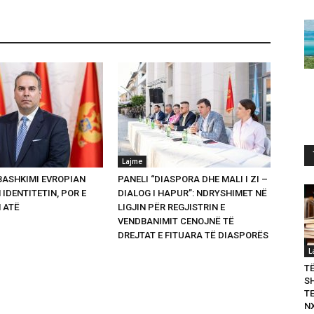
Lajme
 BASHKIMI EVROPIAN
PANELI “DIASPORA DHE MALI I ZI –
 IDENTITETIN, POR E
DIALOG I HAPUR”: NDRYSHIMET NË
 ATË
LIGJIN PËR REGJISTRIN E
VENDBANIMIT CENOJNË TË
DREJTAT E FITUARA TË DIASPORËS
L
T
S
T
N