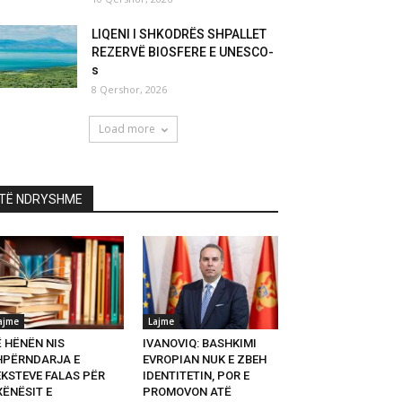
LIQENI I SHKODRËS SHPALLET
REZERVË BIOSFERE E UNESCO-
s
8 Qershor, 2026
Load more
TË NDRYSHME
ajme
Lajme
Ë HËNËN NIS
IVANOVIQ: BASHKIMI
HPËRNDARJA E
EVROPIAN NUK E ZBEH
EKSTEVE FALAS PËR
IDENTITETIN, POR E
XËNËSIT E
PROMOVON ATË