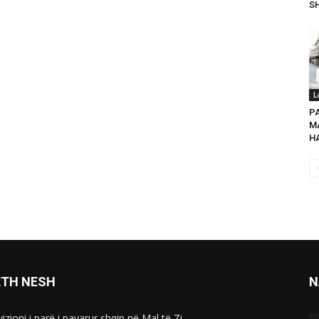
SH
L
P
MA
HA
ETH NESH
N
izioni i parë i pavarur shqip në Mal të Zi