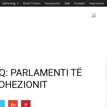
Marketing
Rreth Tv Boin
Donacjonet
Stafi
Kontakti
Impressum
Q: PARLAMENTI TË
KOHEZIONIT
er