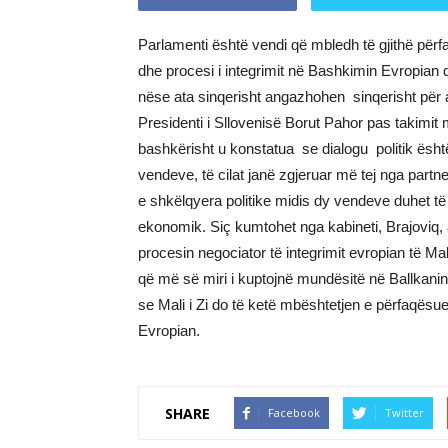
Parlamenti është vendi që mbledh të gjithë përf
dhe procesi i integrimit në Bashkimin Evropian duhe
nëse ata sinqerisht angazhohen sinqerisht për a
Presidenti i Sllovenisë Borut Pahor pas takimit
bashkërisht u konstatua se dialogu politik ësh
vendeve, të cilat janë zgjeruar më tej nga part
e shkëlqyera politike midis dy vendeve duhet t
ekonomik. Siç kumtohet nga kabineti, Brajoviq, a
procesin negociator të integrimit evropian të Mal
që më së miri i kuptojnë mundësitë në Ballkani
se Mali i Zi do të ketë mbështetjen e përfaqës
Evropian.
SHARE
Facebook
Twitter