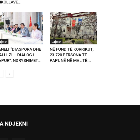
KOLLAVE...
ajme
Lajme
ANELI “DIASPORA DHE
NË FUND TË KORRIKUT,
LI I ZI – DIALOG I
23.720 PERSONA TË
PUR”: NDRYSHIMET...
PAPUNË NË MAL TË...
A NDJEKNI