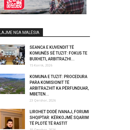
LAJME NGA MALËSIA
SEANCA E KUVENDIT TË
KOMUNËS SË TUZIT: FOKUS TE
BUXHETI, ARBITRAZHI...
15 Korrik, 2026
KOMUNA E TUZIT: PROCEDURA
PARA KOMISIONIT TË
ARBITRAZHIT KA PËRFUNDUAR,
MBETEN...
23 Qershor, 2026
LIROHET DODË IVANAJ, FORUMI
SHQIPTAR: KËRKOJMË SQARIM
TË PLOTË TË RASTIT
10 Qershor, 2026