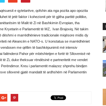
aqësuesit e qytetarëve, qofshin ata nga pozita apo opozita
t të jetë faktor i kohezionit për të gjitha partitë politike,
nëtarësim të Malit të Zi në Bashkimin Evropian, tha
 me Kryetarin e Parlamentit të MZ, Ivan Brajoviq. Në takim
të dëshmi e marrëdhënieve tradicionale miqësore midis dy
neriteti në Aleancën e NATO-s. U konstatua se marrëdhëniet
ë vendosen me qëllim të bashkëpunimit më intensiv
i falënderoi Pahor për mbështetjen e fortë të Sllovenisë në
it të Zi, duke theksuar rëndësinë e partneritetit me vendet
n Perëndimor. Kreu i parlamentit malazez shprehu bindjen
uesve sllovenë gjatë mandatit të ardhshëm në Parlamentin