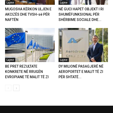
Lajme
Lajme
MUGOSHA KËRKON ULJEN E
NË GUCI HAPET OBJEKT I RI
AKCIZËS DHE TVSH-së PËR
SHUMËFUNKSIONAL PËR
NAFTËN
SHËRBIME SOCIALE DHE...
Lajme
Lajme
BE PRET REZULTATE
DY MILIONË PASAGJERË NË
KONKRETE NË RRUGËN
AEROPORTET E MALIT TË ZI
EVROPIANE TË MALIT TË ZI
PËR SHTATË...