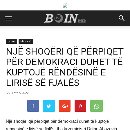
Lajme
Mali i Zi
NJË SHOQËRI QË PËRPIQET
PËR DEMOKRACI DUHET TË
KUPTOJË RËNDËSINË E
LIRISË SË FJALËS
27 Tetor, 2022
Një shoqëri që përpiqet për demokraci duhet të kuptojë
rëndësinë e lirisë së fjalës, tha kryeministri Dritan Abazoviq