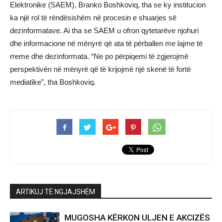
Elektronike (SAEM), Branko Boshkoviq, tha se ky institucion
ka një rol të rëndësishëm në procesin e shuarjes së
dezinformatave. Ai tha se SAEM u ofron qytetarëve njohuri
dhe informacione në mënyrë që ata të përballen me lajme të
rreme dhe dezinformata. “Ne po përpiqemi të zgjerojmë
perspektivën në mënyrë që të krijojmë një skenë të fortë
mediatike”, tha Boshkoviq.
ARTIKUJ TË NGJAJSHËM
MUGOSHA KËRKON ULJEN E AKCIZËS