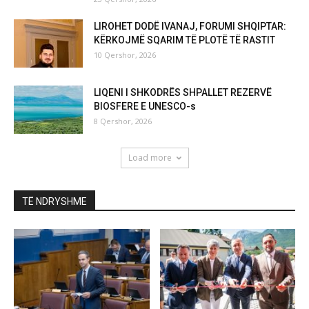
LIROHET DODË IVANAJ, FORUMI SHQIPTAR:
KËRKOJMË SQARIM TË PLOTË TË RASTIT
10 Qershor, 2026
LIQENI I SHKODRËS SHPALLET REZERVË
BIOSFERE E UNESCO-s
8 Qershor, 2026
Load more
TË NDRYSHME