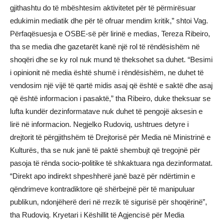
gjithashtu do të mbështesim aktivitetet për të përmirësuar
edukimin mediatik dhe për të ofruar mendim kritik,” shtoi Vag.
Përfaqësuesja e OSBE-së për lirinë e medias, Tereza Ribeiro,
tha se media dhe gazetarët kanë një rol të rëndësishëm në
shoqëri dhe se ky rol nuk mund të theksohet sa duhet. “Besimi
i opinionit në media është shumë i rëndësishëm, ne duhet të
vendosim një vijë të qartë midis asaj që është e saktë dhe asaj
që është informacion i pasaktë,” tha Ribeiro, duke theksuar se
lufta kundër dezinformatave nuk duhet të pengojë aksesin e
lirë në informacion. Negjelko Rudoviq, ushtrues detyre i
drejtorit të përgjithshëm të Drejtorisë për Media në Ministrinë e
Kulturës, tha se nuk janë të paktë shembujt që tregojnë për
pasoja të rënda socio-politike të shkaktuara nga dezinformatat.
“Direkt apo indirekt shpeshherë janë bazë për ndërtimin e
qëndrimeve kontradiktore që shërbejnë për të manipuluar
publikun, ndonjëherë deri në rrezik të sigurisë për shoqërinë”,
tha Rudoviq. Kryetari i Këshillit të Agjencisë për Media