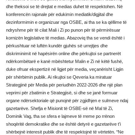
dhe theksoi se të drejtat e medias duhet të respektohen. Në
konferencën rajonale për edukimin mediatik/digjital dhe
dezinformimin e organizuar nga OSBE, ai tha se ka qëllime të
ndryshme për të cilat Mali i Zi po punon për të përmirësuar
kornizën legjislative të medias. Abazoviq tha se vendi është i
përkushtuar në luftën kundër gjuhës së urrejtjes dhe
diskriminimit në hapësirën online dhe përkujtoi se partnerët
ndërkombëtarë e kanë mbështetur Malin e Zi në këtë fushë,
duke ofruar ekspertizë në ligjet për media, veçanërisht Ligjin
për shërbimin publik. Ai rikujtoi se Qeveria ka miratuar
Strategjinë për Media për periudhën 2022-2026 dhe një plan
veprimi për zbatimin e Strategjisë, si dhe se janë formuar
organe ndërsektoriale që punojnë për zgjidhjen e sulmeve ndaj
gazetarëve. Shefja e Misionit të OSBE-së në Mal të Zi,
Dominik Vag, tha se sfera e lajmeve të rreme po rrënon
shoqëritë demokratike dhe se është detyrë e gazetarëve t’i
shërbejnë interesit publik dhe të respektojnë të vërtetën. “Ne