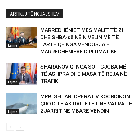
ARTIKUJ TË NGJAJSHËM
MARRËDHËNIET MES MALIT TË ZI
DHE SHBA-së NË NIVELIN MË TË
LARTË QË NGA VENDOSJA E
Lajme
MARRËDHËNIEVE DIPLOMATIKE
SHARANOVIQ: NGA SOT GJOBA MË
TË ASHPRA DHE MASA TË REJA NË
TRAFIK
Lajme
MPB: SHTABI OPERATIV KOORDINON
ÇDO DITË AKTIVITETET NË VATRAT E
ZJARRIT NË MBARË VENDIN
Lajme