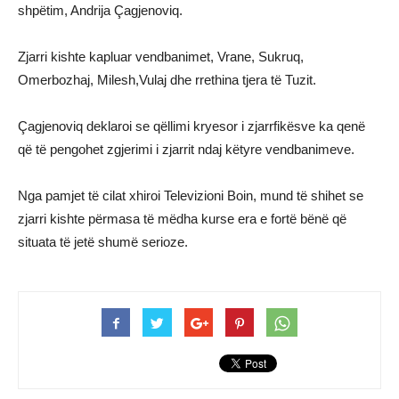
shpëtim, Andrija Çagjenoviq.
Zjarri kishte kapluar vendbanimet, Vrane, Sukruq,
Omerbozhaj, Milesh,Vulaj dhe rrethina tjera të Tuzit.
Çagjenoviq deklaroi se qëllimi kryesor i zjarrfikësve ka qenë
që të pengohet zgjerimi i zjarrit ndaj këtyre vendbanimeve.
Nga pamjet të cilat xhiroi Televizioni Boin, mund të shihet se
zjarri kishte përmasa të mëdha kurse era e fortë bënë që
situata të jetë shumë serioze.