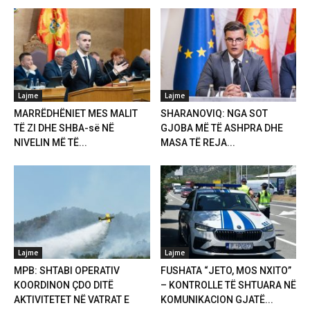
Lajme
Lajme
MARRËDHËNIET MES MALIT
SHARANOVIQ: NGA SOT
TË ZI DHE SHBA-së NË
GJOBA MË TË ASHPRA DHE
NIVELIN MË TË...
MASA TË REJA...
Lajme
Lajme
MPB: SHTABI OPERATIV
FUSHATA “JETO, MOS NXITO”
KOORDINON ÇDO DITË
– KONTROLLE TË SHTUARA NË
AKTIVITETET NË VATRAT E
KOMUNIKACION GJATË...