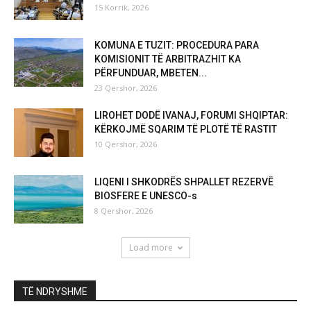
15 Korrik, 2026
KOMUNA E TUZIT: PROCEDURA PARA
KOMISIONIT TË ARBITRAZHIT KA
PËRFUNDUAR, MBETEN...
23 Qershor, 2026
LIROHET DODË IVANAJ, FORUMI SHQIPTAR:
KËRKOJMË SQARIM TË PLOTË TË RASTIT
10 Qershor, 2026
LIQENI I SHKODRËS SHPALLET REZERVË
BIOSFERE E UNESCO-s
8 Qershor, 2026
Load more
TË NDRYSHME