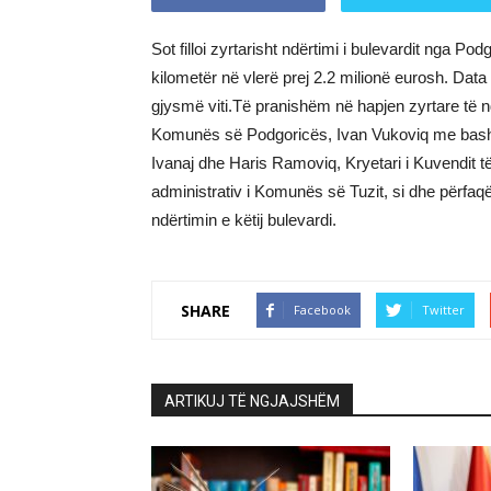
Sot filloi zyrtarisht ndërtimi i bulevardit nga Po
kilometër në vlerë prej 2.2 milionë eurosh. Data
gjysmë viti.Të pranishëm në hapjen zyrtare të nd
Komunës së Podgoricës, Ivan Vukoviq me bashkë
Ivanaj dhe Haris Ramoviq, Kryetari i Kuvendit t
administrativ i Komunës së Tuzit, si dhe përfa
ndërtimin e këtij bulevardi.
SHARE
Facebook
Twitter
ARTIKUJ TË NGJAJSHËM