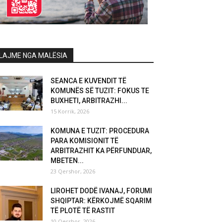
LAJME NGA MALËSIA
SEANCA E KUVENDIT TË
KOMUNËS SË TUZIT: FOKUS TE
BUXHETI, ARBITRAZHI...
15 Korrik, 2026
KOMUNA E TUZIT: PROCEDURA
PARA KOMISIONIT TË
ARBITRAZHIT KA PËRFUNDUAR,
MBETEN...
23 Qershor, 2026
LIROHET DODË IVANAJ, FORUMI
SHQIPTAR: KËRKOJMË SQARIM
TË PLOTË TË RASTIT
10 Qershor, 2026