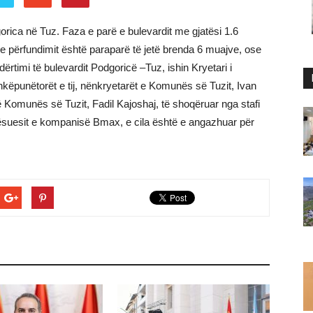
dgorica në Tuz. Faza e parë e bulevardit me gjatësi 1.6
 e përfundimit është paraparë të jetë brenda 6 muajve, ose
ërtimi të bulevardit Podgoricë –Tuz, ishin Kryetari i
punëtorët e tij, nënkryetarët e Komunës së Tuzit, Ivan
ë Komunës së Tuzit, Fadil Kajoshaj, të shoqëruar nga stafi
qësuesit e kompanisë Bmax, e cila është e angazhuar për