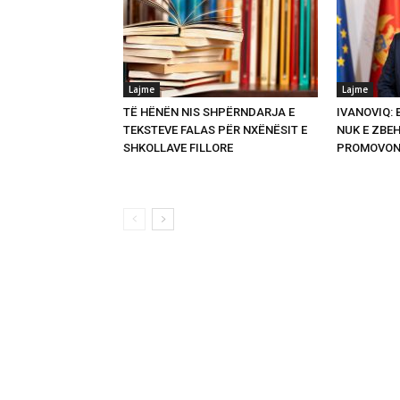
Lajme
Lajme
TË HËNËN NIS SHPËRNDARJA E
IVANOVIQ:
TEKSTEVE FALAS PËR NXËNËSIT E
NUK E ZBEH
SHKOLLAVE FILLORE
PROMOVON