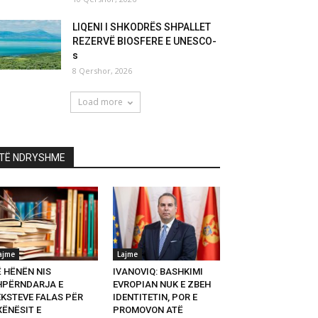
LIQENI I SHKODRËS SHPALLET
REZERVË BIOSFERE E UNESCO-
s
8 Qershor, 2026
Load more
TË NDRYSHME
ajme
Lajme
Ë HËNËN NIS
IVANOVIQ: BASHKIMI
HPËRNDARJA E
EVROPIAN NUK E ZBEH
EKSTEVE FALAS PËR
IDENTITETIN, POR E
XËNËSIT E
PROMOVON ATË