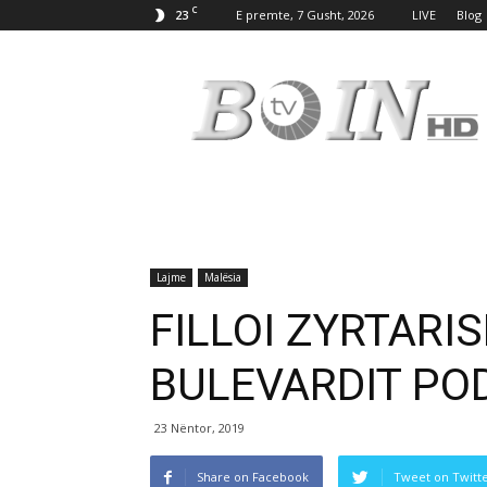
C
23
E premte, 7 Gusht, 2026
LIVE
Blog
Tv
Boin
Lajme
Malësia
FILLOI ZYRTARIS
BULEVARDIT PO
23 Nëntor, 2019
Share on Facebook
Tweet on Twitt