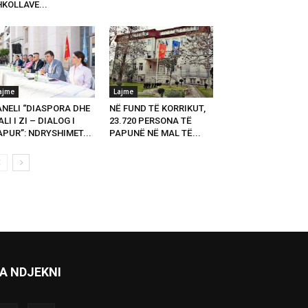
KOLLAVE...
ajme
Lajme
ANELI “DIASPORA DHE
NË FUND TË KORRIKUT,
LI I ZI – DIALOG I
23.720 PERSONA TË
PUR”: NDRYSHIMET...
PAPUNË NË MAL TË...
A NDJEKNI