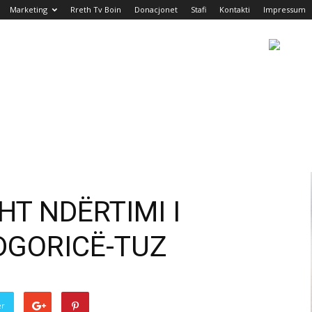
Marketing
Rreth Tv Boin
Donacjonet
Stafi
Kontakti
Impressum
HT NDËRTIMI I
DGORICË-TUZ
er