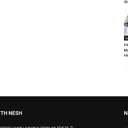
SH
L
P
MA
HA
ETH NESH
N
izioni i parë i pavarur shqip në Mal të Zi