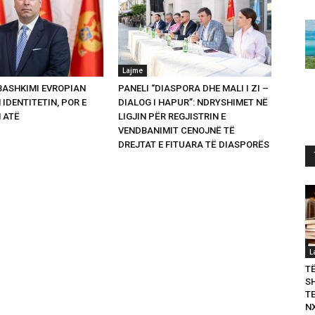
Lajme
 BASHKIMI EVROPIAN
PANELI “DIASPORA DHE MALI I ZI –
 IDENTITETIN, POR E
DIALOG I HAPUR”: NDRYSHIMET NË
 ATË
LIGJIN PËR REGJISTRIN E
VENDBANIMIT CENOJNË TË
DREJTAT E FITUARA TË DIASPORËS
L
T
S
T
N