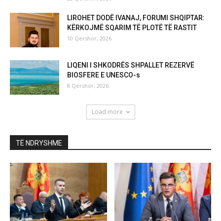
LIROHET DODË IVANAJ, FORUMI SHQIPTAR:
KËRKOJMË SQARIM TË PLOTË TË RASTIT
10 Qershor, 2026
LIQENI I SHKODRËS SHPALLET REZERVË
BIOSFERE E UNESCO-s
8 Qershor, 2026
Load more
TË NDRYSHME