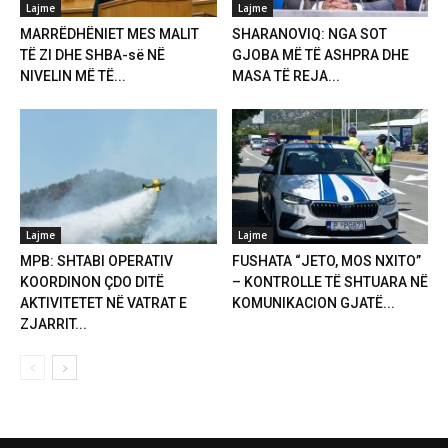
Lajme
Lajme
MARRËDHËNIET MES MALIT
SHARANOVIQ: NGA SOT
TË ZI DHE SHBA-së NË
GJOBA MË TË ASHPRA DHE
NIVELIN MË TË...
MASA TË REJA...
Lajme
Lajme
MPB: SHTABI OPERATIV
FUSHATA “JETO, MOS NXITO”
KOORDINON ÇDO DITË
– KONTROLLE TË SHTUARA NË
AKTIVITETET NË VATRAT E
KOMUNIKACION GJATË...
ZJARRIT...