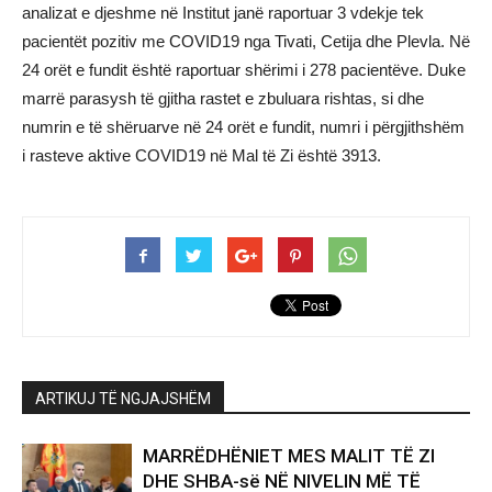
analizat e djeshme në Institut janë raportuar 3 vdekje tek
pacientët pozitiv me COVID19 nga Tivati, Cetija dhe Plevla. Në
24 orët e fundit është raportuar shërimi i 278 pacientëve. Duke
marrë parasysh të gjitha rastet e zbuluara rishtas, si dhe
numrin e të shëruarve në 24 orët e fundit, numri i përgjithshëm
i rasteve aktive COVID19 në Mal të Zi është 3913.
ARTIKUJ TË NGJAJSHËM
MARRËDHËNIET MES MALIT TË ZI
DHE SHBA-së NË NIVELIN MË TË