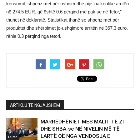
konsumit, shpenzimet për ushqim dhe pije joalkoolike arritën
në 274.5 EUR, që është 0.6 përqind më pak se në Tetor,”
thuhet në deklaratë. Statistikat thanë se shpenzimet për
produktet dhe shërbimet jo-ushqimore arritën në 367.3 euro,
rënie 0.3 përqind nga tetori.
ARTIKUJ TË NGJAJSHËM
MARRËDHËNIET MES MALIT TË ZI
DHE SHBA-së NË NIVELIN MË TË
LARTË QË NGA VENDOSJA E
Lajme