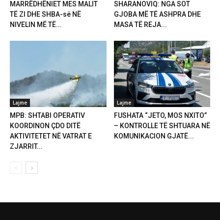
MARRËDHËNIET MES MALIT
SHARANOVIQ: NGA SOT
TË ZI DHE SHBA-së NË
GJOBA MË TË ASHPRA DHE
NIVELIN MË TË...
MASA TË REJA...
Lajme
Lajme
MPB: SHTABI OPERATIV
FUSHATA “JETO, MOS NXITO”
KOORDINON ÇDO DITË
– KONTROLLE TË SHTUARA NË
AKTIVITETET NË VATRAT E
KOMUNIKACION GJATË...
ZJARRIT...