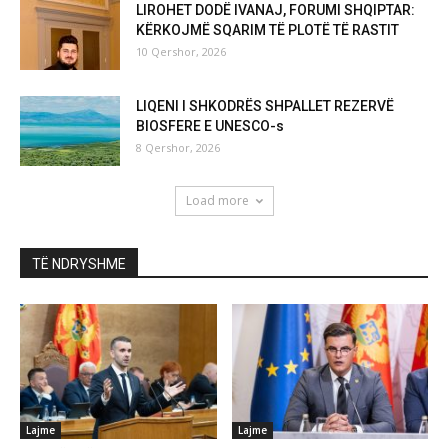
LIROHET DODË IVANAJ, FORUMI SHQIPTAR:
KËRKOJMË SQARIM TË PLOTË TË RASTIT
10 Qershor, 2026
LIQENI I SHKODRËS SHPALLET REZERVË
BIOSFERE E UNESCO-s
8 Qershor, 2026
Load more
TË NDRYSHME
Lajme
Lajme