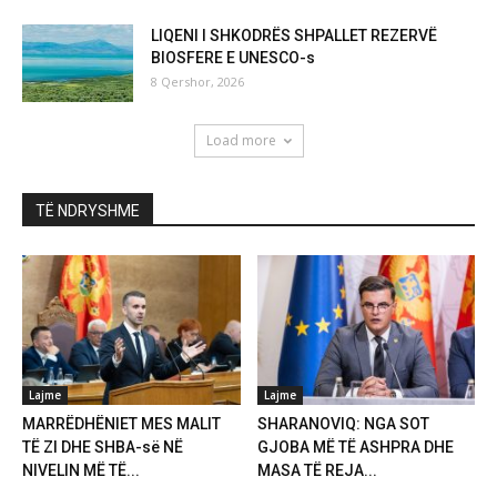
LIQENI I SHKODRËS SHPALLET REZERVË
BIOSFERE E UNESCO-s
8 Qershor, 2026
Load more
TË NDRYSHME
Lajme
Lajme
MARRËDHËNIET MES MALIT
SHARANOVIQ: NGA SOT
TË ZI DHE SHBA-së NË
GJOBA MË TË ASHPRA DHE
NIVELIN MË TË...
MASA TË REJA...