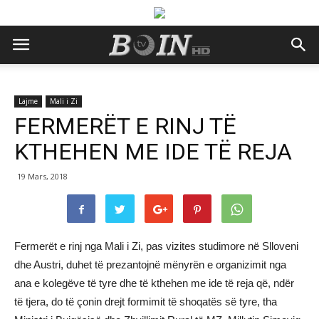
Lajme
Mali i Zi
FERMERËT E RINJ TË
KTHEHEN ME IDE TË REJA
19 Mars, 2018
Fermerët e rinj nga Mali i Zi, pas vizites studimore në Slloveni
dhe Austri, duhet të prezantojnë mënyrën e organizimit nga
ana e kolegëve të tyre dhe të kthehen me ide të reja që, ndër
të tjera, do të çonin drejt formimit të shoqatës së tyre, tha