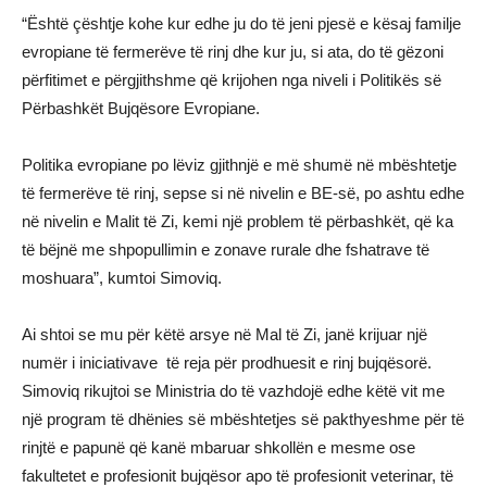
“Është çështje kohe kur edhe ju do të jeni pjesë e kësaj familje
evropiane të fermerëve të rinj dhe kur ju, si ata, do të gëzoni
përfitimet e përgjithshme që krijohen nga niveli i Politikës së
Përbashkët Bujqësore Evropiane.
Politika evropiane po lëviz gjithnjë e më shumë në mbështetje
të fermerëve të rinj, sepse si në nivelin e BE-së, po ashtu edhe
në nivelin e Malit të Zi, kemi një problem të përbashkët, që ka
të bëjnë me shpopullimin e zonave rurale dhe fshatrave të
moshuara”, kumtoi Simoviq.
Ai shtoi se mu për këtë arsye në Mal të Zi, janë krijuar një
numër i iniciativave të reja për prodhuesit e rinj bujqësorë.
Simoviq rikujtoi se Ministria do të vazhdojë edhe këtë vit me
një program të dhënies së mbështetjes së pakthyeshme për të
rinjtë e papunë që kanë mbaruar shkollën e mesme ose
fakultetet e profesionit bujqësor apo të profesionit veterinar, të