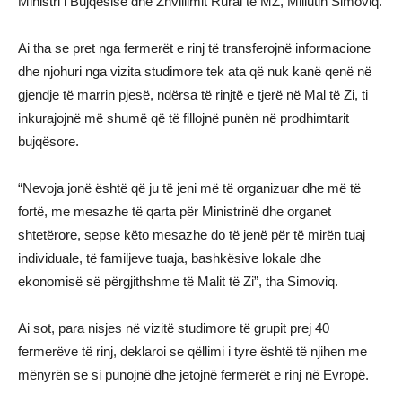
Ministri i Bujqësisë dhe Zhvillimit Rural të MZ, Millutin Simoviq.
Ai tha se pret nga fermerët e rinj të transferojnë informacione
dhe njohuri nga vizita studimore tek ata që nuk kanë qenë në
gjendje të marrin pjesë, ndërsa të rinjtë e tjerë në Mal të Zi, ti
inkurajojnë më shumë që të fillojnë punën në prodhimtarit
bujqësore.
“Nevoja jonë është që ju të jeni më të organizuar dhe më të
fortë, me mesazhe të qarta për Ministrinë dhe organet
shtetërore, sepse këto mesazhe do të jenë për të mirën tuaj
individuale, të familjeve tuaja, bashkësive lokale dhe
ekonomisë së përgjithshme të Malit të Zi”, tha Simoviq.
Ai sot, para nisjes në vizitë studimore të grupit prej 40
fermerëve të rinj, deklaroi se qëllimi i tyre është të njihen me
mënyrën se si punojnë dhe jetojnë fermerët e rinj në Evropë.