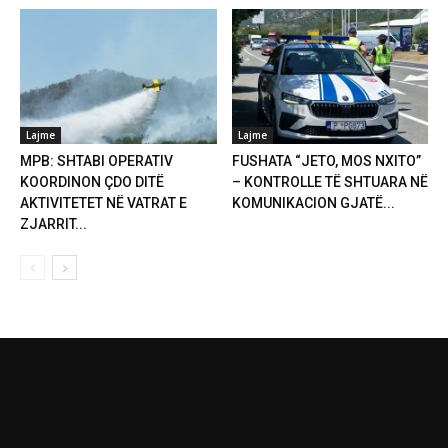
Lajme
Lajme
MPB: SHTABI OPERATIV
FUSHATA “JETO, MOS NXITO”
KOORDINON ÇDO DITË
– KONTROLLE TË SHTUARA NË
AKTIVITETET NË VATRAT E
KOMUNIKACION GJATË...
ZJARRIT...