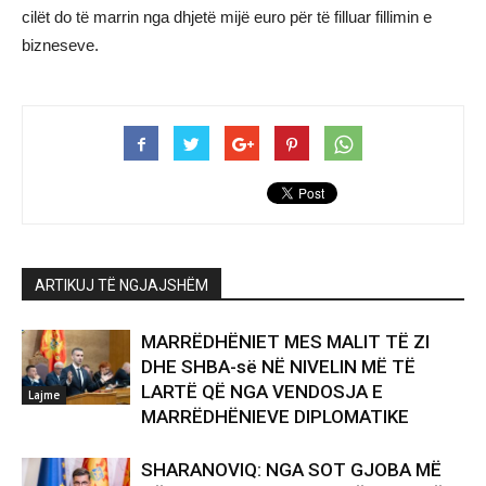
cilët do të marrin nga dhjetë mijë euro për të filluar fillimin e
bizneseve.
ARTIKUJ TË NGJAJSHËM
MARRËDHËNIET MES MALIT TË ZI
DHE SHBA-së NË NIVELIN MË TË
LARTË QË NGA VENDOSJA E
Lajme
MARRËDHËNIEVE DIPLOMATIKE
SHARANOVIQ: NGA SOT GJOBA MË