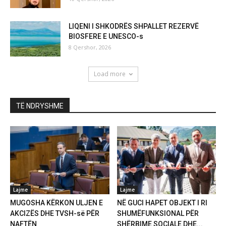
LIQENI I SHKODRËS SHPALLET REZERVË
BIOSFERE E UNESCO-s
8 Qershor, 2026
Load more
TË NDRYSHME
Lajme
Lajme
MUGOSHA KËRKON ULJEN E
NË GUCI HAPET OBJEKT I RI
AKCIZËS DHE TVSH-së PËR
SHUMËFUNKSIONAL PËR
NAFTËN
SHËRBIME SOCIALE DHE...