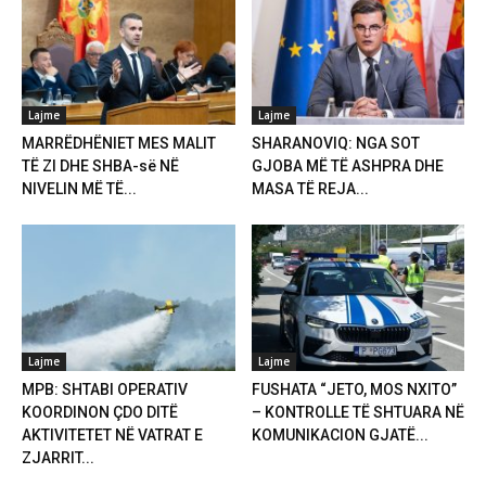
Lajme
Lajme
MARRËDHËNIET MES MALIT
SHARANOVIQ: NGA SOT
TË ZI DHE SHBA-së NË
GJOBA MË TË ASHPRA DHE
NIVELIN MË TË...
MASA TË REJA...
Lajme
Lajme
MPB: SHTABI OPERATIV
FUSHATA “JETO, MOS NXITO”
KOORDINON ÇDO DITË
– KONTROLLE TË SHTUARA NË
AKTIVITETET NË VATRAT E
KOMUNIKACION GJATË...
ZJARRIT...