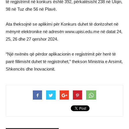
të regjistrimit në konkurs është 392, përkatësisht 238 në Ulqin,
98 në Tuz dhe 56 në Plavë.
Ata theksojnë se aplikimi për Konkurs duhet të dorëzohet në
mënyrë elektronike në adresën www.upisi.edu.me në datat 24,
25, 26 dhe 27 qershor 2024.
“Një nxënës që përdor aplikacionin e regjistrimit për herë të
parë fillimisht duhet të regjistrohet,” thekson Ministria e Arsimit,
Shkencës dhe Inovacionit.