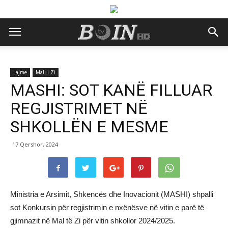
Lajme
Mali i Zi
MASHI: SOT KANË FILLUAR
REGJISTRIMET NË
SHKOLLËN E MESME
17 Qershor, 2024
Ministria e Arsimit, Shkencës dhe Inovacionit (MASHI) shpalli
sot Konkursin për regjistrimin e nxënësve në vitin e parë të
gjimnazit në Mal të Zi për vitin shkollor 2024/2025.