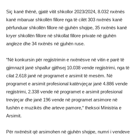
Siç kanë thënë, gjatë vitit shkollor 2023/2024, 8.032 nxënës
kanë mbaruar shkollën fillore nga të cilët 303 nxënës kanë
përfunduar shkollën fillore në gjuhën shqipe, 35 nxënës kanë
kryer shkollën fillore në shkollat ​​fillore private në gjuhën
angleze dhe 34 nxënës në gjuhën ruse.
“Në konkursin për regjistrimin e nxënësve në vitin e parë të
gjimnazit janë shpallur gjithsej 10.038 vende regjistrimi, nga të
cilat 2.618 janë në programet e arsimit të mesëm. Në
programet e arsimit profesional katërvjeçar janë 4.886 vende
regjistrimi, 2.338 vende në programet e arsimit profesional
trevjeçar dhe janë 196 vende në programet arsimore në
fushën e muzikës dhe arteve pamore,“ theksoi Ministria e
Arsimit.
Për nxënësit që arsimohen në gjuhën shqipe, numri i vendeve