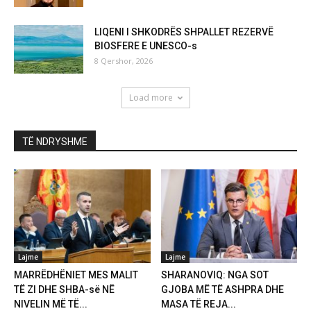
LIQENI I SHKODRËS SHPALLET REZERVË
BIOSFERE E UNESCO-s
8 Qershor, 2026
Load more
TË NDRYSHME
Lajme
Lajme
MARRËDHËNIET MES MALIT
SHARANOVIQ: NGA SOT
TË ZI DHE SHBA-së NË
GJOBA MË TË ASHPRA DHE
NIVELIN MË TË...
MASA TË REJA...