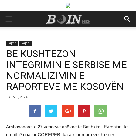
Lajme
Rajoni
BE KUSHTËZON
INTEGRIMIN E SERBISË ME
NORMALIZIMIN E
RAPORTEVE ME KOSOVËN
16 Prill, 2024
Ambasadorët e 27 vendeve anëtare të Bashkimit Evropian, të
grupit të quajtur COREPER, ka arritur marrëveshje për