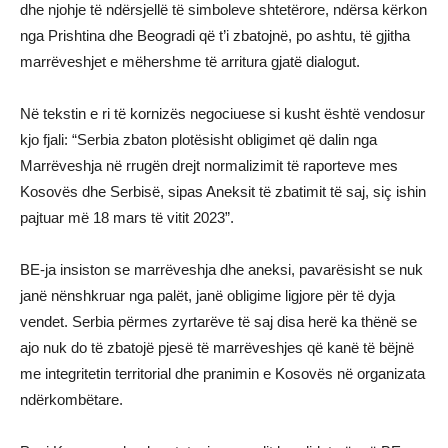
dhe njohje të ndërsjellë të simboleve shtetërore, ndërsa kërkon
nga Prishtina dhe Beogradi që t’i zbatojnë, po ashtu, të gjitha
marrëveshjet e mëhershme të arritura gjatë dialogut.
Në tekstin e ri të kornizës negociuese si kusht është vendosur
kjo fjali: “Serbia zbaton plotësisht obligimet që dalin nga
Marrëveshja në rrugën drejt normalizimit të raporteve mes
Kosovës dhe Serbisë, sipas Aneksit të zbatimit të saj, siç ishin
pajtuar më 18 mars të vitit 2023”.
BE-ja insiston se marrëveshja dhe aneksi, pavarësisht se nuk
janë nënshkruar nga palët, janë obligime ligjore për të dyja
vendet. Serbia përmes zyrtarëve të saj disa herë ka thënë se
ajo nuk do të zbatojë pjesë të marrëveshjes që kanë të bëjnë
me integritetin territorial dhe pranimin e Kosovës në organizata
ndërkombëtare.