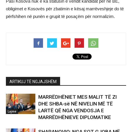
Pasi Kosova nuk e ka statusin e vendit kandidat për në BE,
obligimet e Kosovës për zbatimin e kësaj marrëveshjeje do të
përfshihen në punën e grupit të posaçëm për normalizim.
ARTIKUJ TË NGJAJSHËM
MARRËDHËNIET MES MALIT TË ZI
DHE SHBA-së NË NIVELIN MË TË
LARTË QË NGA VENDOSJA E
Lajme
MARRËDHËNIEVE DIPLOMATIKE
SHARANOVIQ: NGA SOT GJOBA MË