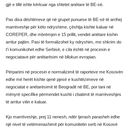
gjë e tillë ishte kërkuar nga shtetet anëtare të BE-së.
Pas disa dështimeve që në grupet punuese të BE-së të arrihej
marrëveshje për këto ndryshime, çështja kishte kaluar në
COREPER, dhe mbrëmjen e 15 prillit, vendet anëtare kishin
arritur pajtim. Pasi të formalizohet ky ndryshim, me shkrim do
t’i komunikohet edhe Serbisë, e cila është në procesin e
negociatave për anëtarësim në bllokun evropian.
Përparimi në procesin e normalizimit të raporteve me Kosovën
edhe më herët kishte qenë pjesë e kushtëzimeve në
negociatat e anëtarësimit të Beogradit në BE, por tani në
mënyrë specifike përmendet kushti i zbatimit të marrëveshjes
të arritur vitin e kaluar.
Kjo marrëveshje, prej 11 nenesh, ndër tjerash parasheh edhe
një nivel të vetëmenaxhimit për komunitetin serb në Kosovë