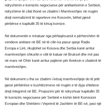
ndryshimin e kornizës negociuese për anëtarësimin e Serbisë,
ndryshime të cilat thonë se zbatimi i Marrëveshjes në rrugën
drejt normalizimit të raporteve me Kosovën, bëhet pjesë
përbërse e kapitullit 35 të kësaj kornize.
Në dokumentin e miratuar nga përfaqësuesit e përhershëm të
vendeve anëtare në BE në të cilin ka pasur qasje Radio
Evropa e Lirë, rikujtohet se Kosova dhe Serbia kanë arritur
marrëveshjen shkurtin e vitit të kaluar në Bruksel dhe më pas
në mars në Ohër kanë arritur pajtimin për Aneksin e zbatimit të
marrëveshjes.
Në dokument u tha se zbatimi i kësaj marrëveshjeje do të jetë
pjesë përbërëse e kushtëzimeve në rrugën e të dyja shteteve
drejt integrimit në BE. Propozimi për të ndryshuar kapitullin 35
të kornizës negociuese për Serbinë e kishin bërë Komisioni
Evropian dhe Shërbimi i Veprimit të Jashtëm të BE-së, pasi një