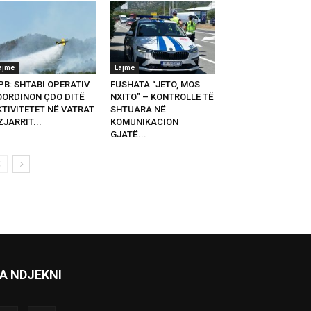
ajme
Lajme
PB: SHTABI OPERATIV
FUSHATA “JETO, MOS
OORDINON ÇDO DITË
NXITO” – KONTROLLE TË
KTIVITETET NË VATRAT
SHTUARA NË
ZJARRIT...
KOMUNIKACION
GJATË...
A NDJEKNI