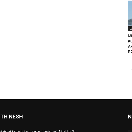
L
M
K
A
E 
ETH NESH
N
izioni i parë i pavarur shqip në Mal të Zi