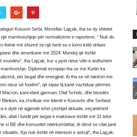
er
ialogun Kosovë-Serbi, Mirosllav Lajçak, tha se dy shtetet
 një marrëveshjeje për normalizimin e raporteve. “ Nuk do
 kam thënë më shumë se një herë se e kemi këtë dritare
ropiane dhe amerikane më 2024. Mendoj që është
ë mundësi”, tha Lajçak, kur u pyet nëse vitin e ardhshëm
 marrëveshje. Diplomati evropian tha se me Kurtin ka
lizimit, për targat dhe energjinë. Ai tha se në takimin me
emi nisur së fundmi”, që sipas tij kanë vazhduar përmes
 Macron, kancelarit gjerman, Olaf Scholz, dhe bisedës
ny Blinken, ka zhvilluar me liderët e Kosovës dhe Serbisë.
 e dytë në agjendë ishin çështjet aktuale, veçanërisht
ini, afati i fundit për targat e makinave është më 31 tetor
 si BE dhe komunitet ndërkombëtar, të dimë se cilat janë
ituatës. Kjo nuk është në interesin e askujt”, tha Lajçak.