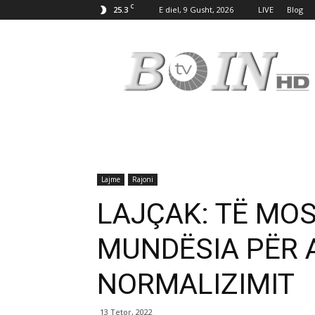
C
25.3
E diel, 9 Gusht, 2026
LIVE
Blog
Tv
Boin
Lajme
Rajoni
LAJÇAK: TË MO
MUNDËSIA PËR A
NORMALIZIMIT
13 Tetor, 2022