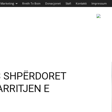
Marketing
Rreth Tv Boin
Donacjonet
Stafi
Kontakti
Impressum
S SHPËRDORET
RRITJEN E