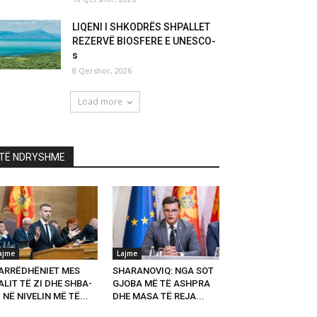
LIQENI I SHKODRËS SHPALLET
REZERVË BIOSFERE E UNESCO-
s
8 Qershor, 2026
Load more
TË NDRYSHME
ajme
Lajme
ARRËDHËNIET MES
SHARANOVIQ: NGA SOT
LIT TË ZI DHE SHBA-
GJOBA MË TË ASHPRA
 NË NIVELIN MË TË...
DHE MASA TË REJA...