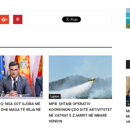
Lajme
Q: NGA SOT GJOBA MË
MPB: SHTABI OPERATIV
L
 DHE MASA TË REJA NË
KOORDINON ÇDO DITË AKTIVITETET
M
NË VATRAT E ZJARRIT NË MBARË
MA
VENDIN
së