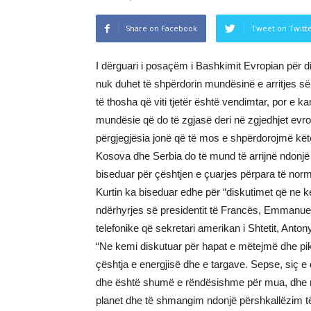
Share on Facebook
Tweet on Twitt
I dërguari i posaçëm i Bashkimit Evropian për d
nuk duhet të shpërdorin mundësinë e arritjes së
të thosha që viti tjetër është vendimtar, por e
mundësie që do të zgjasë deri në zgjedhjet ev
përgjegjësia jonë që të mos e shpërdorojmë kët
Kosova dhe Serbia do të mund të arrijnë ndonjë
biseduar për çështjen e çuarjes përpara të norma
Kurtin ka biseduar edhe për “diskutimet që ne k
ndërhyrjes së presidentit të Francës, Emmanuel
telefonike që sekretari amerikan i Shtetit, Anto
“Ne kemi diskutuar për hapat e mëtejmë dhe pika
çështja e energjisë dhe e targave. Sepse, siç e d
dhe është shumë e rëndësishme për mua, dhe ne
planet dhe të shmangim ndonjë përshkallëzim të s