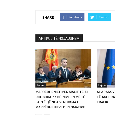
SHARE
Facebook
Twitter
ARTIKUJ TË NGJAJSHËM
Lajme
Lajme
MARRËDHËNIET MES MALIT TË ZI
SHARANOVI
DHE SHBA-së NË NIVELIN MË TË
TË ASHPRA
LARTË QË NGA VENDOSJA E
TRAFIK
MARRËDHËNIEVE DIPLOMATIKE