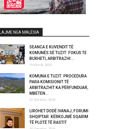
LAJME NGA MALËSIA
SEANCA E KUVENDIT TË
KOMUNËS SË TUZIT: FOKUS TE
BUXHETI, ARBITRAZHI...
15 Korrik, 2026
KOMUNA E TUZIT: PROCEDURA
PARA KOMISIONIT TË
ARBITRAZHIT KA PËRFUNDUAR,
MBETEN...
23 Qershor, 2026
LIROHET DODË IVANAJ, FORUMI
SHQIPTAR: KËRKOJMË SQARIM
TË PLOTË TË RASTIT
10 Qershor, 2026