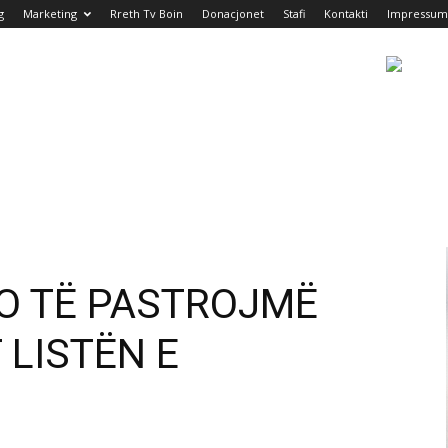
g
Marketing
Rreth Tv Boin
Donacjonet
Stafi
Kontakti
Impressum
DO TË PASTROJMË
 LISTËN E