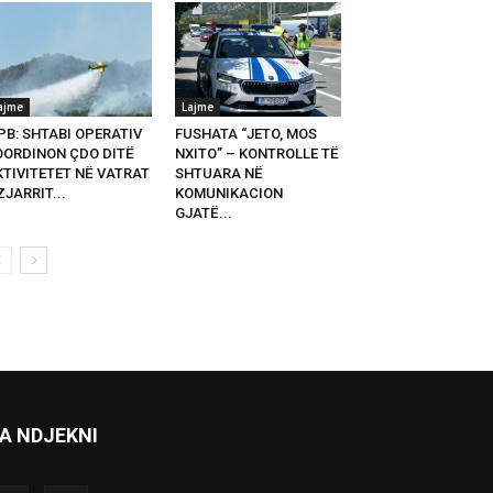
ajme
Lajme
PB: SHTABI OPERATIV
FUSHATA “JETO, MOS
OORDINON ÇDO DITË
NXITO” – KONTROLLE TË
KTIVITETET NË VATRAT
SHTUARA NË
ZJARRIT...
KOMUNIKACION
GJATË...
A NDJEKNI