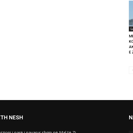
L
M
K
A
E 
ETH NESH
N
izioni i parë i pavarur shqip në Mal të Zi