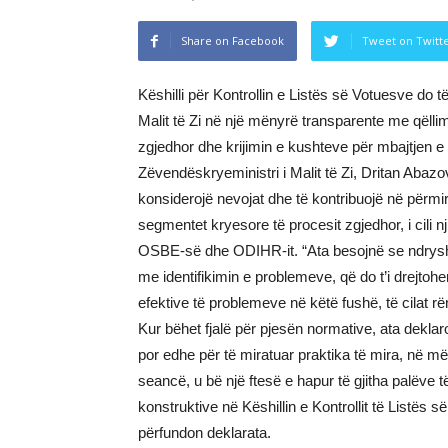
Share on Facebook
Tweet on Twitt
Këshilli për Kontrollin e Listës së Votuesve d
Malit të Zi në një mënyrë transparente me qëllim 
zgjedhor dhe krijimin e kushteve për mbajtjen e z
Zëvendëskryeministri i Malit të Zi, Dritan Abazov
konsiderojë nevojat dhe të kontribuojë në përmir
segmentet kryesore të procesit zgjedhor, i cil
OSBE-së dhe ODIHR-it. “Ata besojnë se ndrysh
me identifikimin e problemeve, që do t’i drejtohe
efektive të problemeve në këtë fushë, të cilat 
Kur bëhet fjalë për pjesën normative, ata deklaro
por edhe për të miratuar praktika të mira, në më
seancë, u bë një ftesë e hapur të gjitha palëve
konstruktive në Këshillin e Kontrollit të Listës 
përfundon deklarata.