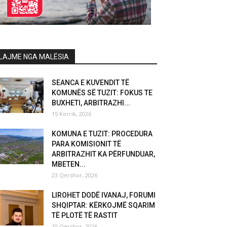
LAJME NGA MALËSIA
SEANCA E KUVENDIT TË
KOMUNËS SË TUZIT: FOKUS TE
BUXHETI, ARBITRAZHI...
15 Korrik, 2026
KOMUNA E TUZIT: PROCEDURA
PARA KOMISIONIT TË
ARBITRAZHIT KA PËRFUNDUAR,
MBETEN...
23 Qershor, 2026
LIROHET DODË IVANAJ, FORUMI
SHQIPTAR: KËRKOJMË SQARIM
TË PLOTË TË RASTIT
10 Qershor, 2026