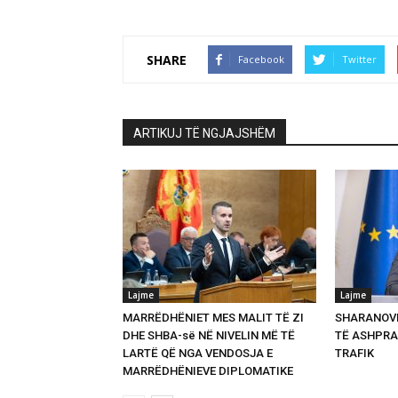
SHARE
Facebook
Twitter
ARTIKUJ TË NGJAJSHËM
Lajme
Lajme
MARRËDHËNIET MES MALIT TË ZI
SHARANOVI
DHE SHBA-së NË NIVELIN MË TË
TË ASHPRA
LARTË QË NGA VENDOSJA E
TRAFIK
MARRËDHËNIEVE DIPLOMATIKE