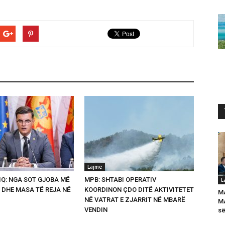
Lajme
Q: NGA SOT GJOBA MË
MPB: SHTABI OPERATIV
L
 DHE MASA TË REJA NË
KOORDINON ÇDO DITË AKTIVITETET
M
NË VATRAT E ZJARRIT NË MBARË
MA
VENDIN
së