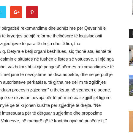
er
o të përgatisë rekomandime dhe udhëzime për Qeverinë e
të kryerjes së një reforme thelbësore të legjislacionit
gjedhjeve të para të drejta dhe të lira, tha
iq. Detyra e këtij organi këshillues, siç thonë ata, është të
ësimin e situatës në fushën e listës së votuesve, si një nga
i njihet vazhdimisht si një pengesë përmes rekomandimeve të
imet janë të nevojshme në disa aspekte, dhe në përputhje
n autoriteteve përkatëse, të gjitha me qëllim të zgjidhjes
rënduan procesin zgjedhor,” u theksua në seancën e sotme.
jnë se ekziston nevoja për të përmirësuar zgjidhjet ligjore,
nyrë që të krijohen kushte për zgjedhje të drejta. “Në
 të interesuara për të dërguar sugjerime dhe propozime
së Votuesve, në mënyrë që të kontribuojnë në punën e tij,”