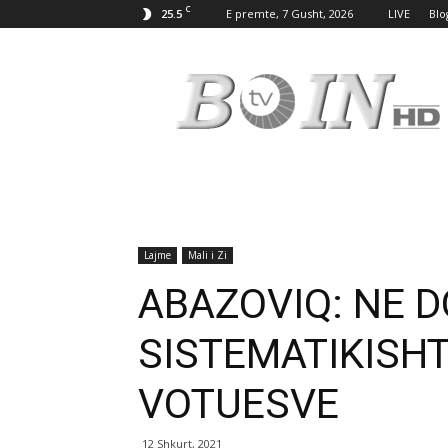
C
25.5
E premte, 7 Gusht, 2026
LIVE
Blo
Tv
Boin
Lajme
Mali i Zi
ABAZOVIQ: NE 
SISTEMATIKISHT
VOTUESVE
12 Shkurt, 2021