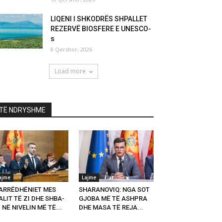
LIQENI I SHKODRËS SHPALLET
REZERVË BIOSFERE E UNESCO-
s
8 Qershor, 2026
Load more
TË NDRYSHME
ajme
Lajme
ARRËDHËNIET MES
SHARANOVIQ: NGA SOT
LIT TË ZI DHE SHBA-
GJOBA MË TË ASHPRA
 NË NIVELIN MË TË...
DHE MASA TË REJA...