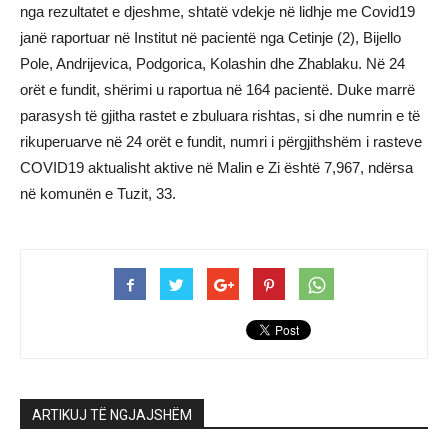
nga rezultatet e djeshme, shtatë vdekje në lidhje me Covid19
janë raportuar në Institut në pacientë nga Cetinje (2), Bijello
Pole, Andrijevica, Podgorica, Kolashin dhe Zhablaku. Në 24
orët e fundit, shërimi u raportua në 164 pacientë. Duke marrë
parasysh të gjitha rastet e zbuluara rishtas, si dhe numrin e të
rikuperuarve në 24 orët e fundit, numri i përgjithshëm i rasteve
COVID19 aktualisht aktive në Malin e Zi është 7,967, ndërsa
në komunën e Tuzit, 33.
ARTIKUJ TË NGJAJSHËM