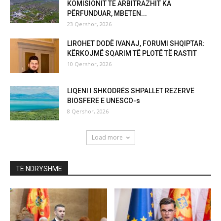
KOMISIONIT TË ARBITRAZHIT KA
PËRFUNDUAR, MBETEN...
23 Qershor, 2026
LIROHET DODË IVANAJ, FORUMI SHQIPTAR:
KËRKOJMË SQARIM TË PLOTË TË RASTIT
10 Qershor, 2026
LIQENI I SHKODRËS SHPALLET REZERVË
BIOSFERE E UNESCO-s
8 Qershor, 2026
Load more
TË NDRYSHME