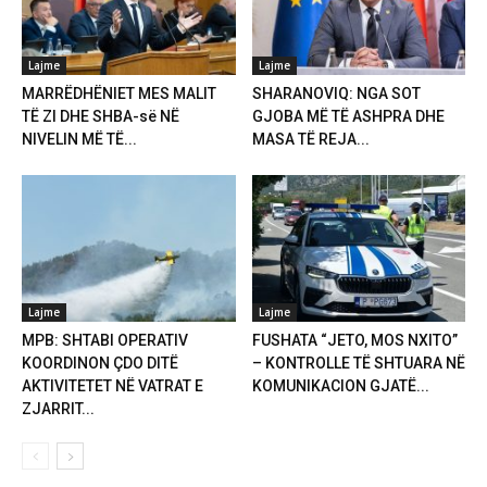
Lajme
Lajme
MARRËDHËNIET MES MALIT
SHARANOVIQ: NGA SOT
TË ZI DHE SHBA-së NË
GJOBA MË TË ASHPRA DHE
NIVELIN MË TË...
MASA TË REJA...
Lajme
Lajme
MPB: SHTABI OPERATIV
FUSHATA “JETO, MOS NXITO”
KOORDINON ÇDO DITË
– KONTROLLE TË SHTUARA NË
AKTIVITETET NË VATRAT E
KOMUNIKACION GJATË...
ZJARRIT...