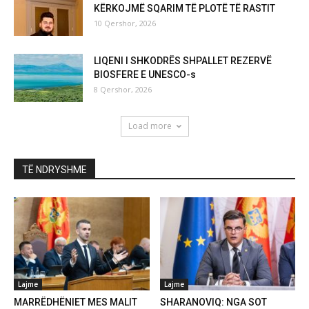
KËRKOJMË SQARIM TË PLOTË TË RASTIT
10 Qershor, 2026
LIQENI I SHKODRËS SHPALLET REZERVË
BIOSFERE E UNESCO-s
8 Qershor, 2026
Load more
TË NDRYSHME
Lajme
Lajme
MARRËDHËNIET MES MALIT
SHARANOVIQ: NGA SOT