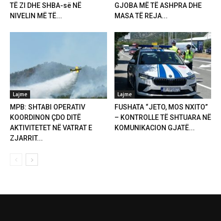
TË ZI DHE SHBA-së NË
GJOBA MË TË ASHPRA DHE
NIVELIN MË TË...
MASA TË REJA...
Lajme
Lajme
MPB: SHTABI OPERATIV
FUSHATA “JETO, MOS NXITO”
KOORDINON ÇDO DITË
– KONTROLLE TË SHTUARA NË
AKTIVITETET NË VATRAT E
KOMUNIKACION GJATË...
ZJARRIT...