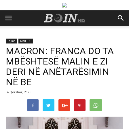
Lajme
Mali i Zi
MACRON: FRANCA DO TA
MBËSHTESË MALIN E ZI
DERI NË ANËTARËSIMIN
NË BE
4 Qershor, 2026