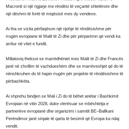
Macronit si një ngjarje me rëndësi të veçantë shtetërore dhe
një dëshmi të fortë të miqësisë mes dy vendeve.
Ai tha se vizita përfaqëson një njohje të rëndësishme për
rrugën evropiane të Malit të Zi dhe për përparimin që vendi ka
arritur në vitet e fundit.
Millatoviq theksoi se marrëdhëniet mes Malit të Zi dhe Francës
janë në zhvillim të vazhdueshëm dhe se marrëveshjet që do të
nënshkruhen do të hapin rrugën për projekte të rëndësishme të
përbashkëta.
Ai shprehu bindjen se Mali i Zi do të bëhet anëtar i Bashkimit
Evropian në vitin 2028, duke vlerësuar se mbështetja e
partnerëve evropianë dhe organizimi i samitit BE–Ballkani
Perëndimor janë sinjale të qarta të besimit që Evropa ka ndaj
vendit.