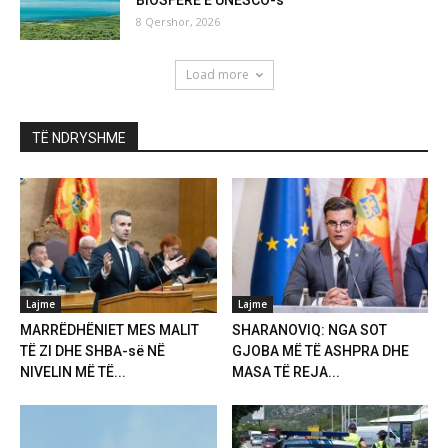
8 Qershor, 2026
Load more
TË NDRYSHME
Lajme
Lajme
MARRËDHËNIET MES MALIT
SHARANOVIQ: NGA SOT
TË ZI DHE SHBA-së NË
GJOBA MË TË ASHPRA DHE
NIVELIN MË TË...
MASA TË REJA...