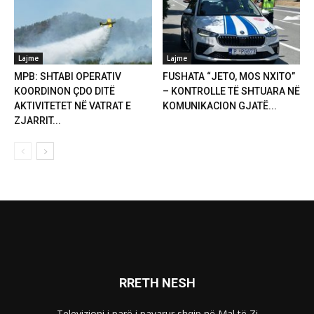
Lajme
Lajme
MPB: SHTABI OPERATIV
FUSHATA “JETO, MOS NXITO”
KOORDINON ÇDO DITË
– KONTROLLE TË SHTUARA NË
AKTIVITETET NË VATRAT E
KOMUNIKACION GJATË...
ZJARRIT...
RRETH NESH
Televizioni i parë i pavarur shqip në Mal të Zi