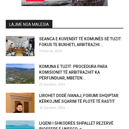
LAJME NGA MALËSIA
SEANCA E KUVENDIT TË KOMUNËS SË TUZIT:
FOKUS TE BUXHETI, ARBITRAZHI...
15 Korrik, 2026
KOMUNA E TUZIT: PROCEDURA PARA
KOMISIONIT TË ARBITRAZHIT KA
PËRFUNDUAR, MBETEN...
23 Qershor, 2026
LIROHET DODË IVANAJ, FORUMI SHQIPTAR:
KËRKOJMË SQARIM TË PLOTË TË RASTIT
10 Qershor, 2026
LIQENI I SHKODRËS SHPALLET REZERVË
BIOSFERE E UNESCO-s