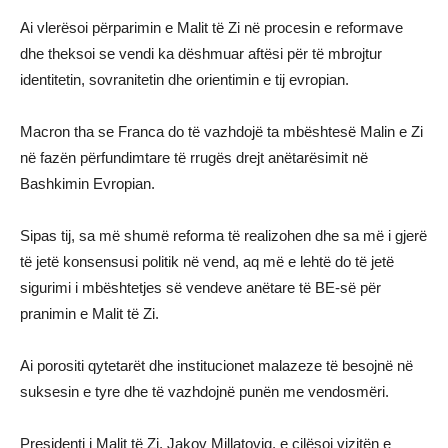
Ai vlerësoi përparimin e Malit të Zi në procesin e reformave
dhe theksoi se vendi ka dëshmuar aftësi për të mbrojtur
identitetin, sovranitetin dhe orientimin e tij evropian.
Macron tha se Franca do të vazhdojë ta mbështesë Malin e Zi
në fazën përfundimtare të rrugës drejt anëtarësimit në
Bashkimin Evropian.
Sipas tij, sa më shumë reforma të realizohen dhe sa më i gjerë
të jetë konsensusi politik në vend, aq më e lehtë do të jetë
sigurimi i mbështetjes së vendeve anëtare të BE-së për
pranimin e Malit të Zi.
Ai porositi qytetarët dhe institucionet malazeze të besojnë në
suksesin e tyre dhe të vazhdojnë punën me vendosmëri.
Presidenti i Malit të Zi, Jakov Millatoviq, e cilësoi vizitën e