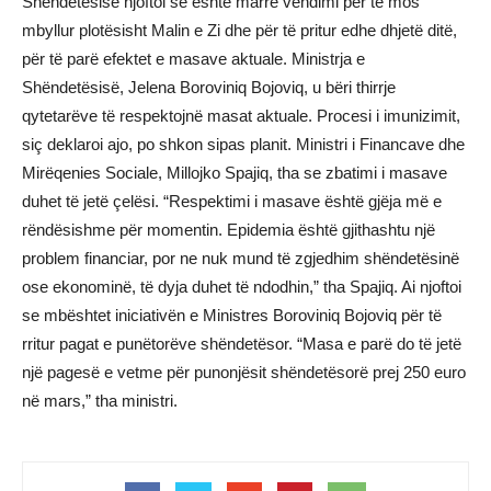
Shëndetësisë njoftoi se është marrë vendimi për të mos
mbyllur plotësisht Malin e Zi dhe për të pritur edhe dhjetë ditë,
për të parë efektet e masave aktuale. Ministrja e
Shëndetësisë, Jelena Boroviniq Bojoviq, u bëri thirrje
qytetarëve të respektojnë masat aktuale. Procesi i imunizimit,
siç deklaroi ajo, po shkon sipas planit. Ministri i Financave dhe
Mirëqenies Sociale, Millojko Spajiq, tha se zbatimi i masave
duhet të jetë çelësi. “Respektimi i masave është gjëja më e
rëndësishme për momentin. Epidemia është gjithashtu një
problem financiar, por ne nuk mund të zgjedhim shëndetësinë
ose ekonominë, të dyja duhet të ndodhin,” tha Spajiq. Ai njoftoi
se mbështet iniciativën e Ministres Boroviniq Bojoviq për të
rritur pagat e punëtorëve shëndetësor. “Masa e parë do të jetë
një pagesë e vetme për punonjësit shëndetësorë prej 250 euro
në mars,” tha ministri.