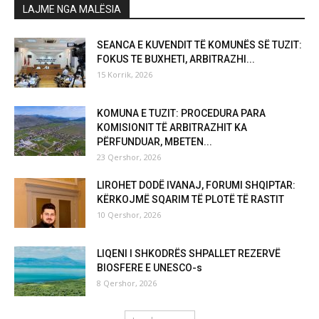
LAJME NGA MALËSIA
SEANCA E KUVENDIT TË KOMUNËS SË TUZIT:
FOKUS TE BUXHETI, ARBITRAZHI...
15 Korrik, 2026
KOMUNA E TUZIT: PROCEDURA PARA
KOMISIONIT TË ARBITRAZHIT KA
PËRFUNDUAR, MBETEN...
23 Qershor, 2026
LIROHET DODË IVANAJ, FORUMI SHQIPTAR:
KËRKOJMË SQARIM TË PLOTË TË RASTIT
10 Qershor, 2026
LIQENI I SHKODRËS SHPALLET REZERVË
BIOSFERE E UNESCO-s
8 Qershor, 2026