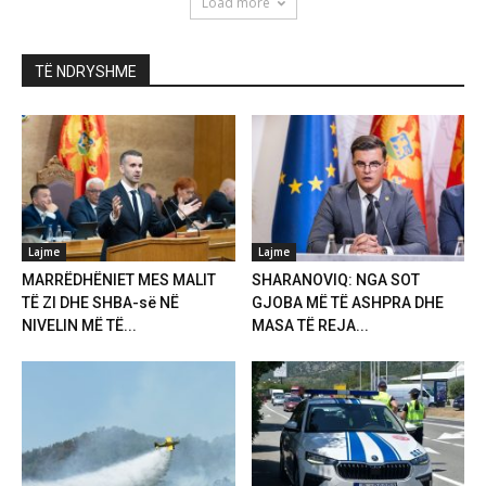
Load more
TË NDRYSHME
Lajme
Lajme
MARRËDHËNIET MES MALIT
SHARANOVIQ: NGA SOT
TË ZI DHE SHBA-së NË
GJOBA MË TË ASHPRA DHE
NIVELIN MË TË...
MASA TË REJA...