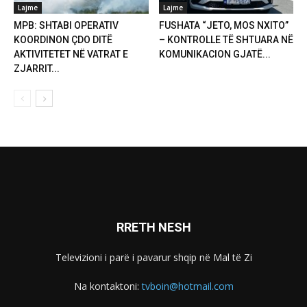
Lajme
Lajme
MPB: SHTABI OPERATIV
FUSHATA “JETO, MOS NXITO”
KOORDINON ÇDO DITË
– KONTROLLE TË SHTUARA NË
AKTIVITETET NË VATRAT E
KOMUNIKACION GJATË...
ZJARRIT...
RRETH NESH
Televizioni i parë i pavarur shqip në Mal të Zi
Na kontaktoni:
tvboin@hotmail.com